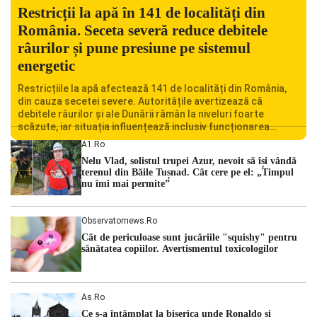
Restricții la apă în 141 de localități din
România. Seceta severă reduce debitele
râurilor și pune presiune pe sistemul
energetic
Restricțiile la apă afectează 141 de localități din România,
din cauza secetei severe. Autoritățile avertizează că
debitele râurilor și ale Dunării rămân la niveluri foarte
scăzute, iar situația influențează inclusiv funcționarea
Centralei Nucleare de la Cernavodă. România se confruntă
A1.ro
cu una dintre cele mai dificile perioade din punct de vedere
Nelu Vlad, solistul trupei Azur, nevoit să își vândă
hidrologic din ultimii ani. Lipsa […]
terenul din Băile Tușnad. Cât cere pe el: „Timpul
nu îmi mai permite”
Observatornews.ro
Cât de periculoase sunt jucăriile "squishy" pentru
sănătatea copiilor. Avertismentul toxicologilor
As.ro
Ce s-a întâmplat la biserica unde Ronaldo şi