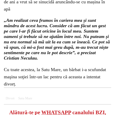
de ani a vrut să se sinucidă aruncându-se cu mașina în
apă
„Am realizat ceva frumos în cariera mea și sunt
mândru de acest lucru. Consider că am făcut un gest
pe care l-ar fi făcut oricine în locul meu. Suntem
oameni și trebuie să ne ajutăm între noi. Nu puteam și
nu era normal să mă uit la ea cum se îneacă. Ce pot să
vă spun, că mi-a fost mai greu după, m-au trecut niște
sentimente pe care nu le pot descrie”, a precizat
Cristian Neculau.
Cu toate acestea, la Satu Mare, un bărbat i-a scufundat
maşina soţiei într-un lac pentru că aceasta a intentat
divorț.
Divort
Satu Mare
Alătură-te pe
WHATSAPP
canalului BZI,