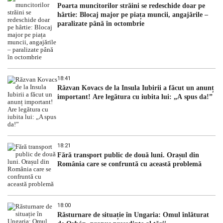
Poarta muncitorilor străini se redeschide doar pe
hârtie: Blocaj major pe piața muncii, angajările –
paralizate până în octombrie
18:41
Răzvan Kovacs de la Insula Iubirii a făcut un anunț
important! Are legătura cu iubita lui: „A spus da!”
18:21
Fără transport public de două luni. Orașul din
România care se confruntă cu această problemă
18:00
Răsturnare de situație în Ungaria: Omul înlăturat