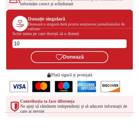
informăm corect și echidistant
Donație singulară
Donează o singură dată pentru susținerea jurnalismului de
calitate
Scrie suma pe care dorești să o donezi
Donează
Plată sigură și protejată
Contribuția ta face diferența
Ne ajuți să rămânem independenți și să aducem informații de
care ai nevoie