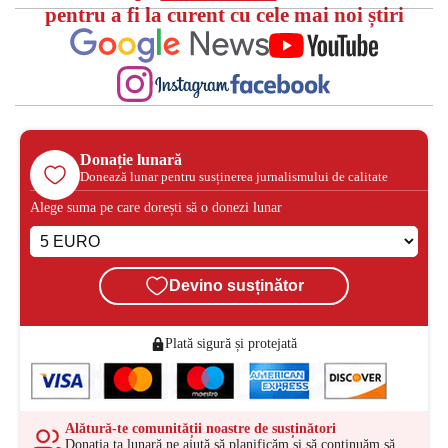
pentru a fi la curent cu cele mai noi știri
Donație lunară
Donează lunar pentru susținerea jurnalismului de calitate
Alege suma pe care dorești să o donezi lunar
Devino susținător
Plată sigură și protejată
Alătură-te comunității noastre de susținători
Donația ta lunară ne ajută să planificăm și să continuăm să