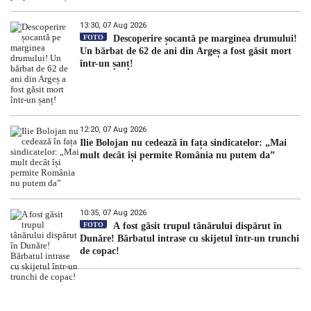
13:30, 07 Aug 2026
FOTO
Descoperire șocantă pe marginea drumului!
Un bărbat de 62 de ani din Argeș a fost găsit mort
într-un șanț!
12:20, 07 Aug 2026
Ilie Bolojan nu cedează în fața sindicatelor: „Mai
mult decât își permite România nu putem da”
10:35, 07 Aug 2026
FOTO
A fost găsit trupul tânărului dispărut în
Dunăre! Bărbatul intrase cu skijetul într-un trunchi
de copac!