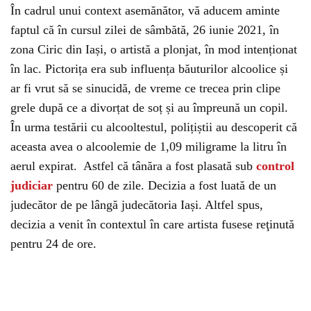
În cadrul unui context asemănător, vă aducem aminte
faptul că în cursul zilei de sâmbătă, 26 iunie 2021, în
zona Ciric din Iași, o artistă a plonjat, în mod intenționat
în lac. Pictorița era sub influența băuturilor alcoolice și
ar fi vrut să se sinucidă, de vreme ce trecea prin clipe
grele după ce a divorțat de soț și au împreună un copil.
În urma testării cu alcooltestul, polițiștii au descoperit că
aceasta avea o alcoolemie de 1,09 miligrame la litru în
aerul expirat. Astfel că tânăra a fost plasată sub
control
judiciar
pentru 60 de zile. Decizia a fost luată de un
judecător de pe lângă judecătoria Iași. Altfel spus,
decizia a venit în contextul în care artista fusese reţinută
pentru 24 de ore.