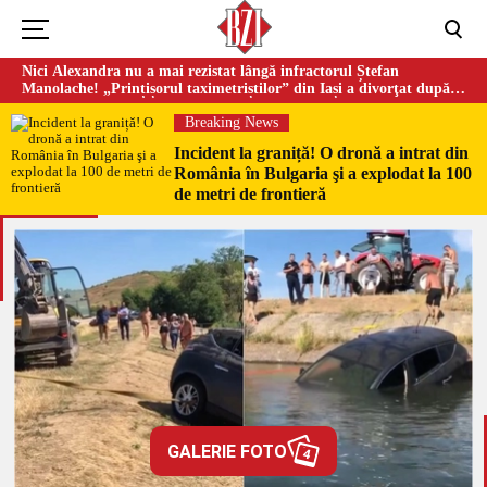
Nici Alexandra nu a mai rezistat lângă infractorul Ștefan
Manolache! „Prințișorul taximetriștilor” din Iași a divorţat după
doi ani de căsnicie
Breaking News
Incident la graniță! O dronă a intrat din
România în Bulgaria şi a explodat la 100
de metri de frontieră
GALERIE FOTO
4