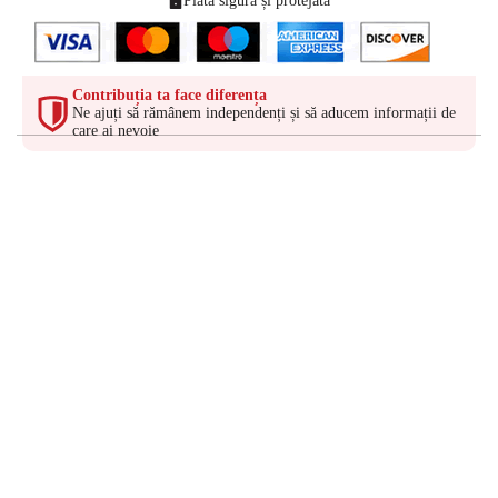
Plată sigură și protejată
Contribuția ta face diferența
Ne ajuți să rămânem independenți și să aducem informații de
care ai nevoie