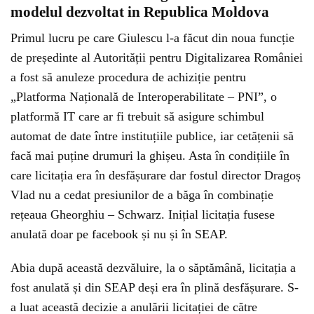
modelul dezvoltat in Republica Moldova
Primul lucru pe care Giulescu l-a făcut din noua funcție
de președinte al Autorității pentru Digitalizarea României
a fost să anuleze procedura de achiziție pentru
„Platforma Națională de Interoperabilitate – PNI”, o
platformă IT care ar fi trebuit să asigure schimbul
automat de date între instituțiile publice, iar cetățenii să
facă mai puține drumuri la ghișeu. Asta în condițiile în
care licitația era în desfășurare dar fostul director Dragoș
Vlad nu a cedat presiunilor de a băga în combinație
rețeaua Gheorghiu – Schwarz. Inițial licitația fusese
anulată doar pe facebook și nu și în SEAP.
Abia după această dezvăluire, la o săptămână, licitația a
fost anulată și din SEAP deși era în plină desfășurare. S-
a luat această decizie a anulării licitației de către