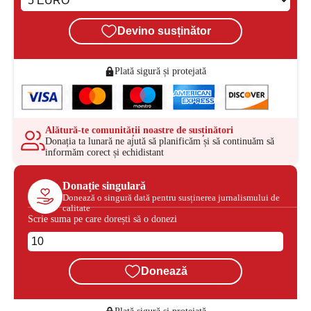
Devino susținător
Plată sigură și protejată
Alătură-te comunității noastre de susținători
Donația ta lunară ne ajută să planificăm și să continuăm să
informăm corect și echidistant
Donație singulară
Donează o singură dată pentru susținerea jurnalismului de
calitate
Scrie suma pe care dorești să o donezi
Donează