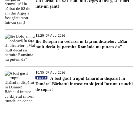
Un bărbat de 62 de ani din Argeș a fost găsit mort
într-un șanț!
12:20, 07 Aug 2026
Ilie Bolojan nu cedează în fața sindicatelor: „Mai
mult decât își permite România nu putem da”
10:35, 07 Aug 2026
FOTO
A fost găsit trupul tânărului dispărut în
Dunăre! Bărbatul intrase cu skijetul într-un trunchi
de copac!