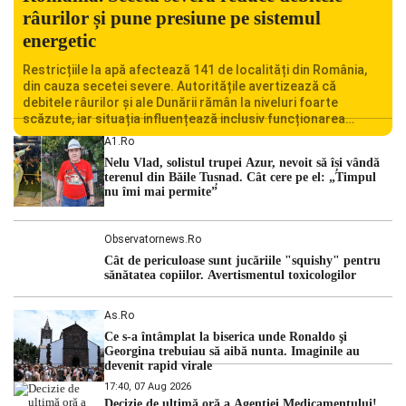
râurilor și pune presiune pe sistemul
energetic
Restricțiile la apă afectează 141 de localități din România,
din cauza secetei severe. Autoritățile avertizează că
debitele râurilor și ale Dunării rămân la niveluri foarte
scăzute, iar situația influențează inclusiv funcționarea
Centralei Nucleare de la Cernavodă. România se confruntă
A1.ro
cu una dintre cele mai dificile perioade din punct de vedere
Nelu Vlad, solistul trupei Azur, nevoit să își vândă
hidrologic din ultimii ani. Lipsa […]
terenul din Băile Tușnad. Cât cere pe el: „Timpul
nu îmi mai permite”
Observatornews.ro
Cât de periculoase sunt jucăriile "squishy" pentru
sănătatea copiilor. Avertismentul toxicologilor
As.ro
Ce s-a întâmplat la biserica unde Ronaldo şi
Georgina trebuiau să aibă nunta. Imaginile au
devenit rapid virale
17:40, 07 Aug 2026
Decizie de ultimă oră a Agenției Medicamentului!