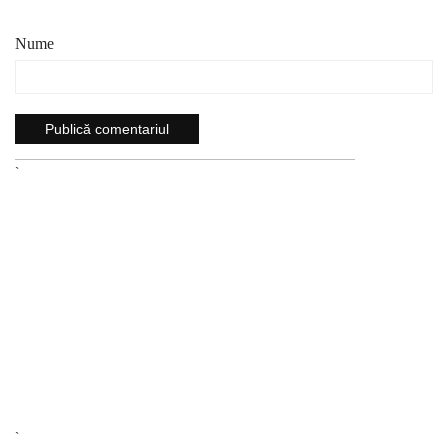
Nume
`
`