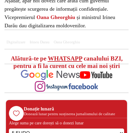
Așadar, apar noi dovezi care arată cum guvernul
pregătește scurgerea de informații confidențiale.
Vicepremierul
Oana Gheorghiu
și ministrul Irineu
Darău dau digitalizarea moldovenilor.
Digitalizare
Irineu Darau
Oana Gheorghiu
Alătură-te pe
WHATSAPP
canalului BZI,
pentru a fi la curent cu cele mai noi știri
Donație lunară
Donează lunar pentru susținerea jurnalismului de calitate
Alege suma pe care dorești să o donezi lunar