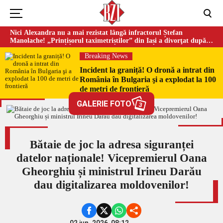
Nici Alexandra nu a mai rezistat lângă infractorul Ștefan
Manolache! „Prințișorul taximetriștilor” din Iași a divorţat după
doi ani de căsnicie
Breaking News
Incident la graniță! O dronă a intrat din
România în Bulgaria şi a explodat la 100
de metri de frontieră
GALERIE FOTO
3
Bătaie de joc la adresa siguranței
datelor naționale! Vicepremierul Oana
Gheorghiu și ministrul Irineu Darău
dau digitalizarea moldovenilor!