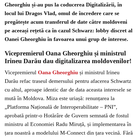
Gheorghiu și-au pus la coducerea Digitalizării, în
locul lui Dragos Vlad, omul de încredere care se
pregătește acum transferul de date către moldoveni
pe aceeași rețetă ca în cazul Schwarz: lobby discret al
Oanei Gheorghiu în favoarea unui grup de interese.
Vicepremierul Oana Gheorghiu și ministrul
Irineu Darău dau digitalizarea moldovenilor!
Vicepremierul
Oana Gheorghiu
și ministrul Irineu
Darău refac traseul demersului pentru afacerea Schwartz
cu altul, aproape identic dar de data aceasta interesele se
mută în Moldova. Miza este uriașă: renunțarea la
„Platforma Națională de Interoperabilitate – PNI”,
aprobată printr-o Hotărâre de Guvern semnată de fostul
ministru al Economiei Radu Miruță, și implementarea în
țara noastră a modelului M-Connect din țara vecină. Fără