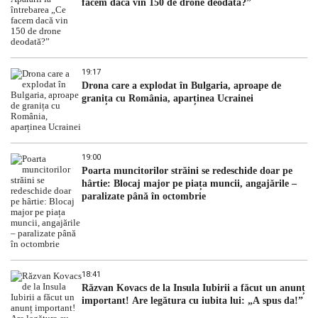
facem dacă vin 150 de drone deodată?”
19:17
Drona care a explodat în Bulgaria, aproape de
granița cu România, aparținea Ucrainei
19:00
Poarta muncitorilor străini se redeschide doar pe
hârtie: Blocaj major pe piața muncii, angajările –
paralizate până în octombrie
18:41
Răzvan Kovacs de la Insula Iubirii a făcut un anunț
important! Are legătura cu iubita lui: „A spus da!”