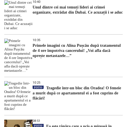
10:40
Unul dintre cei mai temuți lideri ai crimei
organizate, extrădat din Dubai. Ce acuzații i se aduc
10:35
Primele imagini cu Alina Pușcău după tratamentul
de 4 ore împotriva cancerului! „Voi afla dacă
oprește metastazele…”
10:25
FOTO
Tragedie într-un bloc din Oradea! O femeie
a murit după ce apartamentul ei a fost cuprins de
flăcări!
08:51
FOTO
Ea este tânăra care a ucis o mireasă în