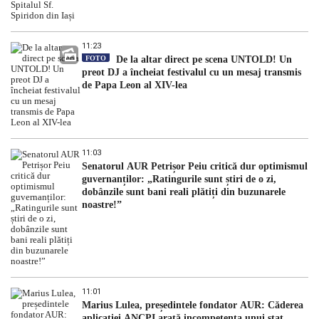
11:23
FOTO
De la altar direct pe scena UNTOLD! Un
preot DJ a încheiat festivalul cu un mesaj transmis
de Papa Leon al XIV-lea
11:03
Senatorul AUR Petrișor Peiu critică dur optimismul
guvernanților: „Ratingurile sunt știri de o zi,
dobânzile sunt bani reali plătiți din buzunarele
noastre!”
11:01
Marius Lulea, președintele fondator AUR: Căderea
aplicației ANCPI arată incompetența unui stat