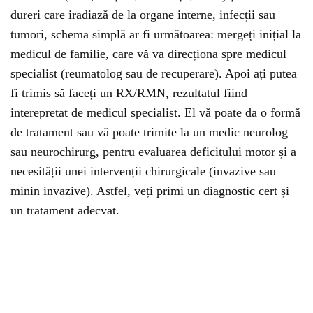
dureri care iradiază de la organe interne, infecții sau
tumori, schema simplă ar fi următoarea: mergeți inițial la
medicul de familie, care vă va direcționa spre medicul
specialist (reumatolog sau de recuperare). Apoi ați putea
fi trimis să faceți un RX/RMN, rezultatul fiind
interepretat de medicul specialist. El vă poate da o formă
de tratament sau vă poate trimite la un medic neurolog
sau neurochirurg, pentru evaluarea deficitului motor și a
necesității unei intervenții chirurgicale (invazive sau
minin invazive). Astfel, veți primi un diagnostic cert și
un tratament adecvat.