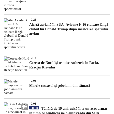
10:28
Alertă aeriană în SUA. Avioane F-16 ridicate lângă
clubul lui Donald Trump după încălcarea spațiului
aerian
10:13
Coreea de Nord își trimite rachetele în Rusia.
Reacția Kievului
10:03
Marele cașcaval și șobolanii din cămară
10:01
FOTO
Tânără de 19 ani, ucisă într-un atac armat
în timp ce conducea pe o autostradă din SUA.