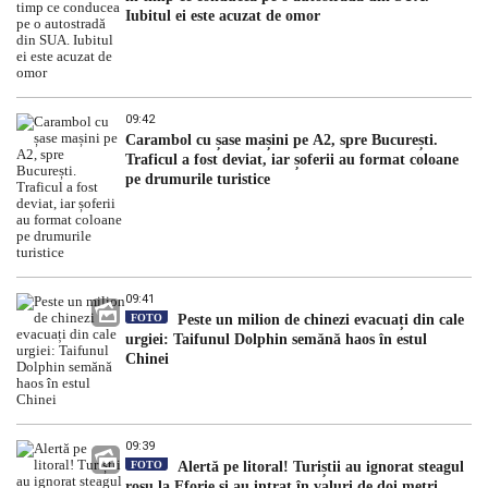
Iubitul ei este acuzat de omor
09:42
Carambol cu șase mașini pe A2, spre București.
Traficul a fost deviat, iar șoferii au format coloane
pe drumurile turistice
09:41
FOTO
Peste un milion de chinezi evacuați din cale
urgiei: Taifunul Dolphin semănă haos în estul
Chinei
09:39
FOTO
Alertă pe litoral! Turiștii au ignorat steagul
roșu la Eforie și au intrat în valuri de doi metri.