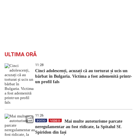
ULTIMA ORĂ
11:28
Cinci adolescenți, acuzați că au torturat și ucis un
bărbat în Bulgaria. Victima a fost ademenită printr-
un profil fals
11:26
FOTO
VIDEO
Mai multe autoturisme parcate
neregulamentar au fost ridicate, la Spitalul Sf.
Spiridon din Iași