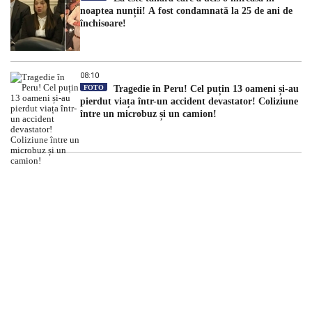
noaptea nunții! A fost condamnată la 25 de ani de
închisoare!
08:10
FOTO
Tragedie în Peru! Cel puțin 13 oameni și-au
pierdut viața într-un accident devastator! Coliziune
între un microbuz și un camion!