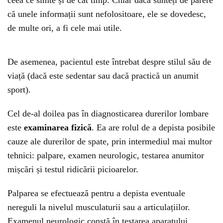
ceea ce simte și de cât timp. Chiar dacă sunteți de părere
că unele informații sunt nefolositoare, ele se dovedesc,
de multe ori, a fi cele mai utile.
De asemenea, pacientul este întrebat despre stilul său de
viață (dacă este sedentar sau dacă practică un anumit
sport).
Cel de-al doilea pas în diagnosticarea durerilor lombare
este
examinarea fizică
. Ea are rolul de a depista posibile
cauze ale durerilor de spate, prin intermediul mai multor
tehnici: palpare, examen neurologic, testarea anumitor
mișcări și testul ridicării picioarelor.
Palparea se efectuează pentru a depista eventuale
nereguli la nivelul musculaturii sau a articulațiilor.
Examenul neurologic constă în testarea aparatului