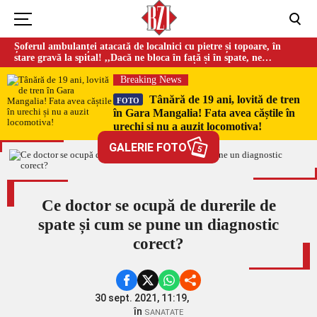
Șoferul ambulanței atacată de localnici cu pietre și topoare, în
stare gravă la spital! ,,Dacă ne bloca în față și în spate, ne
omorau…”
Breaking News
Tânără de 19 ani, lovită de tren
FOTO
în Gara Mangalia! Fata avea căștile în
urechi și nu a auzit locomotiva!
GALERIE FOTO
5
Ce doctor se ocupă de durerile de
spate și cum se pune un diagnostic
corect?
30 sept. 2021, 11:19,
în
SANATATE