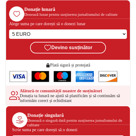
Donație lunară
Donează lunar pentru susținerea jurnalismului de calitate
Alege suma pe care dorești să o donezi lunar
Devino susținător
Plată sigură și protejată
Alătură-te comunității noastre de susținători
Donația ta lunară ne ajută să planificăm și să continuăm să
informăm corect și echidistant
Donație singulară
Donează o singură dată pentru susținerea jurnalismului de
calitate
Scrie suma pe care dorești să o donezi