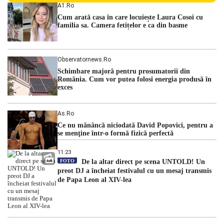
făcut rău în timp ce se afla în […]
A1.ro
Cum arată casa în care locuiește Laura Cosoi cu
familia sa. Camera fetițelor e ca din basme
Observatornews.ro
Schimbare majoră pentru prosumatorii din
România. Cum vor putea folosi energia produsă în
exces
As.ro
Ce nu mănâncă niciodată David Popovici, pentru a
se menţine într-o formă fizică perfectă
11:23
FOTO
De la altar direct pe scena UNTOLD! Un
preot DJ a încheiat festivalul cu un mesaj transmis
de Papa Leon al XIV-lea