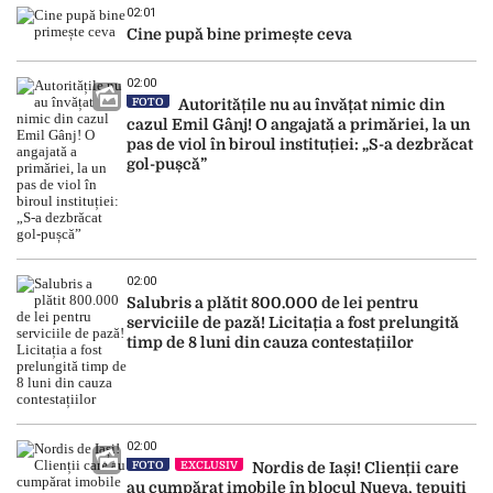
02:01
Cine pupă bine primește ceva
02:00
FOTO
Autoritățile nu au învățat nimic din
cazul Emil Gânj! O angajată a primăriei, la un
pas de viol în biroul instituției: „S-a dezbrăcat
gol-pușcă”
02:00
Salubris a plătit 800.000 de lei pentru
serviciile de pază! Licitația a fost prelungită
timp de 8 luni din cauza contestațiilor
02:00
FOTO
EXCLUSIV
Nordis de Iași! Clienții care
au cumpărat imobile în blocul Nueva, țepuiți