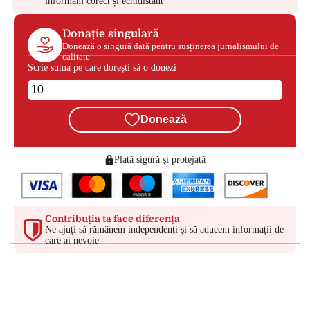
informăm corect și echidistant
Donație singulară
Donează o singură dată pentru susținerea jurnalismului de
calitate
Scrie suma pe care dorești să o donezi
Donează
Plată sigură și protejată
Contribuția ta face diferența
Ne ajuți să rămânem independenți și să aducem informații de
care ai nevoie