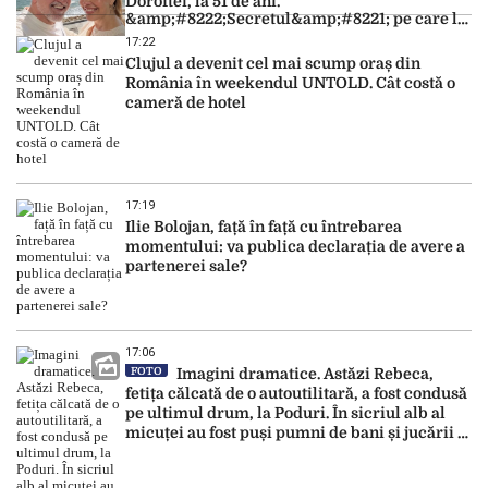
Doroftei, la 51 de ani.
&amp;#8222;Secretul&amp;#8221; pe care l-a
dezvăluit
17:22
Clujul a devenit cel mai scump oraș din
România în weekendul UNTOLD. Cât costă o
cameră de hotel
17:19
Ilie Bolojan, față în față cu întrebarea
momentului: va publica declarația de avere a
partenerei sale?
17:06
FOTO
Imagini dramatice. Astăzi Rebeca,
fetița călcată de o autoutilitară, a fost condusă
pe ultimul drum, la Poduri. În sicriul alb al
micuței au fost puși pumni de bani și jucării –
EXCLUSIV