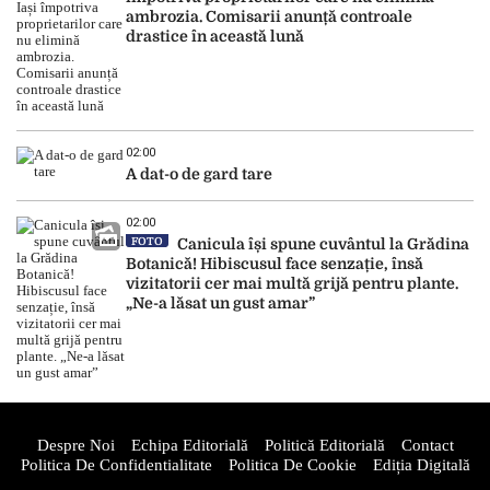
ambrozia. Comisarii anunță controale
drastice în această lună
02:00
A dat-o de gard tare
02:00
FOTO
Canicula își spune cuvântul la Grădina
Botanică! Hibiscusul face senzație, însă
vizitatorii cer mai multă grijă pentru plante.
„Ne-a lăsat un gust amar”
Despre Noi
Echipa Editorială
Politică Editorială
Contact
Politica De Confidentialitate
Politica De Cookie
Ediția Digitală