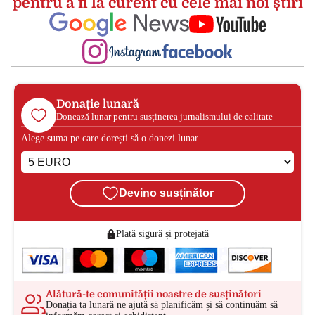
pentru a fi la curent cu cele mai noi știri
Donație lunară
Donează lunar pentru susținerea jurnalismului de calitate
Alege suma pe care dorești să o donezi lunar
Devino susținător
Plată sigură și protejată
Alătură-te comunității noastre de susținători
Donația ta lunară ne ajută să planificăm și să continuăm să