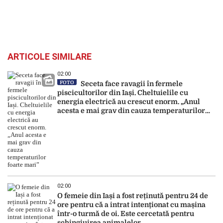
ARTICOLE SIMILARE
02:00
FOTO
Seceta face ravagii în fermele
piscicultorilor din Iași. Cheltuielile cu
energia electrică au crescut enorm. „Anul
acesta e mai grav din cauza temperaturilor
foarte mari”
02:00
O femeie din Iași a fost reținută pentru 24 de
ore pentru că a intrat intenționat cu mașina
într-o turmă de oi. Este cercetată pentru
schingiuirea animalelor