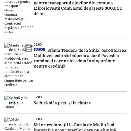
pentru transportul elevilor din comuna
Miroslovești! Contractul depășește 300.000
de lei
02:00
FOTO
Sfânta Teodora de la Sihla, ocrotitoarea
Moldovei, este sărbătorită astăzi! Povestea
româncei care a ales viața în singurătate
pentru credință
02:00
Se fură și la preț, și la cântar
02:00
Val de reclamații la Garda de Mediu Iași
împotriva proprietarilor care nu elimină