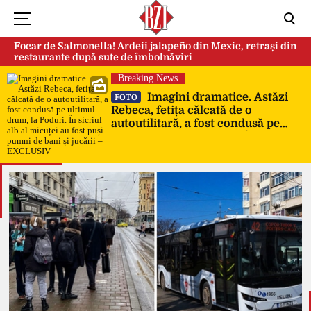
Focar de Salmonella! Ardeii jalapeño din Mexic, retrași din
restaurante după sute de îmbolnăviri
Breaking News
Imagini dramatice. Astăzi
FOTO
Rebeca, fetița călcată de o
autoutilitară, a fost condusă pe
ultimul drum, la Poduri. În sicriul
alb al micuței au fost puși pumni
de bani și jucării – EXCLUSIV