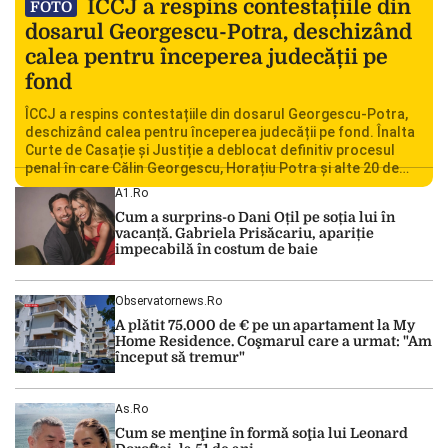
ÎCCJ a respins contestațiile din
FOTO
dosarul Georgescu-Potra, deschizând
calea pentru începerea judecății pe
fond
ÎCCJ a respins contestațiile din dosarul Georgescu-Potra,
deschizând calea pentru începerea judecății pe fond. Înalta
Curte de Casație și Justiție a deblocat definitiv procesul
penal în care Călin Georgescu, Horațiu Potra și alte 20 de
persoane sunt acuzați de acțiuni îndreptate împotriva
A1.ro
ordinii constituționale. În ședința din camera preliminară,
Cum a surprins-o Dani Oțil pe soția lui în
judecătorii de la instanța supremă au […]
vacanță. Gabriela Prisăcariu, apariție
impecabilă în costum de baie
Observatornews.ro
A plătit 75.000 de € pe un apartament la My
Home Residence. Coşmarul care a urmat: "Am
început să tremur"
As.ro
Cum se menţine în formă soţia lui Leonard