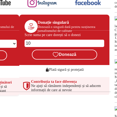
Donație singulară
ismului de
Donează o singură dată pentru susținerea
jurnalismului de calitate
Scrie suma pe care dorești să o donezi
Donează
Plată sigură și protejată
Contribuția ta face diferența
ținători
Ne ajuți să rămânem independenți și să aducem
și să
informații de care ai nevoie
tant