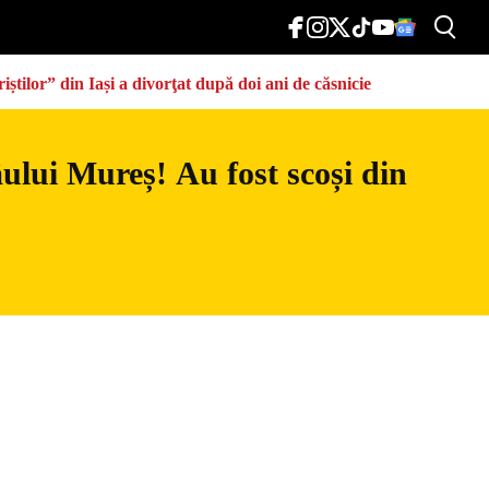
știlor” din Iași a divorţat după doi ani de căsnicie
râului Mureș! Au fost scoși din