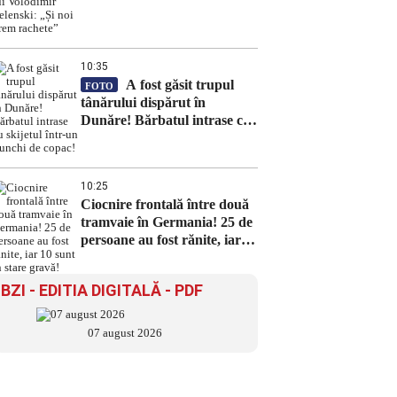
Volodimir Zelenski: „Și noi
vrem rachete”
10:35
A fost găsit trupul
FOTO
tânărului dispărut în
Dunăre! Bărbatul intrase cu
skijetul într-un trunchi de
copac!
10:25
Ciocnire frontală între două
tramvaie în Germania! 25 de
persoane au fost rănite, iar
10 sunt în stare gravă!
BZI - EDITIA DIGITALĂ - PDF
07 august 2026