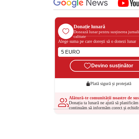
Donație lunară
Donează lunar pentru susținerea jurnal
calitate
Alege suma pe care dorești să o donezi lunar
Devino susținător
Plată sigură și protejată
Alătură-te comunității noastre de sus
Donația ta lunară ne ajută să planificăm 
continuăm să informăm corect și echidis