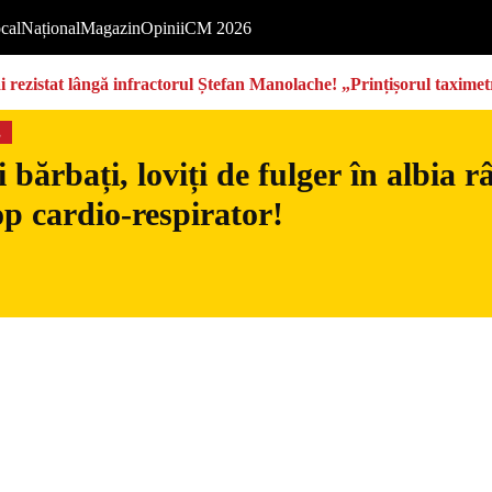
cal
Național
Magazin
Opinii
CM 2026
rezistat lângă infractorul Ștefan Manolache! „Prințișorul taximetri
s
 bărbați, loviți de fulger în albia 
op cardio-respirator!