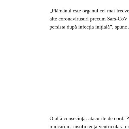
„Plămânul este organul cel mai frecven
alte coronavirusuri precum Sars-CoV
persista după infecția inițială”, spu
O altă consecință: atacurile de cord. P
miocardic, insuficiență ventriculară dr