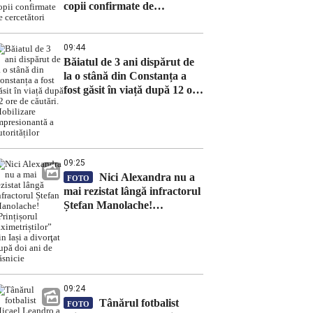
copii confirmate de
cercetători
09:44
Băiatul de 3 ani dispărut de
la o stână din Constanța a
fost găsit în viață după 12 ore
de căutări. Mobilizare
impresionantă a autorităților
09:25
Nici Alexandra nu a
FOTO
mai rezistat lângă infractorul
Ștefan Manolache!
„Prințișorul taximetriștilor”
din Iași a divorţat după doi
ani de căsnicie
09:24
Tânărul fotbalist
FOTO