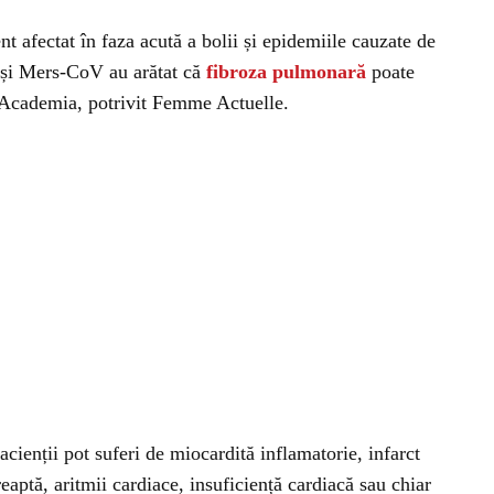
t afectat în faza acută a bolii și epidemiile cauzate de
 și Mers-CoV au arătat că
fibroza pulmonară
poate
ne Academia, potrivit Femme Actuelle.
acienții pot suferi de miocardită inflamatorie, infarct
eaptă, aritmii cardiace, insuficiență cardiacă sau chiar