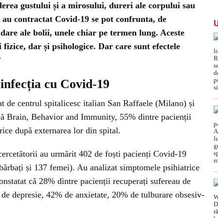
derea gustului și a mirosului, dureri ale corpului sau
 au contractat Covid-19 se pot confrunta, de
dare ale bolii, unele chiar pe termen lung. Aceste
 fizice, dar și psihologice. Dar care sunt efectele
?
 infecția cu Covid-19
at de centrul spitalicesc italian San Raffaele (Milano) și
ifică Brain, Behavior and Immunity, 55% dintre pacienții
trice după externarea lor din spital.
cercetătorii au urmărit 402 de foști pacienți Covid-19
5 bărbați și 137 femei). Au analizat simptomele psihiatrice
constatat că 28% dintre pacienții recuperați sufereau de
% de depresie, 42% de anxietate, 20% de tulburare obsesiv-