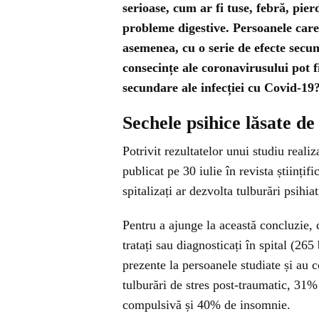
serioase, cum ar fi tuse, febră, pier
probleme digestive. Persoanele care
asemenea, cu o serie de efecte secun
consecințe ale coronavirusului pot fi
secundare ale infecției cu Covid-19
Sechele psihice lăsate de
Potrivit rezultatelor unui studiu realiz
publicat pe 30 iulie în revista științ
spitalizați ar dezvolta tulburări psihia
Pentru a ajunge la această concluzie, 
tratați sau diagnosticați în spital (26
prezente la persoanele studiate și au 
tulburări de stres post-traumatic, 31
compulsivă și 40% de insomnie.