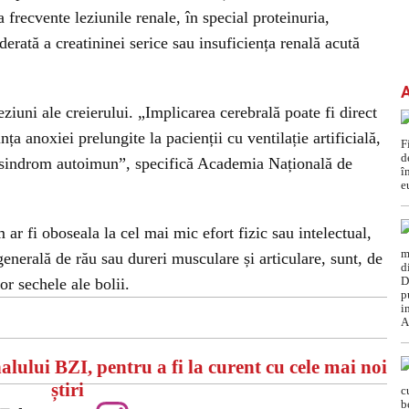
recvente leziunile renale, în special proteinuria,
rată a creatininei serice sau insuficiența renală acută
ziuni ale creierului. „Implicarea cerebrală poate fi direct
ța anoxiei prelungite la pacienții cu ventilație artificială,
 sindrom autoimun”, specifică Academia Națională de
 ar fi oboseala la cel mai mic efort fizic sau intelectual,
generală de rău sau dureri musculare și articulare, sunt, de
or sechele ale bolii.
alului BZI, pentru a fi la curent cu cele mai noi
știri