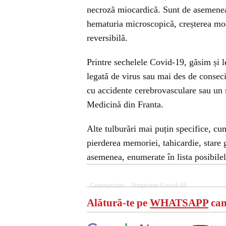
necroză miocardică. Sunt de asemenea f
hematuria microscopică, creșterea mode
reversibilă.
Printre sechelele Covid-19, găsim și le
legată de virus sau mai des de consecin
cu accidente cerebrovasculare sau un
Medicină din Franta.
Alte tulburări mai puțin specifice, cum
pierderea memoriei, tahicardie, stare 
asemenea, enumerate în lista posibilel
Coronavirus
Simptome Covid-19
Alătură-te pe
WHATSAPP
can