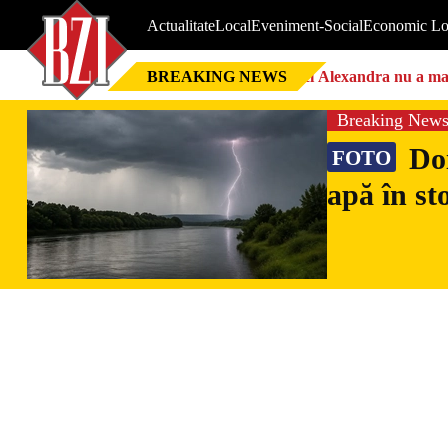
Actualitate
Local
Eveniment-Social
Economic Lo
BREAKING NEWS
Nici Alexandra nu a mai 
Breaking New
Doi
FOTO
apă în st