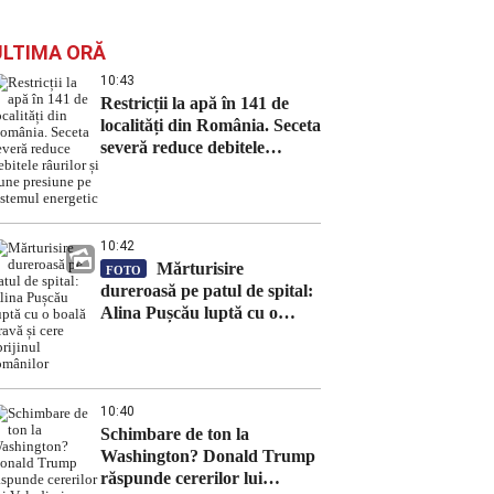
ULTIMA ORĂ
10:43
Restricții la apă în 141 de
localități din România. Seceta
severă reduce debitele
râurilor și pune presiune pe
sistemul energetic
10:42
Mărturisire
FOTO
dureroasă pe patul de spital:
Alina Pușcău luptă cu o
boală gravă și cere sprijinul
românilor
10:40
Schimbare de ton la
Washington? Donald Trump
răspunde cererilor lui