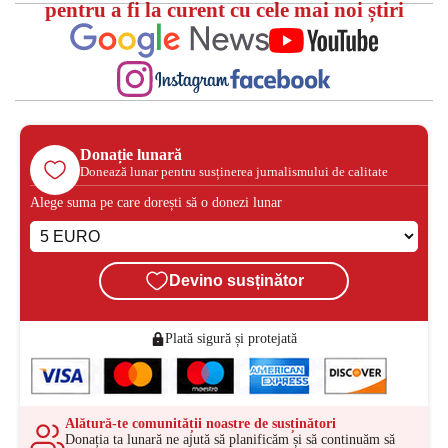
pentru a fi la curent cu cele mai noi știri
Donație lunară
Donează lunar pentru susținerea jurnalismului de calitate
Alege suma pe care dorești să o donezi lunar
Devino susținător
Plată sigură și protejată
Alătură-te comunității noastre de susținători
Donația ta lunară ne ajută să planificăm și să continuăm să