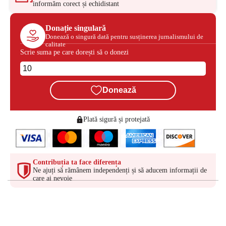
informăm corect și echidistant
Donație singulară
Donează o singură dată pentru susținerea jurnalismului de
calitate
Scrie suma pe care dorești să o donezi
Donează
Plată sigură și protejată
Contribuția ta face diferența
Ne ajuți să rămânem independenți și să aducem informații de
care ai nevoie