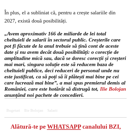
În plus, el a subliniat că, pentru a crește salariile din
2027, există două posibilități.
„Avem aproximativ 166 de miliarde de lei total
cheltuieli de salarii în sectorul public. Creșterile care
pot fi făcute de la anul trebuie să țină cont de aceste
date și nu avem decât două posibilități: o corecție de
amplitudine mică sau, dacă se doresc corecții și creșteri
mai mari, singura soluție este să reducem baza de
cheltuieli publice, deci reduceri de personal unde nu
este justificat, ca să poți să îi plătești mai bine pe cei
care lucrează mai bine”, a mai spus premierul demis al
României, care este hotărât să distrugă tot,
Ilie Bolojan
anunțând noi pachete de concedieri.
Bugetari
Ilie Bolojan
Salarii
Alătură-te pe
WHATSAPP
canalului BZI,