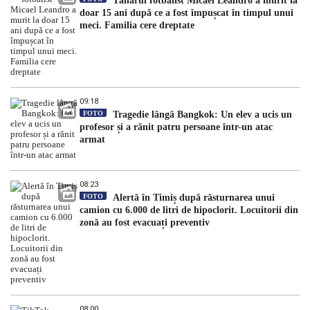
Tânărul fotbalist Micael Leandro a murit la
doar 15 ani după ce a fost împușcat în timpul unui
meci. Familia cere dreptate
09:18
FOTO
Tragedie lângă Bangkok: Un elev a ucis un
profesor și a rănit patru persoane într-un atac
armat
08:23
FOTO
Alertă în Timiș după răsturnarea unui
camion cu 6.000 de litri de hipoclorit. Locuitorii din
zonă au fost evacuați preventiv
08:00