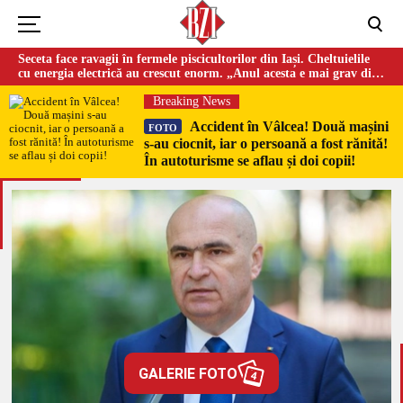
Seceta face ravagii în fermele piscicultorilor din Iași. Cheltuielile
cu energia electrică au crescut enorm. „Anul acesta e mai grav din
cauza temperaturilor foarte mari”
Breaking News
Accident în Vâlcea! Două mașini
FOTO
s-au ciocnit, iar o persoană a fost rănită!
În autoturisme se aflau și doi copii!
GALERIE FOTO
4