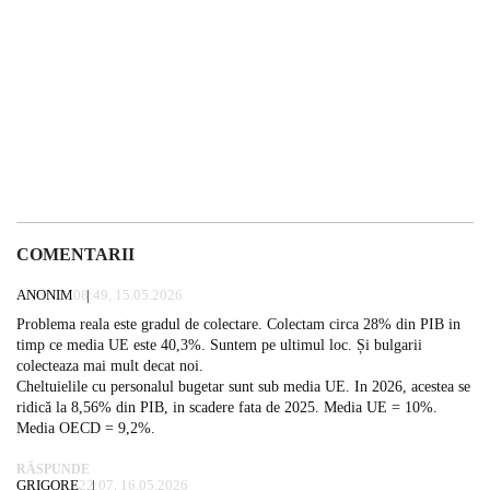
COMENTARII
ANONIM
08:49, 15.05.2026
Problema reala este gradul de colectare. Colectam circa 28% din PIB in
timp ce media UE este 40,3%. Suntem pe ultimul loc. Și bulgarii
colecteaza mai mult decat noi.
Cheltuielile cu personalul bugetar sunt sub media UE. In 2026, acestea se
ridică la 8,56% din PIB, in scadere fata de 2025. Media UE = 10%.
Media OECD = 9,2%.
RĂSPUNDE
GRIGORE
22:07, 16.05.2026