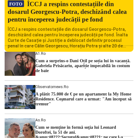
ÎCCJ a respins contestațiile din
FOTO
dosarul Georgescu-Potra, deschizând calea
pentru începerea judecății pe fond
ÎCCJ a respins contestațiile din dosarul Georgescu-Potra,
deschizând calea pentru începerea judecății pe fond. Înalta
Curte de Casație și Justiție a deblocat definitiv procesul
penal în care Călin Georgescu, Horațiu Potra și alte 20 de
persoane sunt acuzați de acțiuni îndreptate împotriva
A1.ro
ordinii constituționale. În ședința din camera preliminară,
Cum a surprins-o Dani Oțil pe soția lui în vacanță.
judecătorii de la instanța supremă au […]
Gabriela Prisăcariu, apariție impecabilă în costum
de baie
Observatornews.ro
A plătit 75.000 de € pe un apartament la My Home
Residence. Coşmarul care a urmat: "Am început să
tremur"
As.ro
Cum se menţine în formă soţia lui Leonard
Doroftei, la 51 de ani.
&amp;#8222;Secretul&amp;#8221; pe care l-a