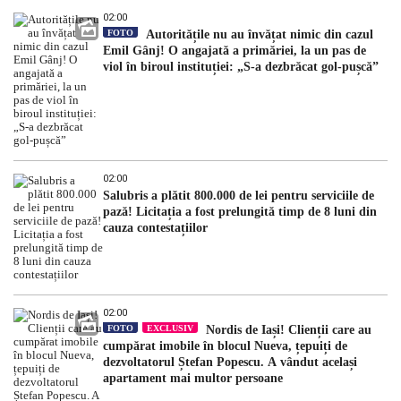
02:00
FOTO
Autoritățile nu au învățat nimic din cazul
Emil Gânj! O angajată a primăriei, la un pas de
viol în biroul instituției: „S-a dezbrăcat gol-pușcă”
02:00
Salubris a plătit 800.000 de lei pentru serviciile de
pază! Licitația a fost prelungită timp de 8 luni din
cauza contestațiilor
02:00
FOTO
EXCLUSIV
Nordis de Iași! Clienții care au
cumpărat imobile în blocul Nueva, țepuiți de
dezvoltatorul Ștefan Popescu. A vândut același
apartament mai multor persoane