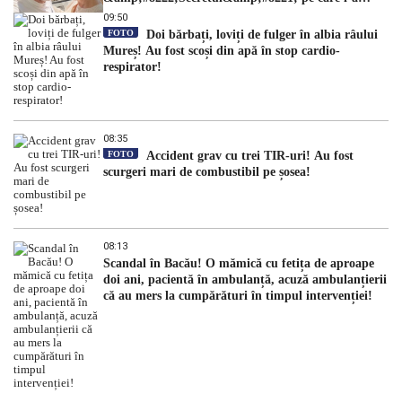
dezvăluit
09:50
FOTO
Doi bărbați, loviți de fulger în albia râului
Mureș! Au fost scoși din apă în stop cardio-
respirator!
08:35
FOTO
Accident grav cu trei TIR-uri! Au fost
scurgeri mari de combustibil pe șosea!
08:13
Scandal în Bacău! O mămică cu fetița de aproape
doi ani, pacientă în ambulanță, acuză ambulanțierii
că au mers la cumpărături în timpul intervenției!