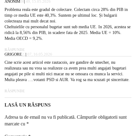
ANONIM
08:49, 15.05.2026
Problema reala este gradul de colectare. Colectam circa 28% din PIB in
timp ce media UE este 40,3%. Suntem pe ultimul loc. Și bulgarii
colecteaza mai mult decat noi.
Cheltuielile cu personalul bugetar sunt sub media UE. In 2026, acestea se
ridică la 8,56% din PIB, in scadere fata de 2025. Media UE = 10%.
Media OECD = 9,2%.
RĂSPUNDE
GRIGORE
22:07, 16.05.2026
Cine scrie acest articol este rautacois, are gandire de smecher, nu
realizeaza sau nu vrea sa realizeze ca avem prea multi angajati bugetari
angajati pe pile si multi nici macar nu se omoara cu munca la servici.
Multa pleava ….votanti PSD si AUR. Va rog sa ma scuzati pt sinceritate.
RĂSPUNDE
LASĂ UN RĂSPUNS
Adresa ta de email nu va fi publicată.
Câmpurile obligatorii sunt
marcate cu
*