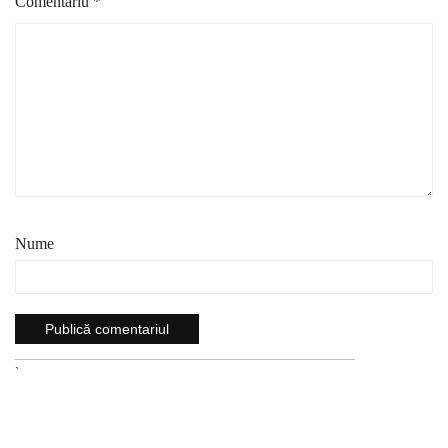
Comentariu
*
Nume
`