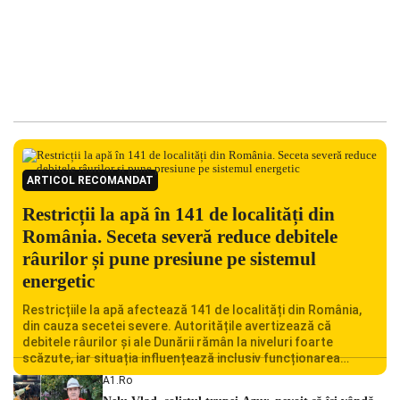
ARTICOL RECOMANDAT
Restricții la apă în 141 de localități din
România. Seceta severă reduce debitele
râurilor și pune presiune pe sistemul
energetic
Restricțiile la apă afectează 141 de localități din România,
din cauza secetei severe. Autoritățile avertizează că
debitele râurilor și ale Dunării rămân la niveluri foarte
scăzute, iar situația influențează inclusiv funcționarea
Centralei Nucleare de la Cernavodă. România se confruntă
A1.ro
cu una dintre cele mai dificile perioade din punct de vedere