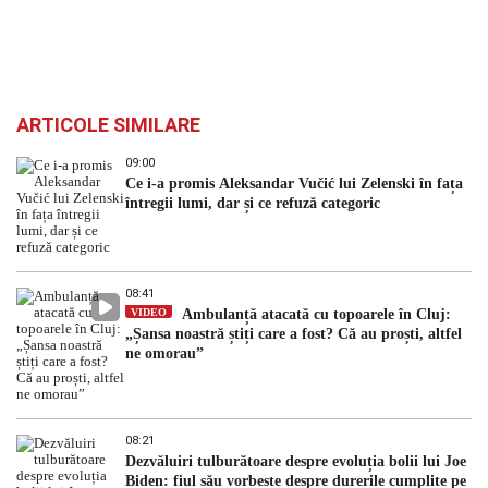
ARTICOLE SIMILARE
09:00
Ce i-a promis Aleksandar Vučić lui Zelenski în fața
întregii lumi, dar și ce refuză categoric
08:41
VIDEO
Ambulanță atacată cu topoarele în Cluj:
„Șansa noastră știți care a fost? Că au proști, altfel
ne omorau”
08:21
Dezvăluiri tulburătoare despre evoluția bolii lui Joe
Biden: fiul său vorbește despre durerile cumplite pe