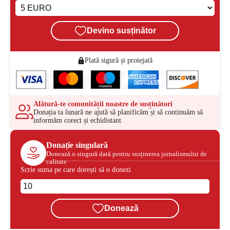
Devino susținător
Plată sigură și protejată
Alătură-te comunității noastre de susținători
Donația ta lunară ne ajută să planificăm și să continuăm să
informăm corect și echidistant
Donație singulară
Donează o singură dată pentru susținerea jurnalismului de
calitate
Scrie suma pe care dorești să o donezi
Donează