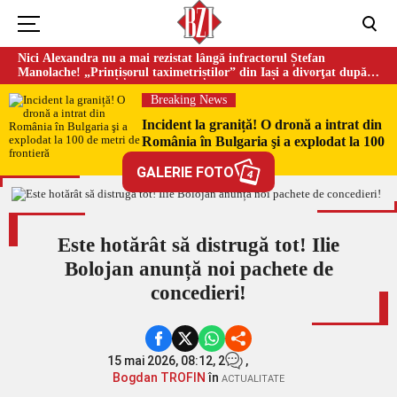
Nici Alexandra nu a mai rezistat lângă infractorul Ștefan
Manolache! „Prințișorul taximetriștilor” din Iași a divorţat după
doi ani de căsnicie
Breaking News
Incident la graniță! O dronă a intrat din
România în Bulgaria şi a explodat la 100
de metri de frontieră
GALERIE FOTO
4
Este hotărât să distrugă tot! Ilie
Bolojan anunță noi pachete de
concedieri!
15 mai 2026, 08:12,
2
,
Bogdan TROFIN
în
ACTUALITATE