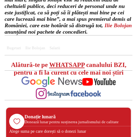
cheltuieli publice, deci reduceri de personal unde nu
este justificat, ca să poți să îi plătești mai bine pe cei
care lucrează mai bine”, a mai spus premierul demis al
României, care este hotărât să distrugă tot,
Ilie Bolojan
anunțând noi pachete de concedieri.
Bugetari
Ilie Bolojan
Salarii
Alătură-te pe
WHATSAPP
canalului BZI,
pentru a fi la curent cu cele mai noi știri
Donație lunară
Donează lunar pentru susținerea jurnalismului de calitate
Alege suma pe care dorești să o donezi lunar