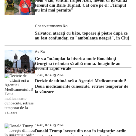
Nelu Vlad, solistul trupei Azur, nevoit să își vândă
hidrologic din ultimii ani. Lipsa […]
terenul din Băile Tușnad. Cât cere pe el: „Timpul
nu îmi mai permite”
Observatornews.ro
Salvatori atacaţi cu bâte, topoare şi pietre după ce
au fost confundaţi cu "ambulanţa neagră", în Cluj
As.ro
Ce s-a întâmplat la biserica unde Ronaldo şi
Georgina trebuiau să aibă nunta. Imaginile au
devenit rapid virale
17:40, 07 Aug 2026
Decizie de ultimă oră a Agenției Medicamentului!
Două medicamente cunoscute, retrase temporar de
la vânzare
14:40, 07 Aug 2026
Donald Trump lovește din nou în imigrație: ordin