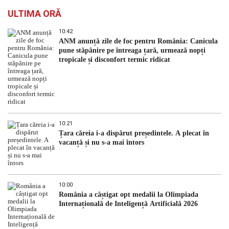
ULTIMA ORĂ
10:42
ANM anunță zile de foc pentru România: Canicula
pune stăpânire pe întreaga țară, urmează nopți
tropicale și disconfort termic ridicat
10:21
Țara căreia i-a dispărut președintele. A plecat în
vacanță și nu s-a mai întors
10:00
România a câștigat opt medalii la Olimpiada
Internațională de Inteligență Artificială 2026