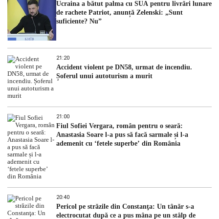
Ucraina a bătut palma cu SUA pentru livrări lunare
de rachete Patriot, anunță Zelenski: „Sunt
suficiente? Nu”
21:20
Accident violent pe DN58, urmat de incendiu.
Șoferul unui autoturism a murit
21:00
Fiul Sofiei Vergara, român pentru o seară:
Anastasia Soare l-a pus să facă sarmale și l-a
ademenit cu ‘fetele superbe’ din România
20:40
Pericol pe străzile din Constanţa: Un tânăr s-a
electrocutat după ce a pus mâna pe un stâlp de