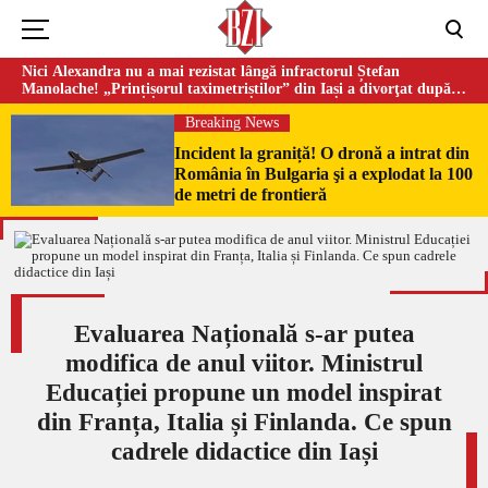
Nici Alexandra nu a mai rezistat lângă infractorul Ștefan
Manolache! „Prințișorul taximetriștilor” din Iași a divorţat după
doi ani de căsnicie
Breaking News
Incident la graniță! O dronă a intrat din
România în Bulgaria şi a explodat la 100
de metri de frontieră
Evaluarea Națională s-ar putea
modifica de anul viitor. Ministrul
Educației propune un model inspirat
din Franța, Italia și Finlanda. Ce spun
cadrele didactice din Iași