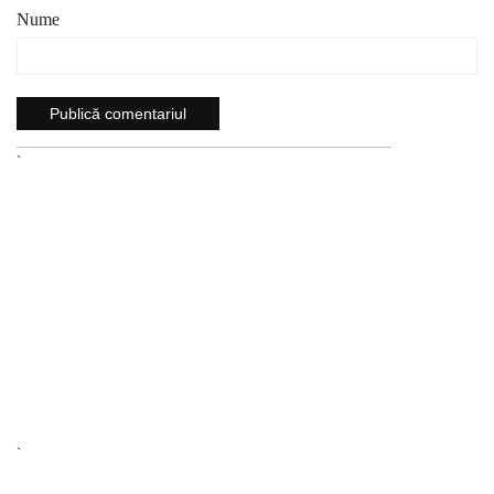
Nume
`
`