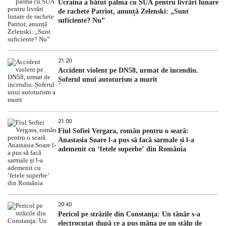
Ucraina a bătut palma cu SUA pentru livrări lunare
de rachete Patriot, anunță Zelenski: „Sunt
suficiente? Nu”
21:20
Accident violent pe DN58, urmat de incendiu.
Șoferul unui autoturism a murit
21:00
Fiul Sofiei Vergara, român pentru o seară:
Anastasia Soare l-a pus să facă sarmale și l-a
ademenit cu ‘fetele superbe’ din România
20:40
Pericol pe străzile din Constanţa: Un tânăr s-a
electrocutat după ce a pus mâna pe un stâlp de