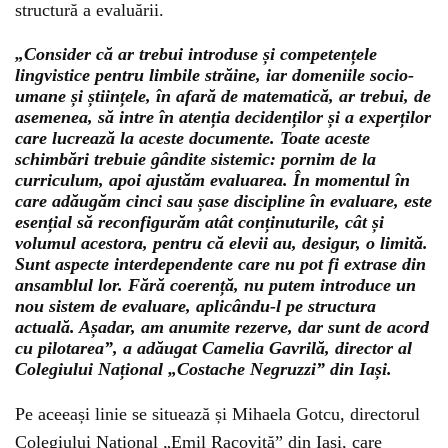
structură a evaluării.
„Consider că ar trebui introduse și competențele
lingvistice pentru limbile străine, iar domeniile socio-
umane și științele, în afară de matematică, ar trebui, de
asemenea, să intre în atenția decidenților și a experților
care lucrează la aceste documente. Toate aceste
schimbări trebuie gândite sistemic: pornim de la
curriculum, apoi ajustăm evaluarea. În momentul în
care adăugăm cinci sau șase discipline în evaluare, este
esențial să reconfigurăm atât conținuturile, cât și
volumul acestora, pentru că elevii au, desigur, o limită.
Sunt aspecte interdependente care nu pot fi extrase din
ansamblul lor. Fără coerență, nu putem introduce un
nou sistem de evaluare, aplicându-l pe structura
actuală. Așadar, am anumite rezerve, dar sunt de acord
cu pilotarea”, a adăugat Camelia Gavrilă, director al
Colegiului Național „Costache Negruzzi” din Iași.
Pe aceeași linie se situează și Mihaela Gotcu, directorul
Colegiului Național „Emil Racoviță” din Iași, care