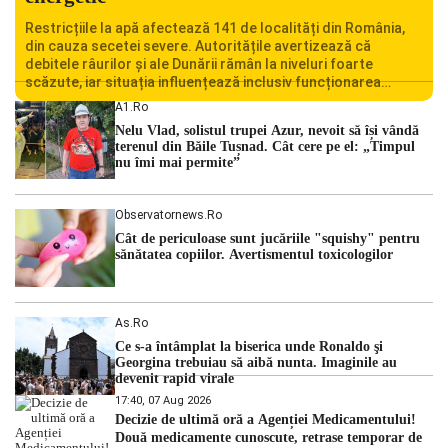
Restricțiile la apă afectează 141 de localități din România,
din cauza secetei severe. Autoritățile avertizează că
debitele râurilor și ale Dunării rămân la niveluri foarte
scăzute, iar situația influențează inclusiv funcționarea
Centralei Nucleare de la Cernavodă. România se confruntă
A1.ro
cu una dintre cele mai dificile perioade din punct de vedere
Nelu Vlad, solistul trupei Azur, nevoit să își vândă
hidrologic din ultimii ani. Lipsa […]
terenul din Băile Tușnad. Cât cere pe el: „Timpul
nu îmi mai permite”
Observatornews.ro
Cât de periculoase sunt jucăriile "squishy" pentru
sănătatea copiilor. Avertismentul toxicologilor
As.ro
Ce s-a întâmplat la biserica unde Ronaldo şi
Georgina trebuiau să aibă nunta. Imaginile au
devenit rapid virale
17:40, 07 Aug 2026
Decizie de ultimă oră a Agenției Medicamentului!
Două medicamente cunoscute, retrase temporar de