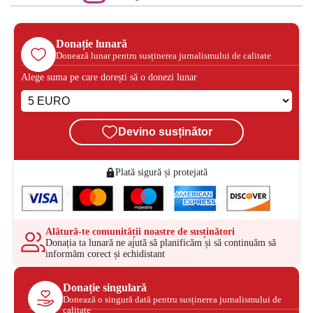
Donație lunară
Donează lunar pentru susținerea jurnalismului de calitate
Alege suma pe care dorești să o donezi lunar
Devino susținător
Plată sigură și protejată
Alătură-te comunității noastre de susținători
Donația ta lunară ne ajută să planificăm și să continuăm să
informăm corect și echidistant
Donație singulară
Donează o singură dată pentru susținerea jurnalismului de
calitate