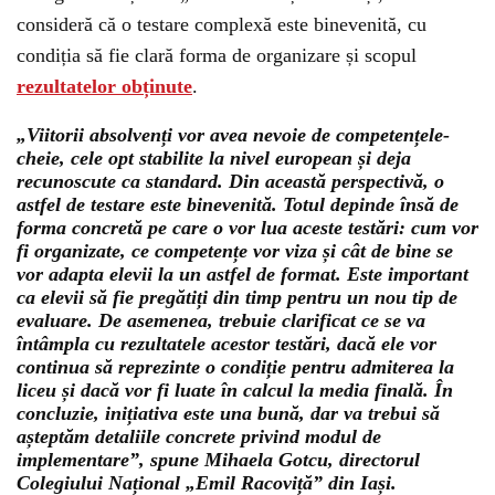
consideră că o testare complexă este binevenită, cu
condiția să fie clară forma de organizare și scopul
rezultatelor obținute
.
„Viitorii absolvenți vor avea nevoie de competențele-
cheie, cele opt stabilite la nivel european și deja
recunoscute ca standard. Din această perspectivă, o
astfel de testare este binevenită. Totul depinde însă de
forma concretă pe care o vor lua aceste testări: cum vor
fi organizate, ce competențe vor viza și cât de bine se
vor adapta elevii la un astfel de format. Este important
ca elevii să fie pregătiți din timp pentru un nou tip de
evaluare. De asemenea, trebuie clarificat ce se va
întâmpla cu rezultatele acestor testări, dacă ele vor
continua să reprezinte o condiție pentru admiterea la
liceu și dacă vor fi luate în calcul la media finală. În
concluzie, inițiativa este una bună, dar va trebui să
așteptăm detaliile concrete privind modul de
implementare”, spune Mihaela Gotcu, directorul
Colegiului Național „Emil Racoviță” din Iași.