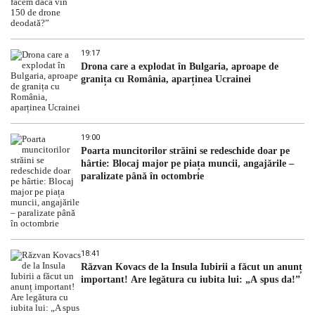
19:17
Drona care a explodat în Bulgaria, aproape de
granița cu România, aparținea Ucrainei
19:00
Poarta muncitorilor străini se redeschide doar pe
hârtie: Blocaj major pe piața muncii, angajările –
paralizate până în octombrie
18:41
Răzvan Kovacs de la Insula Iubirii a făcut un anunț
important! Are legătura cu iubita lui: „A spus da!”