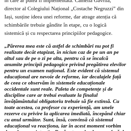
în care ar putea fi implementată. Camelia Gavrilă,
director al Colegiului Național „Costache Negruzzi” din
Iași, susține ideea unei reforme, dar atrage atenția că
schimbările trebuie gândite în etape, cu o logică
sistemică și cu respectarea principiilor pedagogice.
„Părerea mea este că astfel de schimbări nu pot fi
realizate decât etapizat, în niciun caz de pe un an pe
altul sau de pe o zi pe alta, pentru că se încalcă
anumite principii pedagogice privind pregătirea elevilor
pentru un examen național. Este evident că sistemul
educațional are nevoie de reforme, iar decalajele față
de ceea ce observăm în sistemele educaționale
occidentale sunt reale. Paleta de competențe și de
discipline care ar trebui evaluate la finalul
învățământului obligatoriu trebuie să fie extinsă. Cu
toate acestea, ca profesor cu experiență, am unele
rezerve cu privire la aplicarea imediată, începând chiar
cu anul următor. Sunt, însă, convinsă că sistemul
educațional va reacționa, iar în acest moment vorbim