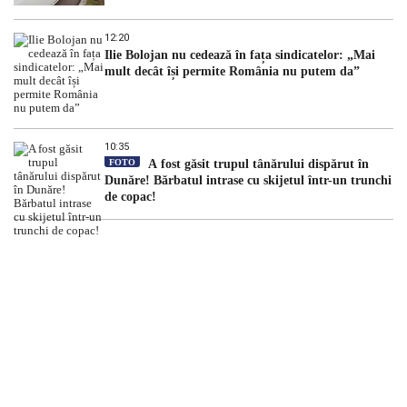
12:20
Ilie Bolojan nu cedează în fața sindicatelor: „Mai
mult decât își permite România nu putem da”
10:35
FOTO
A fost găsit trupul tânărului dispărut în
Dunăre! Bărbatul intrase cu skijetul într-un trunchi
de copac!