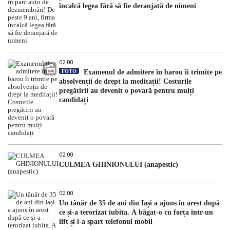
încalcă legea fără să fie deranjată de nimeni
02:00
FOTO
Examenul de admitere în barou îi trimite pe
absolvenții de drept la meditații! Costurile
pregătirii au devenit o povară pentru mulți
candidați
02:00
CULMEA GHINIONULUI (anapestic)
02:00
Un tânăr de 35 de ani din Iași a ajuns în arest după
ce și-a terorizat iubita. A băgat-o cu forța într-un
lift și i-a spart telefonul mobil