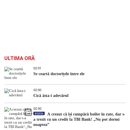
ULTIMA ORĂ
02:01
Se ceartă doctorițele între ele
02:00
Cică ăsta-i adevărul
02:00
FOTO
A crezut că își cumpără boiler în rate, dar s-
a trezit cu un credit la TBI Bank! „Nu pot dormi
noaptea”