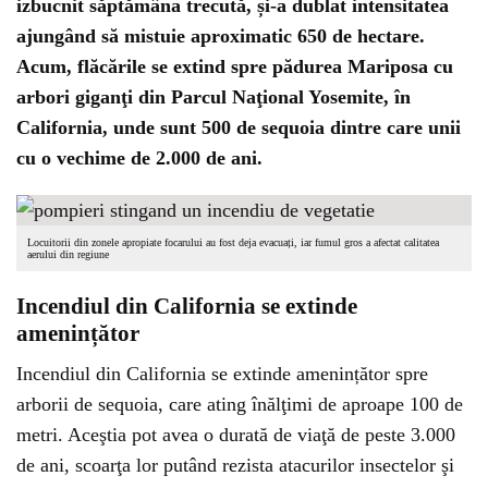
izbucnit săptămâna trecută, și-a dublat intensitatea
ajungând să mistuie aproximatic 650 de hectare.
Acum, flăcările se extind spre pădurea Mariposa cu
arbori giganţi din Parcul Naţional Yosemite, în
California, unde sunt 500 de sequoia dintre care unii
cu o vechime de 2.000 de ani.
Locuitorii din zonele apropiate focarului au fost deja evacuați, iar fumul gros a afectat calitatea
aerului din regiune
Incendiul din California se extinde
amenințător
Incendiul din California se extinde amenințător spre
arborii de sequoia, care ating înălţimi de aproape 100 de
metri. Aceştia pot avea o durată de viaţă de peste 3.000
de ani, scoarţa lor putând rezista atacurilor insectelor şi