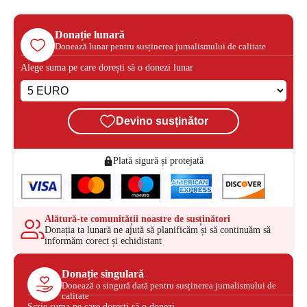
Donație lunară
Donează lunar pentru susținerea jurnalismului de calitate
Alege suma pe care dorești să o donezi lunar
Devino susținător
Plată sigură și protejată
Alătură-te comunității noastre de susținători
Donația ta lunară ne ajută să planificăm și să continuăm să
informăm corect și echidistant
Donație singulară
Donează o singură dată pentru susținerea jurnalismului de
calitate
Scrie suma pe care dorești să o donezi