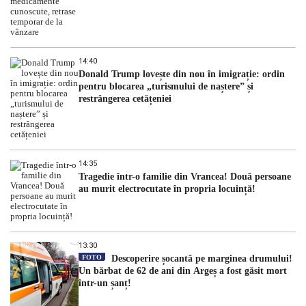
14:40
Donald Trump lovește din nou în imigrație: ordin
pentru blocarea „turismului de naștere” și
restrângerea cetățeniei
14:35
Tragedie într-o familie din Vrancea! Două persoane
au murit electrocutate în propria locuință!
13:30
FOTO
Descoperire șocantă pe marginea drumului!
Un bărbat de 62 de ani din Argeș a fost găsit mort
într-un șanț!