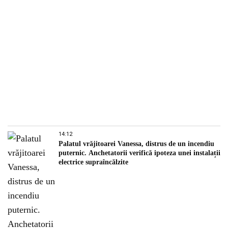
14:12
Palatul vrăjitoarei Vanessa, distrus de un incendiu
puternic. Anchetatorii verifică ipoteza unei instalații
electrice supraîncălzite