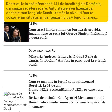
Restricțiile la apă afectează 141 de localități din România,
din cauza secetei severe. Autoritățile avertizează că
debitele râurilor și ale Dunării rămân la niveluri foarte
scăzute, iar situația influențează inclusiv funcționarea
Centralei Nucleare de la Cernavodă. România se confruntă
A1.ro
cu una dintre cele mai dificile perioade din punct de vedere
Cum arată Ilinca Simion cu burtica de gravidă.
hidrologic din ultimii ani. Lipsa […]
Imagini rare cu soția lui George Simion, însărcinată
a doua oară
Observatornews.ro
Mărturia Andreei, fetiţa găsită după 3 zile de
căutări în Bacău: "Am fost în parc, apoi la o fetiţă
acasă"
As.ro
Cum se menţine în formă soţia lui Leonard
Doroftei, la 51 de ani.
&amp;#8222;Secretul&amp;#8221; pe care l-a
17:40
dezvăluit
Decizie de ultimă oră a Agenției Medicamentului!
Două medicamente cunoscute, retrase temporar de
la vânzare