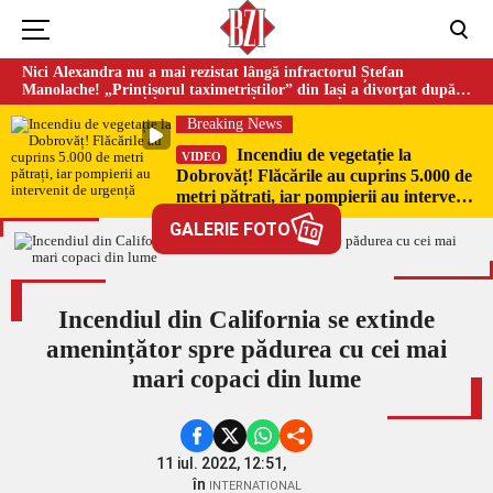
Nici Alexandra nu a mai rezistat lângă infractorul Ștefan
Manolache! „Prințișorul taximetriștilor” din Iași a divorţat după
doi ani de căsnicie
Breaking News
Incendiu de vegetație la
VIDEO
Dobrovăț! Flăcările au cuprins 5.000 de
metri pătrați, iar pompierii au intervenit
de urgență
GALERIE FOTO
10
Incendiul din California se extinde
amenințător spre pădurea cu cei mai
mari copaci din lume
11 iul. 2022, 12:51,
în
INTERNATIONAL