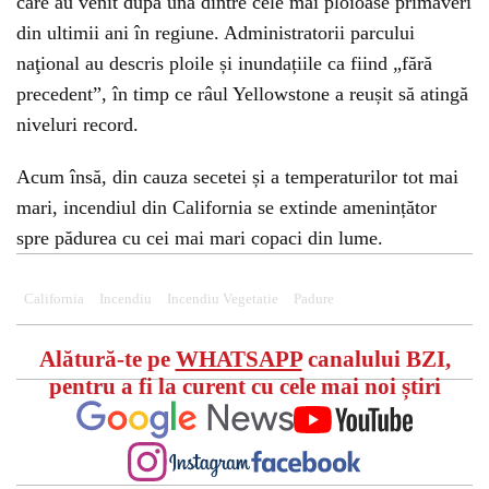
care au venit după una dintre cele mai ploioase primăveri
din ultimii ani în regiune. Administratorii parcului
naţional au descris ploile și inundațiile ca fiind „fără
precedent”, în timp ce râul Yellowstone a reușit să atingă
niveluri record.
Acum însă, din cauza secetei și a temperaturilor tot mai
mari, incendiul din California se extinde amenințător
spre pădurea cu cei mai mari copaci din lume.
California
Incendiu
Incendiu Vegetatie
Padure
Alătură-te pe
WHATSAPP
canalului BZI,
pentru a fi la curent cu cele mai noi știri