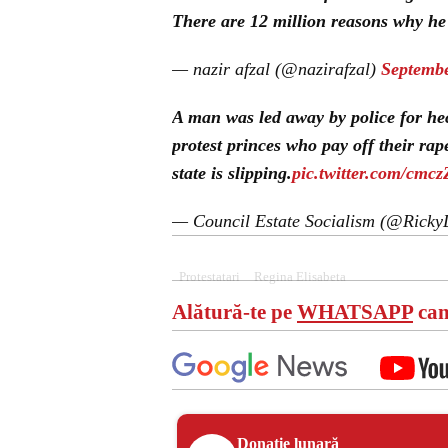
There are 12 million reasons why he
— nazir afzal (@nazirafzal)
Septembe
A man was led away by police for he
protest princes who pay off their ra
state is slipping.
pic.twitter.com/cmc
— Council Estate Socialism (@Rick
Protestatari
Regina Elisabeta
Alătură-te pe
WHATSAPP
can
Donație lunară