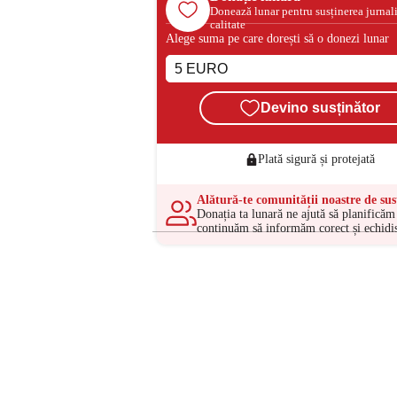
Donează lunar pentru susținerea jurnal
calitate
Alege suma pe care dorești să o donezi lunar
Devino susținător
Plată sigură și protejată
Alătură-te comunității noastre de sus
Donația ta lunară ne ajută să planificăm 
continuăm să informăm corect și echidis