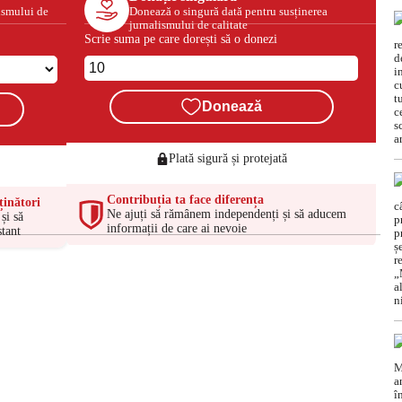
ismului de
Donează o singură dată pentru susținerea
jurnalismului de calitate
Scrie suma pe care dorești să o donezi
Donează
Plată sigură și protejată
Contribuția ta face diferența
ținători
Ne ajuți să rămânem independenți și să aducem
și să
informații de care ai nevoie
tant