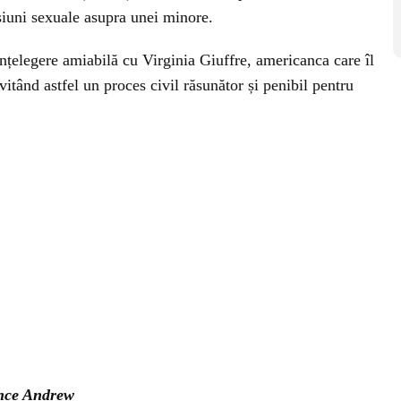
siuni sexuale asupra unei minore.
înțelegere amiabilă cu Virginia Giuffre, americanca care îl
itând astfel un proces civil răsunător și penibil pentru
ince Andrew