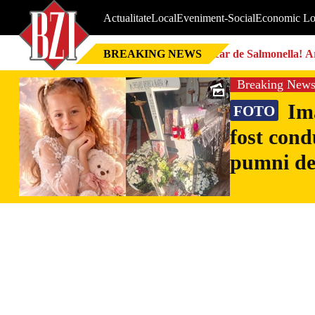
Actualitate
Local
Eveniment-Social
Economic Lo
BREAKING NEWS
Focar de Salmonella! Ar
Breaking New
Ima
FOTO
fost cond
pumni de