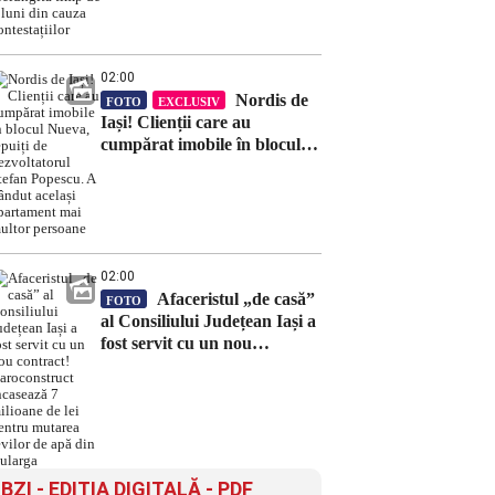
timp de 8 luni din cauza
contestațiilor
02:00
Nordis de
FOTO
EXCLUSIV
Iași! Clienții care au
cumpărat imobile în blocul
Nueva, țepuiți de
dezvoltatorul Ștefan Popescu.
A vândut același apartament
mai multor persoane
02:00
Afaceristul „de casă”
FOTO
al Consiliului Județean Iași a
fost servit cu un nou
contract! Daroconstruct
încasează 7 milioane de lei
pentru mutarea țevilor de
apă din Bularga
BZI - EDITIA DIGITALĂ - PDF