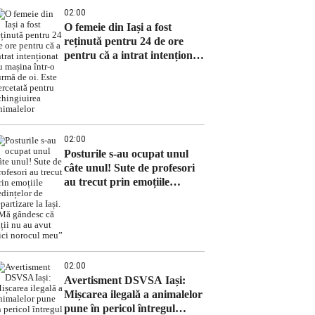
02:00
O femeie din Iași a fost
reținută pentru 24 de ore
pentru că a intrat intenționat
cu mașina într-o turmă de oi.
Este cercetată pentru
schingiuirea animalelor
02:00
Posturile s-au ocupat unul
câte unul! Sute de profesori
au trecut prin emoțiile
ședințelor de repartizare la
Iași. „Mă gândesc că alții nu
au avut nici norocul meu”
02:00
Avertisment DSVSA Iași:
Mișcarea ilegală a animalelor
pune în pericol întregul