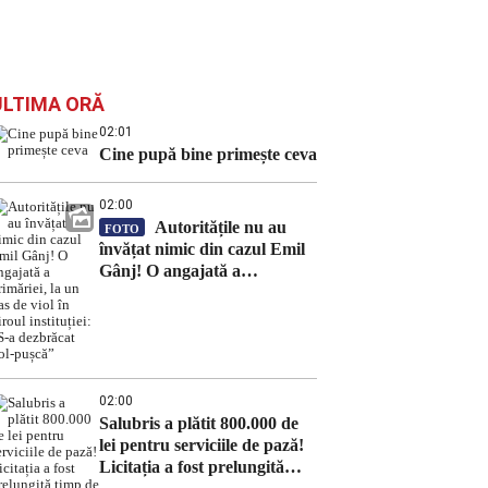
ULTIMA ORĂ
02:01
Cine pupă bine primește ceva
02:00
Autoritățile nu au
FOTO
învățat nimic din cazul Emil
Gânj! O angajată a
primăriei, la un pas de viol în
biroul instituției: „S-a
dezbrăcat gol-pușcă”
02:00
Salubris a plătit 800.000 de
lei pentru serviciile de pază!
Licitația a fost prelungită