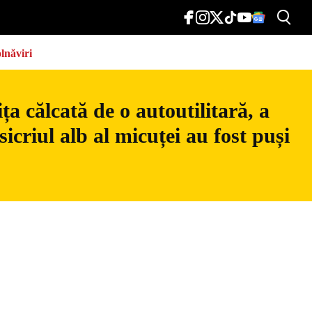
lnăviri
a călcată de o autoutilitară, a
icriul alb al micuței au fost puși