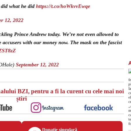
 did what he did
https://t.co/hoWkvvEwqe
r 12, 2022
ckling Prince Andrew today. We’re not even allowed to
pe accusers with our money now. The mask on the fascist
zZST8zZ
yDHale)
September 12, 2022
alului BZI, pentru a fi la curent cu cele mai noi
știri
Donație singulară