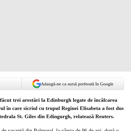
Adaugă-ne ca sursă preferată în Google
 făcut trei arestări la Edinburgh legate de încălcarea
ul în care sicriul cu trupul Reginei Elisabeta a fost dus
edrala St. Giles din Edingurgh, relatează Reuters.
i de vacanță din Balmoral, la vârsta de 96 de ani, după o