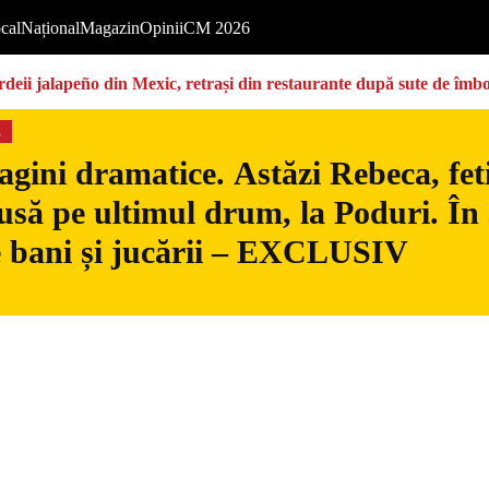
cal
Național
Magazin
Opinii
CM 2026
deii jalapeño din Mexic, retrași din restaurante după sute de îmbo
s
gini dramatice. Astăzi Rebeca, fetiț
usă pe ultimul drum, la Poduri. În s
 bani și jucării – EXCLUSIV