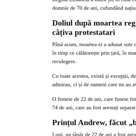
domnie de 70 de ani, cufundând națiu
Doliul după moartea regi
câțiva protestatari
Până acum, moartea ei a adunat sute d
în timp ce călătorește prin țară, în m
reculegere.
Cu toate acestea, există și excepții, 
admirau, ci și de oameni care nu au a
O femeie de 22 de ani, care fusese fot
74 de ani, care au fost arestați separat
Prințul Andrew, făcut „b
Luni, un tânăr de 22 de ani a fost are