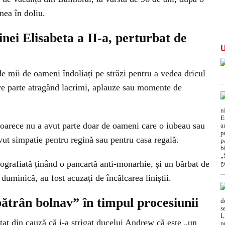
nea în doliu.
nei Elisabeta a II-a, perturbat de
e mii de oameni îndoliați pe străzi pentru a vedea dricul
are parte atragând lacrimi, aplauze sau momente de
deoarece nu a avut parte doar de oameni care o iubeau sau
vut simpatie pentru regină sau pentru casa regală.
ografiată ținând o pancartă anti-monarhie, și un bărbat de
 duminică, au fost acuzați de încălcarea liniștii.
ătrân bolnav” în timpul procesiunii
stat din cauză că i-a strigat ducelui Andrew că este „un