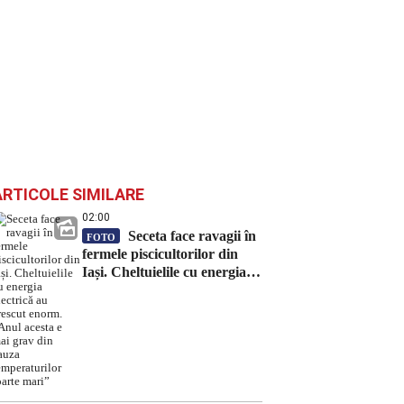
ARTICOLE SIMILARE
02:00
Seceta face ravagii în
FOTO
fermele piscicultorilor din
Iași. Cheltuielile cu energia
electrică au crescut enorm.
„Anul acesta e mai grav din
cauza temperaturilor foarte
mari”