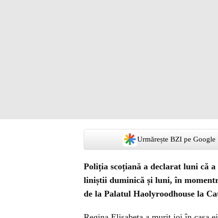
Urmărește BZI pe Google
Poliția scoțiană a declarat luni că a
liniștii duminică și luni, în momentr
de la Palatul Haolyroodhouse la Cat
Regina Elisabeta a murit joi în casa e