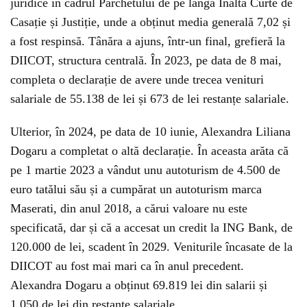
juridice în cadrul Parchetului de pe lângă Înalta Curte de
Casație și Justiție, unde a obținut media generală 7,02 și
a fost respinsă. Tânăra a ajuns, într-un final, grefieră la
DIICOT, structura centrală. În 2023, pe data de 8 mai,
completa o declarație de avere unde trecea venituri
salariale de 55.138 de lei și 673 de lei restanțe salariale.
Ulterior, în 2024, pe data de 10 iunie, Alexandra Liliana
Dogaru a completat o altă declarație. În aceasta arăta că
pe 1 martie 2023 a vândut unu autoturism de 4.500 de
euro tatălui său și a cumpărat un autoturism marca
Maserati, din anul 2018, a cărui valoare nu este
specificată, dar și că a accesat un credit la ING Bank, de
120.000 de lei, scadent în 2029. Veniturile încasate de la
DIICOT au fost mai mari ca în anul precedent.
Alexandra Dogaru a obținut 69.819 lei din salarii și
1.050 de lei din restanțe salariale.