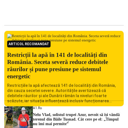
ARTICOL RECOMANDAT
Restricții la apă în 141 de localități din
România. Seceta severă reduce debitele
râurilor și pune presiune pe sistemul
energetic
Restricțiile la apă afectează 141 de localități din România,
din cauza secetei severe. Autoritățile avertizează că
debitele râurilor și ale Dunării rămân la niveluri foarte
scăzute, iar situația influențează inclusiv funcționarea
Centralei Nucleare de la Cernavodă. România se confruntă
A1.ro
cu una dintre cele mai dificile perioade din punct de vedere
Nelu Vlad, solistul trupei Azur, nevoit să își vândă
hidrologic din ultimii ani. Lipsa […]
terenul din Băile Tușnad. Cât cere pe el: „Timpul
nu îmi mai permite”