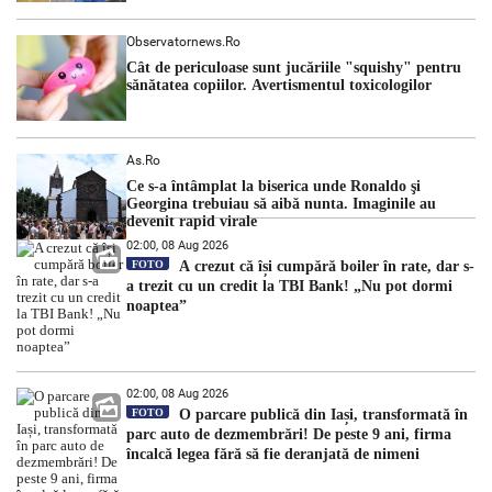
Observatornews.ro
Cât de periculoase sunt jucăriile "squishy" pentru
sănătatea copiilor. Avertismentul toxicologilor
As.ro
Ce s-a întâmplat la biserica unde Ronaldo şi
Georgina trebuiau să aibă nunta. Imaginile au
devenit rapid virale
02:00, 08 Aug 2026
FOTO
A crezut că își cumpără boiler în rate, dar s-
a trezit cu un credit la TBI Bank! „Nu pot dormi
noaptea”
02:00, 08 Aug 2026
FOTO
O parcare publică din Iași, transformată în
parc auto de dezmembrări! De peste 9 ani, firma
încalcă legea fără să fie deranjată de nimeni