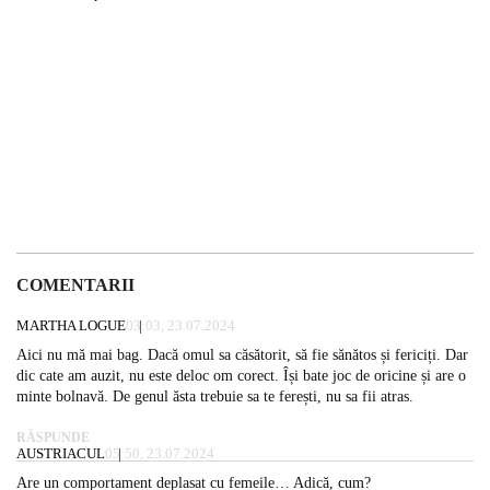
COMENTARII
MARTHA LOGUE
03:03, 23.07.2024
Aici nu mă mai bag. Dacă omul sa căsătorit, să fie sănătos și fericiți. Dar
dic cate am auzit, nu este deloc om corect. Își bate joc de oricine și are o
minte bolnavă. De genul ăsta trebuie sa te ferești, nu sa fii atras.
RĂSPUNDE
AUSTRIACUL
05:50, 23.07.2024
Are un comportament deplasat cu femeile… Adică, cum?