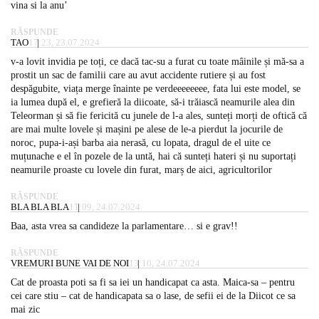
vina si la anu’
RĂSPUNDE
TAO
17:23, 23.07.2024
v-a lovit invidia pe toți, ce dacă tac-su a furat cu toate mâinile și mă-sa a
prostit un sac de familii care au avut accidente rutiere și au fost
despăgubite, viața merge înainte pe verdeeeeeeee, fata lui este model, se
ia lumea după el, e grefieră la diicoate, să-i trăiască neamurile alea din
Teleorman și să fie fericită cu junele de l-a ales, sunteți morți de oftică că
are mai multe lovele și mașini pe alese de le-a pierdut la jocurile de
noroc, pupa-i-ași barba aia nerasă, cu lopata, dragul de el uite ce
muțunache e el în pozele de la untă, hai că sunteți hateri și nu suportați
neamurile proaste cu lovele din furat, marș de aici, agricultorilor
RĂSPUNDE
BLA BLA BLA
11:09, 24.07.2024
Baa, asta vrea sa candideze la parlamentare… si e grav!!
RĂSPUNDE
VREMURI BUNE VAI DE NOI
13:10, 24.07.2024
Cat de proasta poti sa fi sa iei un handicapat ca asta. Maica-sa – pentru
cei care stiu – cat de handicapata sa o lase, de sefii ei de la Diicot ce sa
mai zic