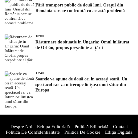
Fără transport public de două luni. Orașul din
România care se confruntă cu această problemă
18:00
Răsturnare de situație în Ungaria: Omul înlăturat
de Orbán, propus președinte al țării
17:40
Soarele va apune de două ori în aceeași seară. Un
spectacol rar va întrerupe liniștea unui sătuc din
Europa
Despre Noi
Echipa Editorială
Politică Editorială
Contact
Politica De Confidentialitate
Politica De Cookie
Ediția Digitală