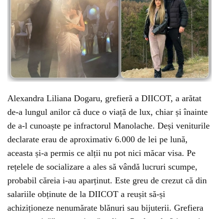
Alexandra Liliana Dogaru, grefieră a DIICOT, a arătat
de-a lungul anilor că duce o viață de lux, chiar și înainte
de a-l cunoaște pe infractorul Manolache. Deși veniturile
declarate erau de aproximativ 6.000 de lei pe lună,
aceasta și-a permis ce alții nu pot nici măcar visa. Pe
rețelele de socializare a ales să vândă lucruri scumpe,
probabil căreia i-au aparținut. Este greu de crezut că din
salariile obținute de la DIICOT a reușit să-și
achiziționeze nenumărate blănuri sau bijuterii. Grefiera