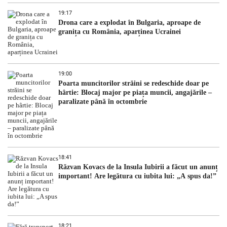
19:17
Drona care a explodat în Bulgaria, aproape de
granița cu România, aparținea Ucrainei
19:00
Poarta muncitorilor străini se redeschide doar pe
hârtie: Blocaj major pe piața muncii, angajările –
paralizate până în octombrie
18:41
Răzvan Kovacs de la Insula Iubirii a făcut un anunț
important! Are legătura cu iubita lui: „A spus da!”
18:21