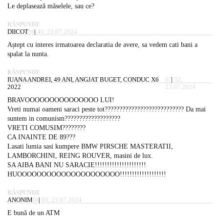
Le deplasează măselele, sau ce?
RĂSPUNDE
DIICOT
06:40, 23.07.2024
Aștept cu interes irmatoarea declaratia de avere, sa vedem cati bani a
spalat la nunta.
RĂSPUNDE
IUANA ANDREI, 49 ANI, ANGJAT BUGET, CONDUC X6
07:32,
2022
23.07.2024
BRAVOOOOOOOOOOOOOOO LUI!
Vreti numai oameni saraci peste tot??????????????????????????? Da mai
suntem in comunism???????????????????
VRETI COMUSIM????????
CA INAINTE DE 89???
Lasati lumia sasi kumpere BMW PIRSCHE MASTERATII,
LAMBORCHINI, REING ROUVER, masini de lux.
SA AIBA BANI NU SARACIE!!!!!!!!!!!!!!!!!!!!!
HUOOOOOOOOOOOOOOOOOOOOO!!!!!!!!!!!!!!!!!!!
RĂSPUNDE
ANONIM
08:00, 23.07.2024
E bună de un ATM