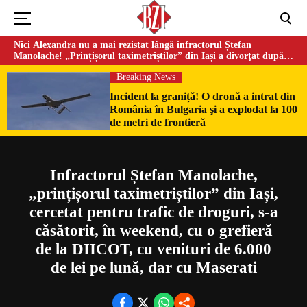
Nici Alexandra nu a mai rezistat lângă infractorul Ștefan
Manolache! „Prințișorul taximetriștilor” din Iași a divorţat după
doi ani de căsnicie
Breaking News
Incident la graniță! O dronă a intrat din
România în Bulgaria şi a explodat la 100
Could not play video.
de metri de frontieră
There was a problem trying to load the video.
Error code: html5_video:4
Infractorul Ștefan Manolache,
„prințișorul taximetriștilor” din Iași,
cercetat pentru trafic de droguri, s-a
căsătorit, în weekend, cu o grefieră
de la DIICOT, cu venituri de 6.000
de lei pe lună, dar cu Maserati