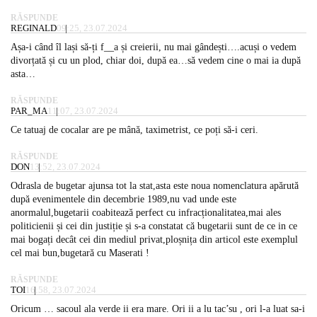
RĂSPUNDE
REGINALD
09:25, 23.07.2024
Așa-i când îl lași să-ți f__a și creierii, nu mai gândești….acuși o vedem
divorțată și cu un plod, chiar doi, după ea…să vedem cine o mai ia după
asta…
RĂSPUNDE
PAR_MA
11:07, 23.07.2024
Ce tatuaj de cocalar are pe mână, taximetrist, ce poți să-i ceri.
RĂSPUNDE
DON
13:52, 23.07.2024
Odrasla de bugetar ajunsa tot la stat,asta este noua nomenclatura apărută
după evenimentele din decembrie 1989,nu vad unde este
anormalul,bugetarii coabitează perfect cu infracționalitatea,mai ales
politicienii și cei din justiție și s-a constatat că bugetarii sunt de ce in ce
mai bogați decât cei din mediul privat,ploșnița din articol este exemplul
cel mai bun,bugetară cu Maserati !
RĂSPUNDE
TOI
16:58, 23.07.2024
Oricum … sacoul ala verde ii era mare. Ori ii a lu tac’su , ori l-a luat sa-i