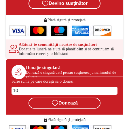
Devino susținător
Plată sigură și protejată
Alătură-te comunității noastre de susținători
Donația ta lunară ne ajută să planificăm și să continuăm să
informăm corect și echidistant
Donație singulară
Donează o singură dată pentru susținerea jurnalismului de
calitate
Scrie suma pe care dorești să o donezi
Donează
Plată sigură și protejată