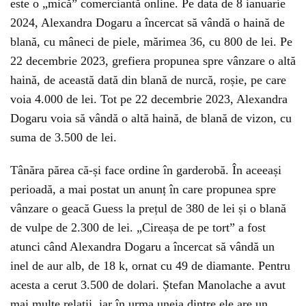
este o „mică” comerciantă online. Pe data de 8 ianuarie
2024, Alexandra Dogaru a încercat să vândă o haină de
blană, cu mâneci de piele, mărimea 36, cu 800 de lei. Pe
22 decembrie 2023, grefiera propunea spre vânzare o altă
haină, de această dată din blană de nurcă, roșie, pe care
voia 4.000 de lei. Tot pe 22 decembrie 2023, Alexandra
Dogaru voia să vândă o altă haină, de blană de vizon, cu
suma de 3.500 de lei.
Tânăra părea că-și face ordine în garderobă. În aceeași
perioadă, a mai postat un anunț în care propunea spre
vânzare o geacă Guess la prețul de 380 de lei și o blană
de vulpe de 2.300 de lei. „Cireașa de pe tort” a fost
atunci când Alexandra Dogaru a încercat să vândă un
inel de aur alb, de 18 k, ornat cu 49 de diamante. Pentru
acesta a cerut 3.500 de dolari. Ștefan Manolache a avut
mai multe relații, iar în urma uneia dintre ele are un