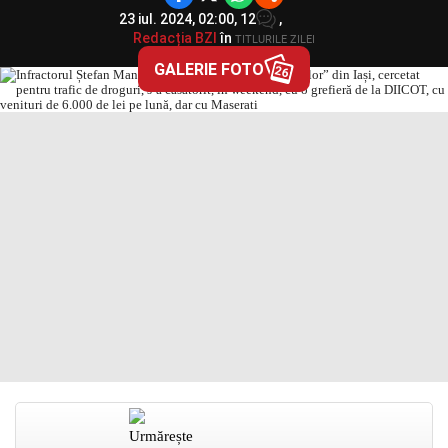
23 iul. 2024, 02:00,
12
,
Redacția BZI
în
TITLURILE ZILEI
GALERIE FOTO
26