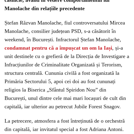
căsnicie, având în vedere comportamentul lui
Manolache din relațiile precedente
Ștefan Răzvan Manolache, fiul controversatului Mircea
Manolache, consilier județean PSD, s-a căsătorit în
weekend, în București. Infractorul Ștefan Manolache,
condamnat pentru că a împușcat un om la Iași
, și-a
unit destinele cu o grefieră de la Direcția de Investigare a
Infracțiunilor de Criminalitate Organizată și Terorism,
structura centrală. Cununia civilă a fost organizată la
Primăria Sectorului 5, apoi cei doi au fost cununați
religios la Biserica „Sfântul Spiridon Nou” din
București, unul dintre cele mai mari locașuri de cult din
capitală, iar ulterior au petrecut Jubile Forest Snagov.
La petrecere, atmosfera a fost întreținută de o orchestră
din capitală, iar invitatul special a fost Adriana Antoni.