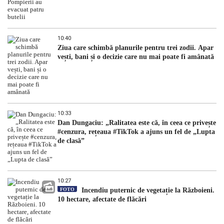
10:40
Ziua care schimbă planurile pentru trei zodii. Apar
vești, bani și o decizie care nu mai poate fi amânată
10:33
Dan Dungaciu: „Ralitatea este că, în ceea ce privește
#cenzura, rețeaua #TikTok a ajuns un fel de „Lupta
de clasă”
10:27
FOTO
Incendiu puternic de vegetație la Războieni.
10 hectare, afectate de flăcări