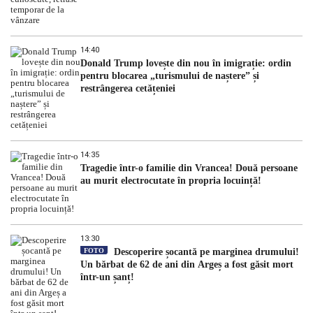
14:40
Donald Trump lovește din nou în imigrație: ordin
pentru blocarea „turismului de naștere” și
restrângerea cetățeniei
14:35
Tragedie într-o familie din Vrancea! Două persoane
au murit electrocutate în propria locuință!
13:30
FOTO
Descoperire șocantă pe marginea drumului!
Un bărbat de 62 de ani din Argeș a fost găsit mort
într-un șanț!