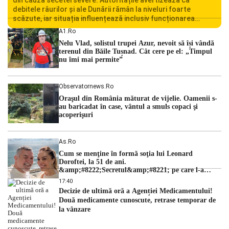
debitele râurilor și ale Dunării rămân la niveluri foarte
scăzute, iar situația influențează inclusiv funcționarea
Centralei Nucleare de la Cernavodă. România se confruntă
A1.ro
cu una dintre cele mai dificile perioade din punct de vedere
Nelu Vlad, solistul trupei Azur, nevoit să își vândă
hidrologic din ultimii ani. Lipsa […]
terenul din Băile Tușnad. Cât cere pe el: „Timpul
nu îmi mai permite”
Observatornews.ro
Oraşul din România măturat de vijelie. Oamenii s-
au baricadat în case, vântul a smuls copaci şi
acoperişuri
As.ro
Cum se menţine în formă soţia lui Leonard
Doroftei, la 51 de ani.
&amp;#8222;Secretul&amp;#8221; pe care l-a
dezvăluit
17:40
Decizie de ultimă oră a Agenției Medicamentului!
Două medicamente cunoscute, retrase temporar de
la vânzare