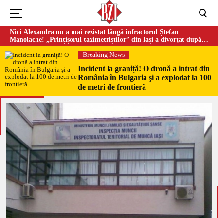
Nici Alexandra nu a mai rezistat lângă infractorul Ștefan
Manolache! „Prințișorul taximetriștilor” din Iași a divorţat după
doi ani de căsnicie
Breaking News
Incident la graniță! O dronă a intrat din
România în Bulgaria şi a explodat la 100
de metri de frontieră