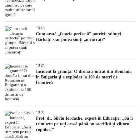
13:40
Cum arată „femeia perfectă” potrivit științei.
Bărbații s-ar putea simți „încurcați”
13:24
Incident la graniță! O dronă a intrat din România
în Bulgaria şi a explodat la 100 de metri de
frontieră
13:05
Prof. dr. Silviu Iordache, expert în Educație: „Să îi
trimitem pe toți acasă până nu sacrifică și viitorul
copiilor!”