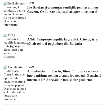
12:40
Ilie Bolojan și-a anunțat condițiile pentru un nou
Guvern. Ce nu este dispus să accepte interimarul
12:21
ANAF înăsprește regulile la graniță. Câte țigări și
cât alcool mai poți aduce din Bulgaria
12:00
Ambulanțier din Bacău, filmat în timp ce oprește
într-o misiune pentru a cumpăra pepeni. O anchetă
internă a DSU dezvăluie însă și alte probleme