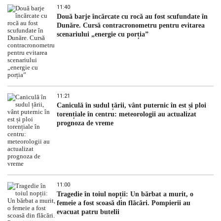
11:40
Două barje încărcate cu rocă au fost scufundate în
Dunăre. Cursă contracronometru pentru evitarea
scenariului „energie cu porția”
11:21
Caniculă în sudul țării, vânt puternic în est și ploi
torențiale în centru: meteorologii au actualizat
prognoza de vreme
11:00
Tragedie în toiul nopții: Un bărbat a murit, o
femeie a fost scoasă din flăcări. Pompierii au
evacuat patru butelii