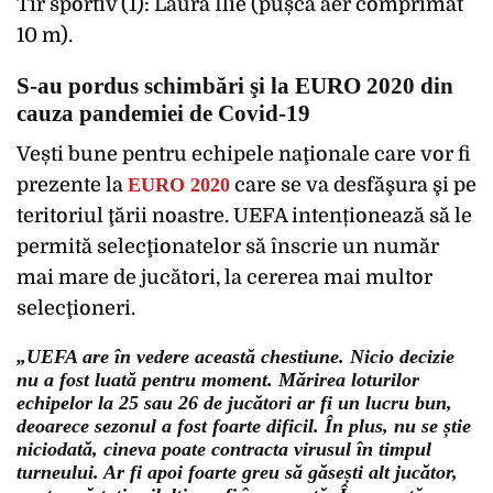
Tir sportiv (1): Laura Ilie (pușcă aer comprimat
10 m).
S-au pordus schimbări şi la EURO 2020 din
cauza pandemiei de Covid-19
Vești bune pentru echipele naţionale care vor fi
prezente la
EURO 2020
care se va desfăşura şi pe
teritoriul ţării noastre. UEFA intenționează să le
permită selecţionatelor să înscrie un număr
mai mare de jucători, la cererea mai multor
selecţioneri.
„UEFA are în vedere această chestiune. Nicio decizie
nu a fost luată pentru moment. Mărirea loturilor
echipelor la 25 sau 26 de jucători ar fi un lucru bun,
deoarece sezonul a fost foarte dificil. În plus, nu se știe
niciodată, cineva poate contracta virusul în timpul
turneului. Ar fi apoi foarte greu să găsești alt jucător,