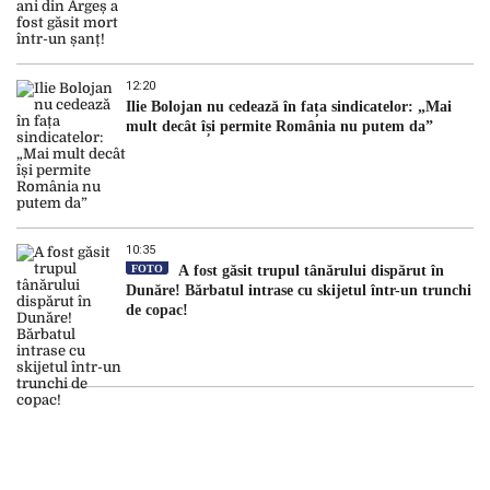
12:20
Ilie Bolojan nu cedează în fața sindicatelor: „Mai
mult decât își permite România nu putem da”
10:35
FOTO
A fost găsit trupul tânărului dispărut în
Dunăre! Bărbatul intrase cu skijetul într-un trunchi
de copac!