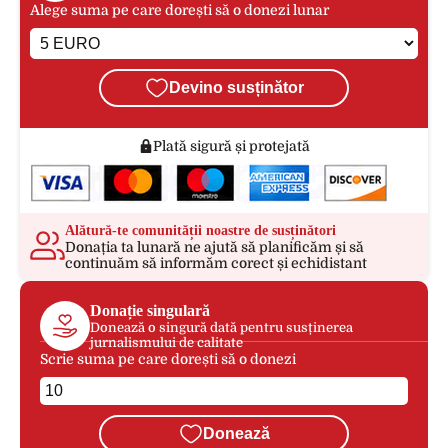
Alege suma pe care dorești să o donezi lunar
Devino susținător
Plată sigură și protejată
Alătură-te comunității noastre de susținători
Donația ta lunară ne ajută să planificăm și să
continuăm să informăm corect și echidistant
Donație singulară
Donează o singură dată pentru susținerea
jurnalismului de calitate
Scrie suma pe care dorești să o donezi
Donează