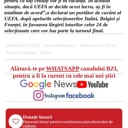
pentru că toți ceilalți vor fi în vacanță. În această
situație, dacă UEFA ar decide acest lucru, aș fi în
totalitate de acord”,a declarat un purtător de cuvânt al
UEFA, după apelurile selecționerilor Italiei, Belgiei și
Franței, în favoarea lărgirii loturilor celor 24 de
selecționate care vor lua parte la turneul final.
Infectări COVID-19
Jocurile Olimpice
Pandemia COVID-19
Stare De Urgenta
Tokyo
Alătură-te pe
WHATSAPP
canalului BZI,
pentru a fi la curent cu cele mai noi știri
Donație lunară
Donează lunar pentru susținerea jurnalismului de
calitate