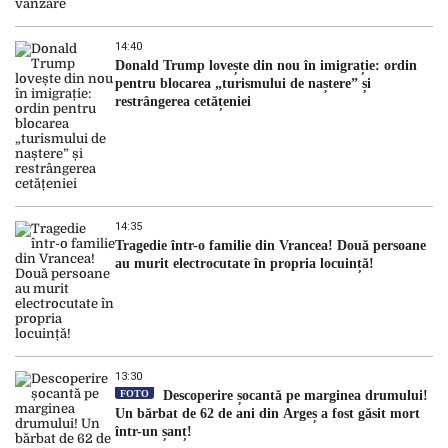
14:40
Donald Trump lovește din nou în imigrație: ordin
pentru blocarea „turismului de naștere” și
restrângerea cetățeniei
14:35
Tragedie într-o familie din Vrancea! Două persoane
au murit electrocutate în propria locuință!
13:30
FOTO
Descoperire șocantă pe marginea drumului!
Un bărbat de 62 de ani din Argeș a fost găsit mort
într-un șanț!