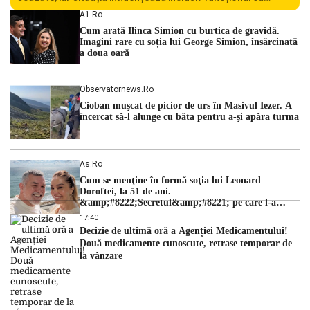
Centralei Nucleare de la Cernavodă. România se confruntă
A1.ro
cu una dintre cele mai dificile perioade din punct de vedere
Cum arată Ilinca Simion cu burtica de gravidă.
hidrologic din ultimii ani. Lipsa […]
Imagini rare cu soția lui George Simion, însărcinată
a doua oară
Observatornews.ro
Cioban muşcat de picior de urs în Masivul Iezer. A
încercat să-l alunge cu bâta pentru a-şi apăra turma
As.ro
Cum se menţine în formă soţia lui Leonard
Doroftei, la 51 de ani.
&amp;#8222;Secretul&amp;#8221; pe care l-a
dezvăluit
17:40
Decizie de ultimă oră a Agenției Medicamentului!
Două medicamente cunoscute, retrase temporar de
la vânzare