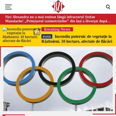
Nici Alexandra nu a mai rezistat lângă infractorul Ștefan
Manolache! „Prințișorul taximetriștilor” din Iași a divorţat după
doi ani de căsnicie
Breaking News
Incendiu puternic de vegetație la
FOTO
Războieni. 10 hectare, afectate de flăcări