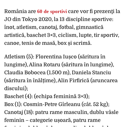
România are
60 de sportivi
care vor fi prezenţi la
JO din Tokyo 2020, la 13 discipline sportive:
înot, atletism, canotaj, fotbal, gimnastică
artistică, baschet 3×3, ciclism, lupte, tir sportiv,
canoe, tenis de masă, box și scrimă.
Atletism (5): Florentina Iușco (săritura în
lungime), Alina Rotaru (săritura în lungime),
Claudia Bobocea (1.500 m), Daniela Stanciu
(săritura în înălțime), Alin Firfirică (aruncarea
discului);
Baschet (4): (echipa feminină 3×3);
Box (1): Cosmin-Petre Gîrleanu (cât. 52 kg);
Canotaj (18): patru rame masculin, dublu vâsle
feminin – categorie ușoară, patru rame