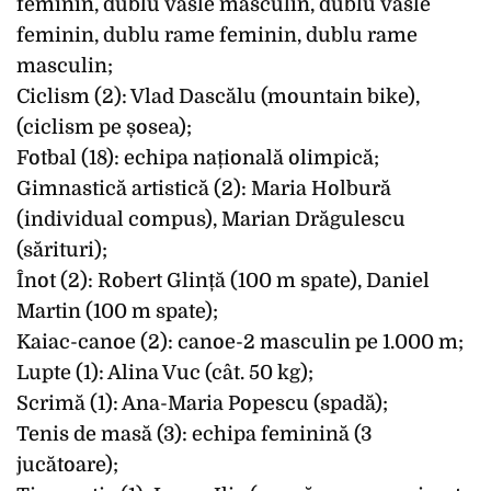
feminin, dublu vâsle masculin, dublu vâsle
feminin, dublu rame feminin, dublu rame
masculin;
Ciclism (2): Vlad Dascălu (mountain bike),
(ciclism pe șosea);
Fotbal (18): echipa națională olimpică;
Gimnastică artistică (2): Maria Holbură
(individual compus), Marian Drăgulescu
(sărituri);
Înot (2): Robert Glință (100 m spate), Daniel
Martin (100 m spate);
Kaiac-canoe (2): canoe-2 masculin pe 1.000 m;
Lupte (1): Alina Vuc (cât. 50 kg);
Scrimă (1): Ana-Maria Popescu (spadă);
Tenis de masă (3): echipa feminină (3
jucătoare);