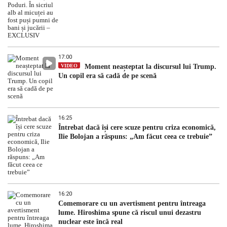
17:00
VIDEO
Moment neașteptat la discursul lui Trump.
Un copil era să cadă de pe scenă
16:25
Întrebat dacă își cere scuze pentru criza economică,
Ilie Bolojan a răspuns: „Am făcut ceea ce trebuie”
16:20
Comemorare cu un avertisment pentru întreaga
lume. Hiroshima spune că riscul unui dezastru
nuclear este încă real