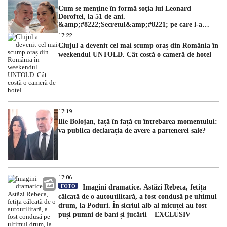
Cum se menţine în formă soţia lui Leonard
Doroftei, la 51 de ani.
&amp;#8222;Secretul&amp;#8221; pe care l-a
dezvăluit
17:22
Clujul a devenit cel mai scump oraș din România în
weekendul UNTOLD. Cât costă o cameră de hotel
17:19
Ilie Bolojan, față în față cu întrebarea momentului:
va publica declarația de avere a partenerei sale?
17:06
FOTO
Imagini dramatice. Astăzi Rebeca, fetița
călcată de o autoutilitară, a fost condusă pe ultimul
drum, la Poduri. În sicriul alb al micuței au fost
puși pumni de bani și jucării – EXCLUSIV