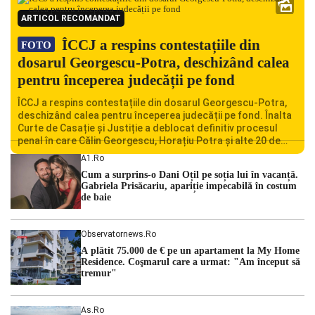
ARTICOL RECOMANDAT
ÎCCJ a respins contestațiile din
FOTO
dosarul Georgescu-Potra, deschizând calea
pentru începerea judecății pe fond
ÎCCJ a respins contestațiile din dosarul Georgescu-Potra,
deschizând calea pentru începerea judecății pe fond. Înalta
Curte de Casație și Justiție a deblocat definitiv procesul
penal în care Călin Georgescu, Horațiu Potra și alte 20 de
persoane sunt acuzați de acțiuni îndreptate împotriva
A1.ro
ordinii constituționale. În ședința din camera preliminară,
Cum a surprins-o Dani Oțil pe soția lui în vacanță.
judecătorii de la instanța supremă au […]
Gabriela Prisăcariu, apariție impecabilă în costum
de baie
Observatornews.ro
A plătit 75.000 de € pe un apartament la My Home
Residence. Coşmarul care a urmat: "Am început să
tremur"
As.ro