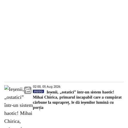
02:00, 05 Aug 2026
FOTO
Ieșenii, „ostatici” într-un sistem haotic!
Mihai Chirica, primarul incapabil care a cumpărat
cărbune la suprapreț, le dă ieșenilor lumină cu
porția