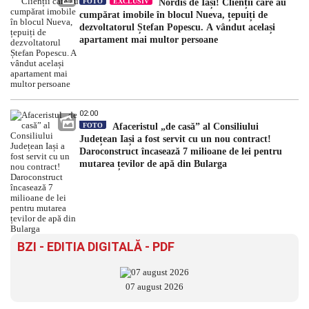
FOTO
EXCLUSIV
Nordis de Iași! Clienții care au
cumpărat imobile în blocul Nueva, țepuiți de
dezvoltatorul Ștefan Popescu. A vândut același
apartament mai multor persoane
02:00
FOTO
Afaceristul „de casă” al Consiliului
Județean Iași a fost servit cu un nou contract!
Daroconstruct încasează 7 milioane de lei pentru
mutarea țevilor de apă din Bularga
BZI - EDITIA DIGITALĂ - PDF
07 august 2026