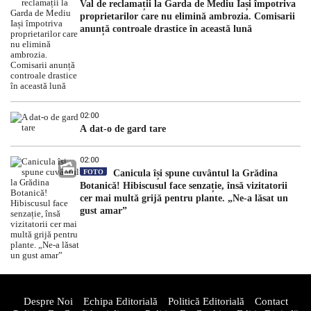
Val de reclamații la Garda de Mediu Iași împotriva
proprietarilor care nu elimină ambrozia. Comisarii
anunță controale drastice în această lună
02:00
A dat-o de gard tare
02:00
FOTO
Canicula își spune cuvântul la Grădina
Botanică! Hibiscusul face senzație, însă vizitatorii
cer mai multă grijă pentru plante. „Ne-a lăsat un
gust amar”
Despre Noi
Echipa Editorială
Politică Editorială
Contact