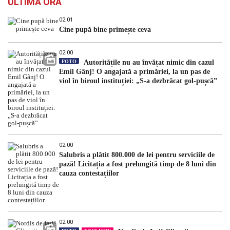
ULTIMA ORĂ
02:01
Cine pupă bine primește ceva
02:00
FOTO
Autoritățile nu au învățat nimic din cazul
Emil Gânj! O angajată a primăriei, la un pas de
viol în biroul instituției: „S-a dezbrăcat gol-pușcă”
02:00
Salubris a plătit 800.000 de lei pentru serviciile de
pază! Licitația a fost prelungită timp de 8 luni din
cauza contestațiilor
02:00