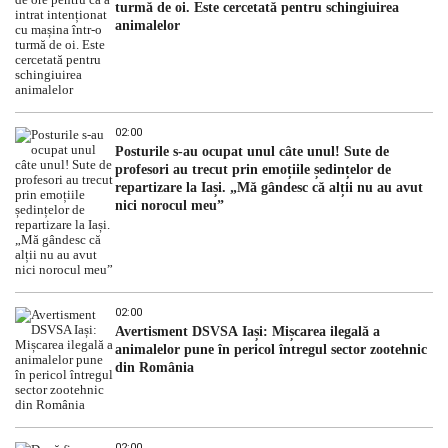
turmă de oi. Este cercetată pentru schingiuirea
animalelor
02:00
Posturile s-au ocupat unul câte unul! Sute de
profesori au trecut prin emoțiile ședințelor de
repartizare la Iași. „Mă gândesc că alții nu au avut
nici norocul meu”
02:00
Avertisment DSVSA Iași: Mișcarea ilegală a
animalelor pune în pericol întregul sector zootehnic
din România
02:00