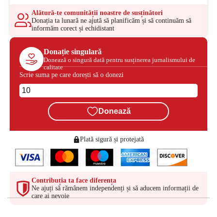
Alătură-te comunității noastre de susținători
Donația ta lunară ne ajută să planificăm și să continuăm să
informăm corect și echidistant
Donație singulară
Donează o singură dată pentru susținerea jurnalismului de
calitate
Scrie suma pe care dorești să o donezi
Donează
Plată sigură și protejată
Contribuția ta face diferența
Ne ajuți să rămânem independenți și să aducem informații de
care ai nevoie