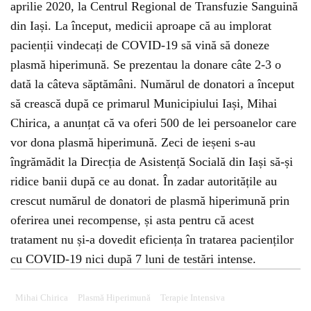
aprilie 2020, la Centrul Regional de Transfuzie Sanguină
din Iași. La început, medicii aproape că au implorat
pacienții vindecați de COVID-19 să vină să doneze
plasmă hiperimună. Se prezentau la donare câte 2-3 o
dată la câteva săptămâni. Numărul de donatori a început
să crească după ce primarul Municipiului Iași, Mihai
Chirica, a anunțat că va oferi 500 de lei persoanelor care
vor dona plasmă hiperimună. Zeci de ieșeni s-au
îngrămădit la Direcția de Asistență Socială din Iași să-și
ridice banii după ce au donat. În zadar autoritățile au
crescut numărul de donatori de plasmă hiperimună prin
oferirea unei recompense, și asta pentru că acest
tratament nu și-a dovedit eficiența în tratarea pacienților
cu COVID-19 nici după 7 luni de testări intense.
Mihai Chirica
Plasmă Hiperimună
Terapie Intensiva