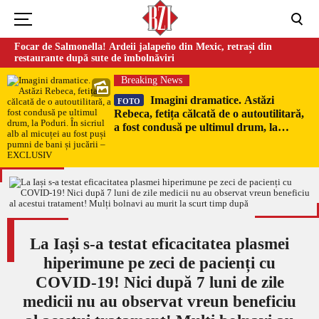
Focar de Salmonella! Ardeii jalapeño din Mexic, retrași din
restaurante după sute de îmbolnăviri
Breaking News
Imagini dramatice. Astăzi
FOTO
Rebeca, fetița călcată de o autoutilitară,
a fost condusă pe ultimul drum, la
Poduri. În sicriul alb al micuței au fost
puși pumni de bani și jucării –
EXCLUSIV
La Iași s-a testat eficacitatea plasmei
hiperimune pe zeci de pacienți cu
COVID-19! Nici după 7 luni de zile
medicii nu au observat vreun beneficiu