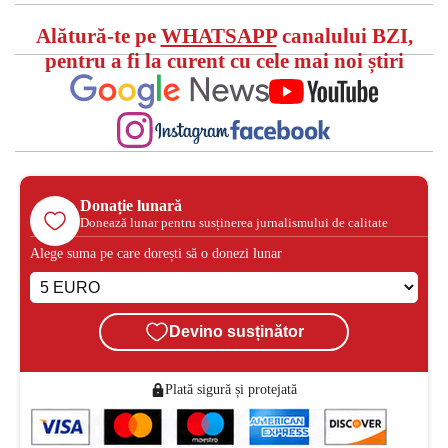
Alătură-te pe
WHATSAPP
canalului BZI,
pentru a fi la curent cu cele mai noi știri
Donație lunară
Donează lunar pentru susținerea jurnalismului de calitate
Alege suma pe care dorești să o donezi lunar
Devino susținător
Plată sigură și protejată