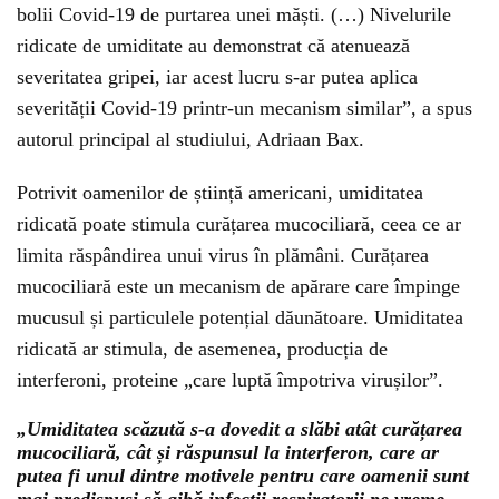
bolii Covid-19 de purtarea unei măști. (…) Nivelurile
ridicate de umiditate au demonstrat că atenuează
severitatea gripei, iar acest lucru s-ar putea aplica
severității Covid-19 printr-un mecanism similar”, a spus
autorul principal al studiului, Adriaan Bax.
Potrivit oamenilor de știință americani, umiditatea
ridicată poate stimula curățarea mucociliară, ceea ce ar
limita răspândirea unui virus în plămâni. Curățarea
mucociliară este un mecanism de apărare care împinge
mucusul și particulele potențial dăunătoare. Umiditatea
ridicată ar stimula, de asemenea, producția de
interferoni, proteine „care luptă împotriva virușilor”.
„Umiditatea scăzută s-a dovedit a slăbi atât curățarea
mucociliară, cât și răspunsul la interferon, care ar
putea fi unul dintre motivele pentru care oamenii sunt