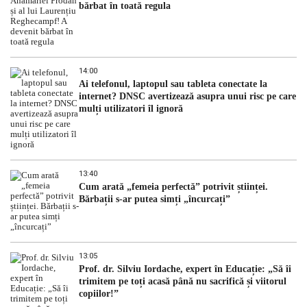
bărbat în toată regula
14:00
Ai telefonul, laptopul sau tableta conectate la
internet? DNSC avertizează asupra unui risc pe care
mulți utilizatori îl ignoră
13:40
Cum arată „femeia perfectă” potrivit științei.
Bărbații s-ar putea simți „încurcați”
13:05
Prof. dr. Silviu Iordache, expert în Educație: „Să îi
trimitem pe toți acasă până nu sacrifică și viitorul
copiilor!”