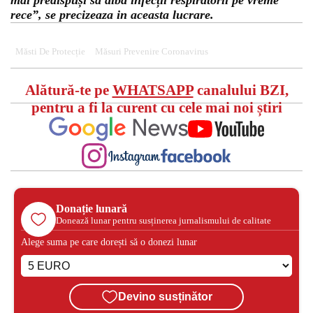
mai predispuși să aibă infecții respiratorii pe vreme
rece”, se precizeaza in aceasta lucrare.
Măsti De Protecție
Măsuri Prevenire Coronavirus
Alătură-te pe
WHATSAPP
canalului BZI,
pentru a fi la curent cu cele mai noi știri
Donație lunară
Donează lunar pentru susținerea jurnalismului de calitate
Alege suma pe care dorești să o donezi lunar
Devino susținător