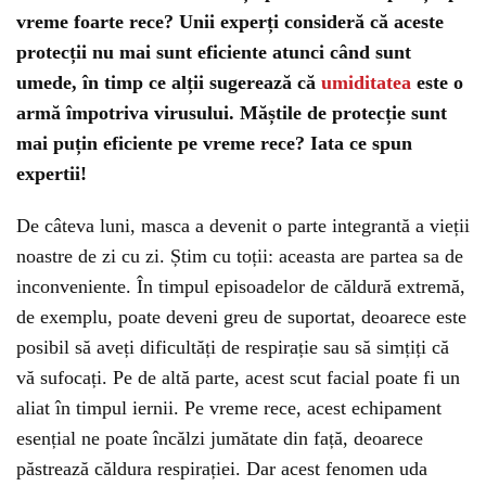
vreme foarte rece? Unii experți consideră că aceste
protecții nu mai sunt eficiente atunci când sunt
umede, în timp ce alții sugerează că
umiditatea
este o
armă împotriva virusului. Măștile de protecție sunt
mai puțin eficiente pe vreme rece? Iata ce spun
expertii!
De câteva luni, masca a devenit o parte integrantă a vieții
noastre de zi cu zi. Știm cu toții: aceasta are partea sa de
inconveniente. În timpul episoadelor de căldură extremă,
de exemplu, poate deveni greu de suportat, deoarece este
posibil să aveți dificultăți de respirație sau să simțiți că
vă sufocați. Pe de altă parte, acest scut facial poate fi un
aliat în timpul iernii. Pe vreme rece, acest echipament
esențial ne poate încălzi jumătate din față, deoarece
păstrează căldura respirației. Dar acest fenomen uda