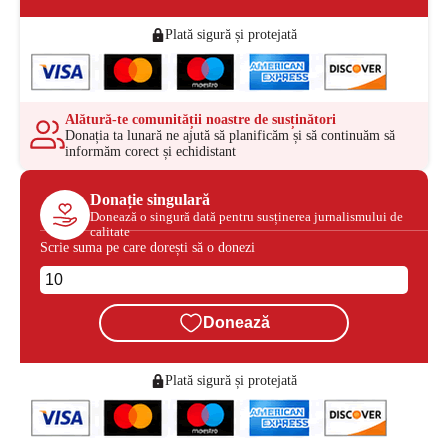
Plată sigură și protejată
Alătură-te comunității noastre de susținători
Donația ta lunară ne ajută să planificăm și să continuăm să
informăm corect și echidistant
Donație singulară
Donează o singură dată pentru susținerea jurnalismului de
calitate
Scrie suma pe care dorești să o donezi
Donează
Plată sigură și protejată