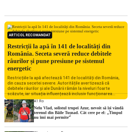
ARTICOL RECOMANDAT
Restricții la apă în 141 de localități din
România. Seceta severă reduce debitele
râurilor și pune presiune pe sistemul
energetic
Restricțiile la apă afectează 141 de localități din România,
din cauza secetei severe. Autoritățile avertizează că
debitele râurilor și ale Dunării rămân la niveluri foarte
scăzute, iar situația influențează inclusiv funcționarea
Centralei Nucleare de la Cernavodă. România se confruntă
A1.ro
cu una dintre cele mai dificile perioade din punct de vedere
Nelu Vlad, solistul trupei Azur, nevoit să își vândă
hidrologic din ultimii ani. Lipsa […]
terenul din Băile Tușnad. Cât cere pe el: „Timpul
nu îmi mai permite”