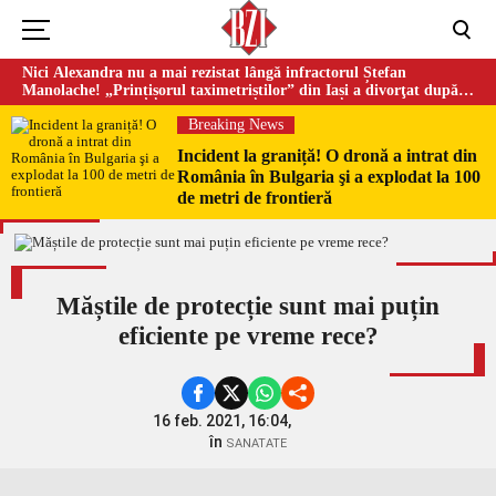
Nici Alexandra nu a mai rezistat lângă infractorul Ștefan
Manolache! „Prințișorul taximetriștilor” din Iași a divorţat după
doi ani de căsnicie
Breaking News
Incident la graniță! O dronă a intrat din
România în Bulgaria şi a explodat la 100
de metri de frontieră
Măștile de protecție sunt mai puțin
eficiente pe vreme rece?
16 feb. 2021, 16:04,
în
SANATATE