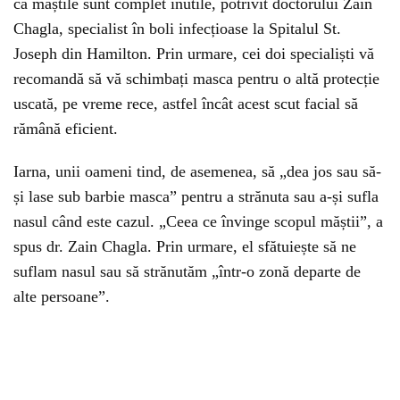
că măștile sunt complet inutile, potrivit doctorului Zain
Chagla, specialist în boli infecțioase la Spitalul St.
Joseph din Hamilton. Prin urmare, cei doi specialiști vă
recomandă să vă schimbați masca pentru o altă protecție
uscată, pe vreme rece, astfel încât acest scut facial să
rămână eficient.
Iarna, unii oameni tind, de asemenea, să „dea jos sau să-
și lase sub barbie masca” pentru a strănuta sau a-și sufla
nasul când este cazul. „Ceea ce învinge scopul măștii”, a
spus dr. Zain Chagla. Prin urmare, el sfătuiește să ne
suflam nasul sau să strănutăm „într-o zonă departe de
alte persoane”.