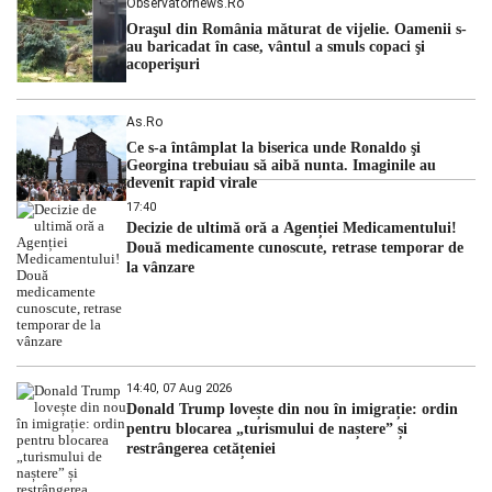
Observatornews.ro
Oraşul din România măturat de vijelie. Oamenii s-
au baricadat în case, vântul a smuls copaci şi
acoperişuri
As.ro
Ce s-a întâmplat la biserica unde Ronaldo şi
Georgina trebuiau să aibă nunta. Imaginile au
devenit rapid virale
17:40
Decizie de ultimă oră a Agenției Medicamentului!
Două medicamente cunoscute, retrase temporar de
la vânzare
14:40, 07 Aug 2026
Donald Trump lovește din nou în imigrație: ordin
pentru blocarea „turismului de naștere” și
restrângerea cetățeniei