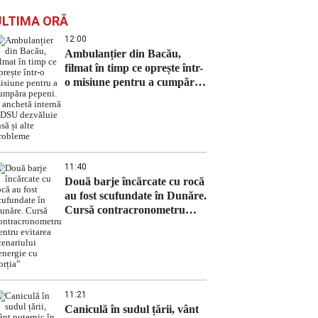
ULTIMA ORĂ
12:00
Ambulanțier din Bacău,
filmat în timp ce oprește într-
o misiune pentru a cumpăra
pepeni. O anchetă internă a
DSU dezvăluie însă și alte
probleme
11:40
Două barje încărcate cu rocă
au fost scufundate în Dunăre.
Cursă contracronometru
pentru evitarea scenariului
„energie cu porția”
11:21
Caniculă în sudul țării, vânt