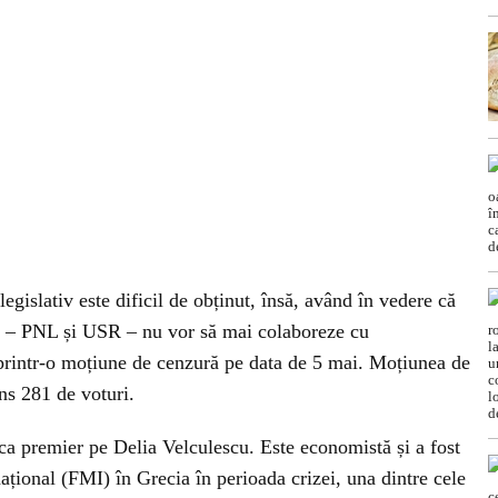
egislativ este dificil de obținut, însă, având în vedere că
ție – PNL și USR – nu vor să mai colaboreze cu
rintr-o moțiune de cenzură pe data de 5 mai. Moțiunea de
s 281 de voturi.
ca premier pe Delia Velculescu. Este economistă și a fost
țional (FMI) în Grecia în perioada crizei, una dintre cele