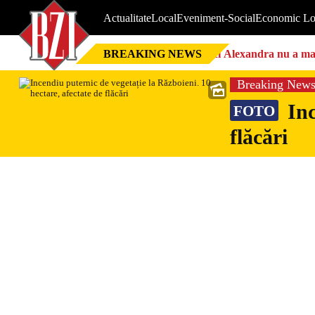
Actualitate
Local
Eveniment-Social
Economic Lo
BREAKING NEWS
Nici Alexandra nu a mai 
Breaking New
Inc
FOTO
flăcări