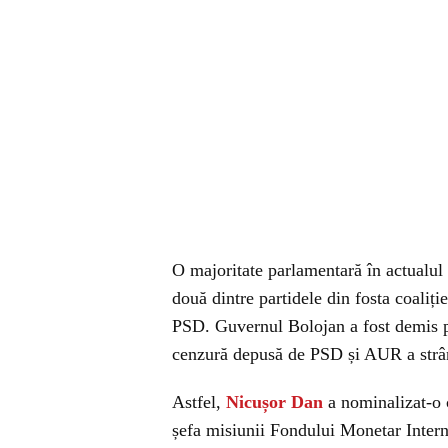
O majoritate parlamentară în actualul l
două dintre partidele din fosta coali
PSD. Guvernul Bolojan a fost demis p
cenzură depusă de PSD și AUR a strân
Astfel,
Nicușor Dan
a nominalizat-o 
șefa misiunii Fondului Monetar Interna