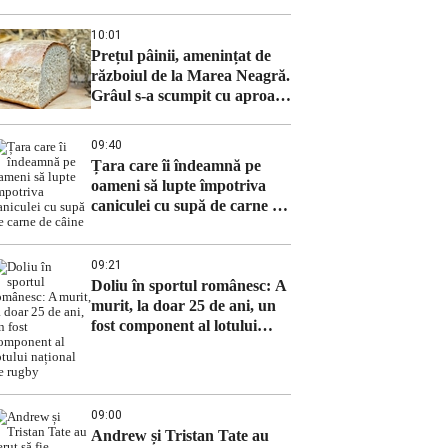
10:01
Prețul pâinii, amenințat de
războiul de la Marea Neagră.
Grâul s-a scumpit cu aproape
6%
09:40
Țara care îi îndeamnă pe
oameni să lupte împotriva
caniculei cu supă de carne de
câine
09:21
Doliu în sportul românesc: A
murit, la doar 25 de ani, un
fost component al lotului
național de rugby
09:00
Andrew și Tristan Tate au