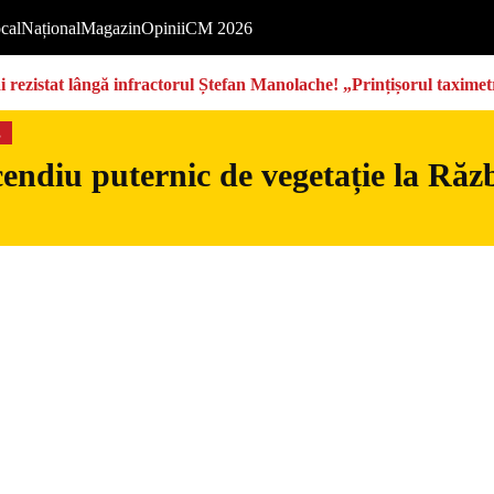
cal
Național
Magazin
Opinii
CM 2026
rezistat lângă infractorul Ștefan Manolache! „Prințișorul taximetri
s
endiu puternic de vegetație la Războ