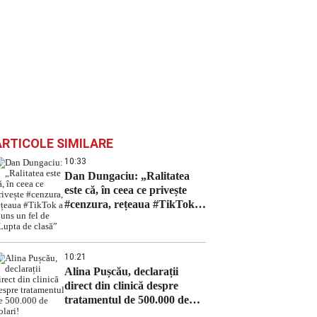
ARTICOLE SIMILARE
10:33
Dan Dungaciu: „Ralitatea
este că, în ceea ce privește
#cenzura, rețeaua #TikTok a
ajuns un fel de „Lupta de
clasă”
10:21
Alina Pușcău, declarații
direct din clinică despre
tratamentul de 500.000 de
dolari!