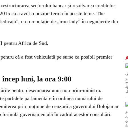
, restructurarea sectorului bancar și rezolvarea creditelor
2015 că a avut o poziție fermă în aceste teme. The
dedicată”, cu o reputație de „iron lady” în negocierile din
MI pentru Africa de Sud.
pentru că a fost vehiculată pe surse ca posibil premier
 încep luni, la ora 9:00
ltările pentru desemnarea unui nou prim-ministru.
ate partidele parlamentare în ordinea numărului de
emiterea prin moțiune de cenzură a guvernului Bolojan ar
o formulă guvernamentală în cadrul acestor consultări.