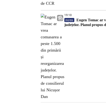
19:10
Eugen Tomac ar vre
FOTO
județelor. Planul propus d