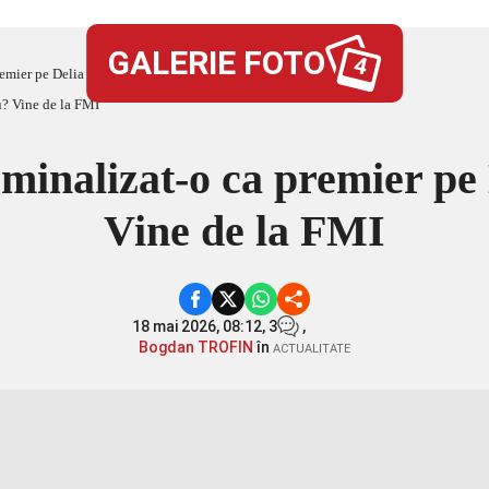
GALERIE FOTO
4
emier pe Delia Velculescu? Vine de la FMI
minalizat-o ca premier pe 
Vine de la FMI
18 mai 2026, 08:12,
3
,
Bogdan TROFIN
în
ACTUALITATE