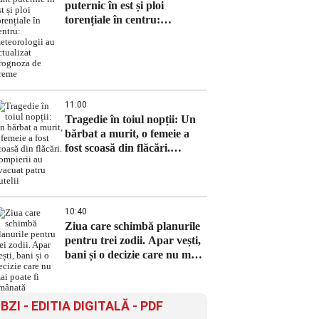
puternic în est și ploi
torențiale în centru:
meteorologii au actualizat
prognoza de vreme
11:00
Tragedie în toiul nopții: Un
bărbat a murit, o femeie a
fost scoasă din flăcări.
Pompierii au evacuat patru
butelii
10:40
Ziua care schimbă planurile
pentru trei zodii. Apar vești,
bani și o decizie care nu mai
poate fi amânată
BZI - EDITIA DIGITALĂ - PDF