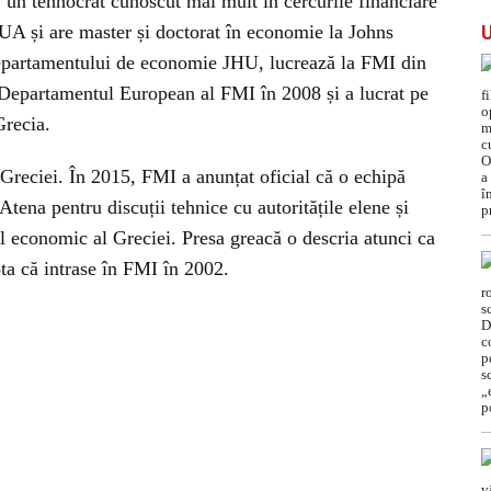
un tehnocrat cunoscut mai mult în cercurile financiare
SUA și are master și doctorat în economie la Johns
 departamentului de economie JHU, lucrează la FMI din
n Departamentul European al FMI în 2008 și a lucrat pe
Grecia.
Greciei. În 2015, FMI a anunțat oficial că o echipă
tena pentru discuții tehnice cu autoritățile elene și
l economic al Greciei. Presa greacă o descria atunci ca
ota că intrase în FMI în 2002.