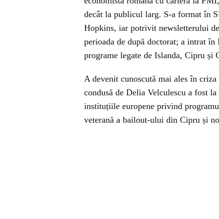
economistă română cu carieră la FMI, 
decât la publicul larg. S-a format în 
Hopkins, iar potrivit newsletterului
perioada de după doctorat; a intrat î
programe legate de Islanda, Cipru și 
A devenit cunoscută mai ales în criza 
condusă de Delia Velculescu a fost la A
instituțiile europene privind programu
veterană a bailout-ului din Cipru și n