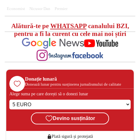
Economist
Nicusor Dan
Premier
Alătură-te pe
WHATSAPP
canalului BZI,
pentru a fi la curent cu cele mai noi știri
Donație lunară
Donează lunar pentru susținerea jurnalismului de calitate
Alege suma pe care dorești să o donezi lunar
Devino susținător
Plată sigură și protejată