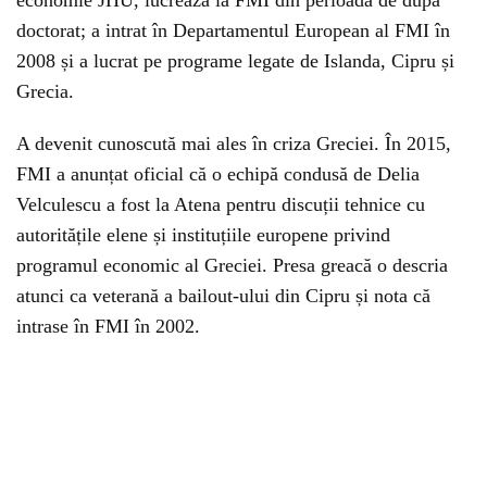
economie JHU, lucrează la FMI din perioada de după
doctorat; a intrat în Departamentul European al FMI în
2008 și a lucrat pe programe legate de Islanda, Cipru și
Grecia.
A devenit cunoscută mai ales în criza Greciei. În 2015,
FMI a anunțat oficial că o echipă condusă de Delia
Velculescu a fost la Atena pentru discuții tehnice cu
autoritățile elene și instituțiile europene privind
programul economic al Greciei. Presa greacă o descria
atunci ca veterană a bailout-ului din Cipru și nota că
intrase în FMI în 2002.