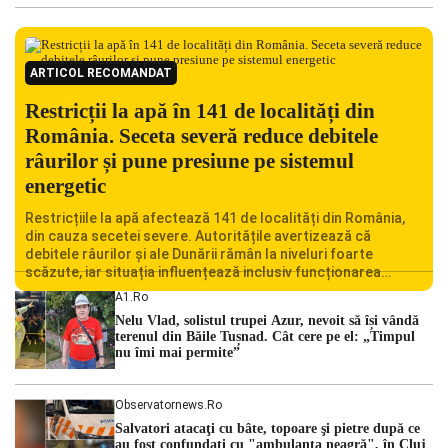
ARTICOL RECOMANDAT
Restricții la apă în 141 de localități din
România. Seceta severă reduce debitele
râurilor și pune presiune pe sistemul
energetic
Restricțiile la apă afectează 141 de localități din România,
din cauza secetei severe. Autoritățile avertizează că
debitele râurilor și ale Dunării rămân la niveluri foarte
scăzute, iar situația influențează inclusiv funcționarea
Centralei Nucleare de la Cernavodă. România se confruntă
A1.ro
cu una dintre cele mai dificile perioade din punct de vedere
Nelu Vlad, solistul trupei Azur, nevoit să își vândă
hidrologic din ultimii ani. Lipsa […]
terenul din Băile Tușnad. Cât cere pe el: „Timpul
nu îmi mai permite”
Observatornews.ro
Salvatori atacaţi cu bâte, topoare şi pietre după ce
au fost confundaţi cu "ambulanţa neagră", în Cluj