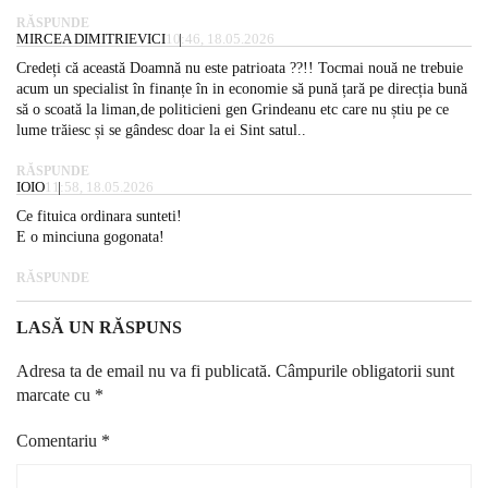
RĂSPUNDE
MIRCEA DIMITRIEVICI
10:46, 18.05.2026
Credeți că această Doamnă nu este patrioata ??!! Tocmai nouă ne trebuie
acum un specialist în finanțe în in economie să pună țară pe direcția bună
să o scoată la liman,de politicieni gen Grindeanu etc care nu știu pe ce
lume trăiesc și se gândesc doar la ei Sint satul..
RĂSPUNDE
IOIO
11:58, 18.05.2026
Ce fituica ordinara sunteti!
E o minciuna gogonata!
RĂSPUNDE
LASĂ UN RĂSPUNS
Adresa ta de email nu va fi publicată.
Câmpurile obligatorii sunt
marcate cu
*
Comentariu
*