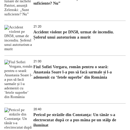
suficiente? Nu”
21:20
Accident violent pe DN58, urmat de incendiu.
Șoferul unui autoturism a murit
21:00
Fiul Sofiei Vergara, român pentru o seară:
Anastasia Soare l-a pus să facă sarmale și l-a
ademenit cu ‘fetele superbe’ din România
20:40
Pericol pe străzile din Constanţa: Un tânăr s-a
electrocutat după ce a pus mâna pe un stâlp de
iluminat