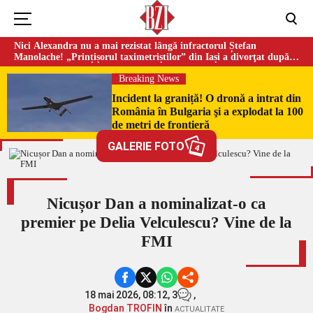
Nici Alexandra nu a mai rezistat lângă infractorul Ștefan
Manolache! „Prințișorul taximetriștilor” din Iași a divorţat după
doi ani de căsnicie
Breaking News
Incident la graniță! O dronă a intrat din
România în Bulgaria şi a explodat la 100
de metri de frontieră
GALERIE FOTO
4
Nicușor Dan a nominalizat-o ca
premier pe Delia Velculescu? Vine de la
FMI
18 mai 2026, 08:12,
3
,
Bogdan TROFIN
în
ACTUALITATE