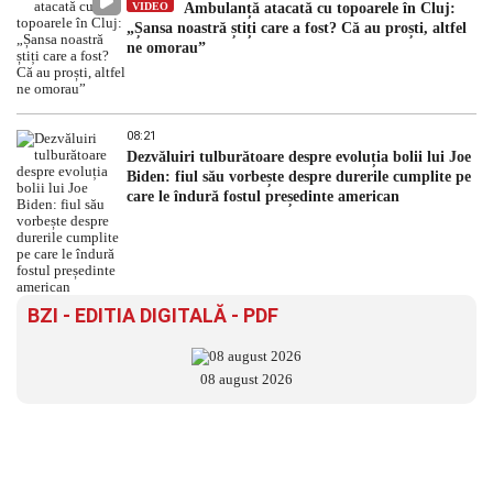
VIDEO
Ambulanță atacată cu topoarele în Cluj:
„Șansa noastră știți care a fost? Că au proști, altfel
ne omorau”
08:21
Dezvăluiri tulburătoare despre evoluția bolii lui Joe
Biden: fiul său vorbește despre durerile cumplite pe
care le îndură fostul președinte american
BZI - EDITIA DIGITALĂ - PDF
08 august 2026