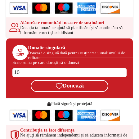
Alătură-te comunității noastre de susținători
Donația ta lunară ne ajută să planificăm și să continuăm să
informăm corect și echidistant
Donație singulară
Donează o singură dată pentru susținerea jurnalismului de
calitate
Scrie suma pe care dorești să o donezi
Donează
Plată sigură și protejată
Contribuția ta face diferența
Ne ajuți să rămânem independenți și să aducem informații de