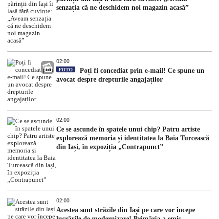
senzația că ne deschidem noi magazin acasă”
02:00
FOTO
Poți fi concediat prin e-mail! Ce spune un
avocat despre drepturile angajaților
02:00
Ce se ascunde în spatele unui chip? Patru artiste
explorează memoria și identitatea la Baia Turcească
din Iași, în expoziția „Contrapunct”
02:00
Acestea sunt străzile din Iași pe care vor începe
lucrările de modernizare! Primăria a emis