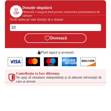
Donație singulară
Donează o singură dată pentru susținerea jurnalismului de
calitate
Scrie suma pe care dorești să o donezi
Donează
Plată sigură și protejată
Contribuția ta face diferența
Ne ajuți să rămânem independenți și să aducem informații de
care ai nevoie