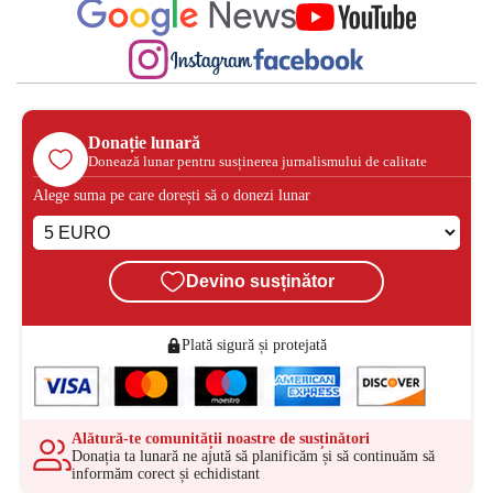
Donație lunară
Donează lunar pentru susținerea jurnalismului de calitate
Alege suma pe care dorești să o donezi lunar
Devino susținător
Plată sigură și protejată
Alătură-te comunității noastre de susținători
Donația ta lunară ne ajută să planificăm și să continuăm să
informăm corect și echidistant