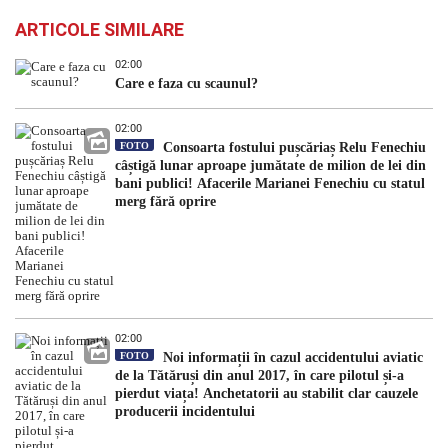
ARTICOLE SIMILARE
02:00
Care e faza cu scaunul?
02:00
FOTO
Consoarta fostului pușcăriaș Relu Fenechiu
câștigă lunar aproape jumătate de milion de lei din
bani publici! Afacerile Marianei Fenechiu cu statul
merg fără oprire
02:00
FOTO
Noi informații în cazul accidentului aviatic
de la Tătăruși din anul 2017, în care pilotul și-a
pierdut viața! Anchetatorii au stabilit clar cauzele
producerii incidentului