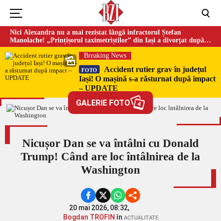
Nici Alexandra nu a mai rezistat lângă infractorul Ștefan
Manolache! „Prințișorul taximetriștilor” din Iași a divorţat după
doi ani de căsnicie
Breaking News
Accident rutier grav în județul
FOTO
Iași! O mașină s-a răsturnat după impact
– UPDATE
GALERIE FOTO
4
Nicușor Dan se va întâlni cu Donald
Trump! Când are loc întâlnirea de la
Washington
20 mai 2026, 08:32,
Bogdan TROFIN
în
ACTUALITATE