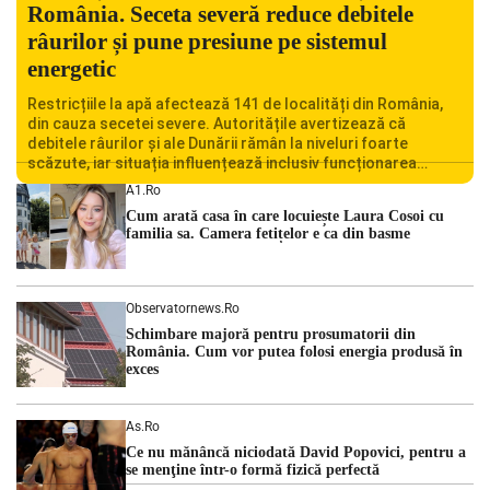
România. Seceta severă reduce debitele
râurilor și pune presiune pe sistemul
energetic
Restricțiile la apă afectează 141 de localități din România,
din cauza secetei severe. Autoritățile avertizează că
debitele râurilor și ale Dunării rămân la niveluri foarte
scăzute, iar situația influențează inclusiv funcționarea
Centralei Nucleare de la Cernavodă. România se confruntă
A1.ro
cu una dintre cele mai dificile perioade din punct de vedere
Cum arată casa în care locuiește Laura Cosoi cu
hidrologic din ultimii ani. Lipsa […]
familia sa. Camera fetițelor e ca din basme
Observatornews.ro
Schimbare majoră pentru prosumatorii din
România. Cum vor putea folosi energia produsă în
exces
As.ro
Ce nu mănâncă niciodată David Popovici, pentru a
se menţine într-o formă fizică perfectă