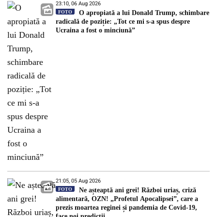
23:10, 06 Aug 2026
FOTO
O apropiată a lui Donald Trump, schimbare
radicală de poziție: „Tot ce mi s-a spus despre
Ucraina a fost o minciună”
21:05, 05 Aug 2026
FOTO
Ne așteaptă ani grei! Război uriaș, criză
alimentară, OZN! „Profetul Apocalipsei”, care a
prezis moartea reginei și pandemia de Covid-19,
face noi predicții