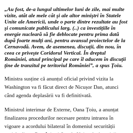
„Au fost, de-a lungul ultimelor luni de zile, mai multe
vizite, atât ale mele cât şi ale altor miniştri în Statele
Unite ale Americii, unde o parte dintre rezultate au fost
şi comunicate publicului larg, (..) ca investiţiile în
energie nucleară să fie deblocate pentru prima dată
după foarte mulţi ani, pentru avansul proiectelor de la
Cernavodă. Avem, de asemenea, discuţii, din nou, în
ceea ce priveşte Coridorul Vertical. În dreptul
României, atuul principal pe care îl aducem în discuţii
ţine de tranzitul pe teritoriul României”, a spus Ţoiu.
Ministra susține că anunțul oficial privind vizita la
Washington va fi făcut direct de Nicușor Dan, atunci
când agenda deplasării va fi definitivată.
Ministrul interimar de Externe, Oana Țoiu, a anunțat
finalizarea procedurilor necesare pentru intrarea în
vigoare a acordului bilateral în domeniul securității