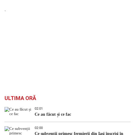
`
ULTIMA ORĂ
02:01
Ce au făcut și ce fac
02:00
Ce subvenții primesc fermierii din Iași înscriși în