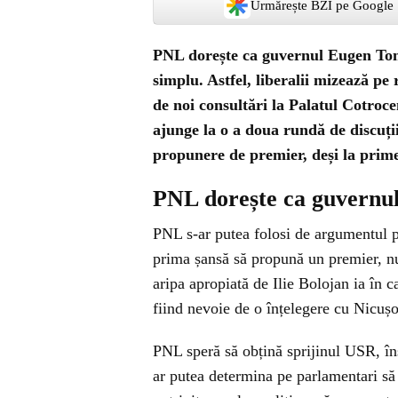
Urmărește BZI pe Google
PNL dorește ca guvernul Eugen Tomac
simplu. Astfel, liberalii mizează pe
de noi consultări la Palatul Cotrocen
ajunge la o a doua rundă de discuți
propunere de premier, deși la prim
PNL dorește ca guvernul
PNL s-ar putea folosi de argumentul po
prima șansă să propună un premier, nu
aripa apropiată de Ilie Bolojan ia în c
fiind nevoie de o înțelegere cu Nicuș
PNL speră să obțină sprijinul USR, îns
ar putea determina pe parlamentari să