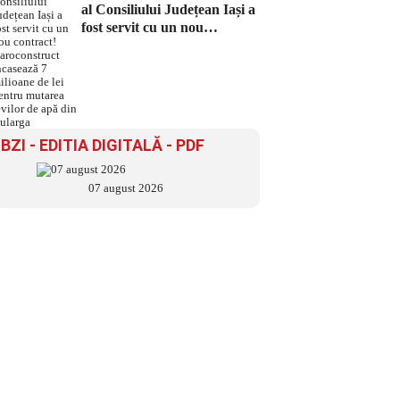
al Consiliului Județean Iași a
fost servit cu un nou
contract! Daroconstruct
încasează 7 milioane de lei
pentru mutarea țevilor de
apă din Bularga
BZI - EDITIA DIGITALĂ - PDF
07 august 2026