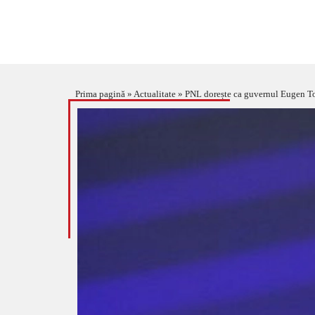
Prima pagină
»
Actualitate
»
PNL dorește ca guvernul Eugen Toma