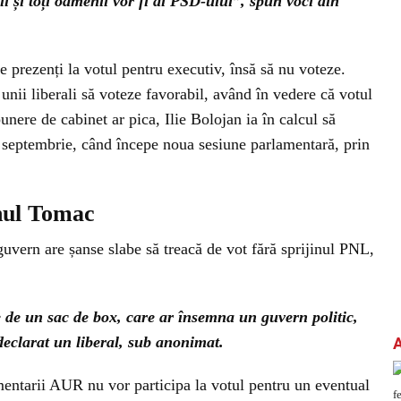
i și toți oamenii vor fi ai PSD-ului”, spun voci din
e prezenți la votul pentru executiv, însă să nu voteze.
 unii liberali să voteze favorabil, având în vedere că votul
punere de cabinet ar pica, Ilie Bolojan ia în calcul să
septembrie, când începe noua sesiune parlamentară, prin
nul Tomac
 guvern are șanse slabe să treacă de vot fără sprijinul PNL,
 de un sac de box, care ar însemna un guvern politic,
declarat un liberal, sub anonimat.
entarii AUR nu vor participa la votul pentru un eventual