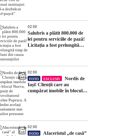
biroul instituției: „S-a
dezbrăcat gol-pușcă”
02:00
Salubris a plătit 800.000 de
lei pentru serviciile de pază!
Licitația a fost prelungită
timp de 8 luni din cauza
contestațiilor
02:00
Nordis de
FOTO
EXCLUSIV
Iași! Clienții care au
cumpărat imobile în blocul
Nueva, țepuiți de
dezvoltatorul Ștefan Popescu.
A vândut același apartament
mai multor persoane
02:00
Afaceristul „de casă”
FOTO