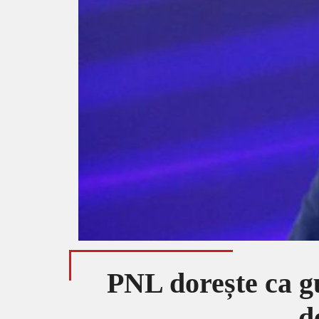
PNL dorește ca gu
d