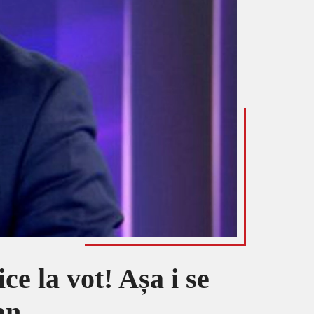
e la vot! Așa i se
an