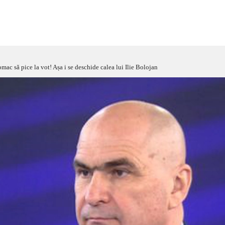
c să pice la vot! Așa i se deschide calea lui Ilie Bolojan