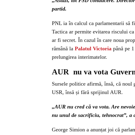
„Astăzi, tot PSD conducere. Directori
partid.
PNL ia în calcul ca parlamentarii să fi
Tactica ar permite evitarea riscului ca
ar fi secret. În cazul în care noua pro
rămână la
Palatul Victoria
până pe 1 
prelungirea interimatelor.
AUR nu va vota Guver
Sursele politice afirmă, însă, că noul
USR, însă și fără sprijinul AUR.
„AUR nu cred că va vota. Are nevoie
nu unul de sacrificiu, tehnocrat”, a 
George Simion a anunțat joi că parlam