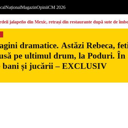
cal
Național
Magazin
Opinii
CM 2026
deii jalapeño din Mexic, retrași din restaurante după sute de îmbo
s
gini dramatice. Astăzi Rebeca, fetiț
usă pe ultimul drum, la Poduri. În s
 bani și jucării – EXCLUSIV