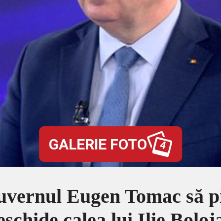
GALERIE FOTO
4
vernul Eugen Tomac să pic
eschide calea lui Ilie Boloj