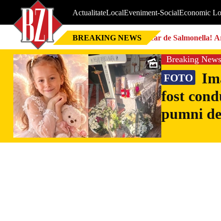
Actualitate
Local
Eveniment-Social
Economic Lo
BREAKING NEWS
Focar de Salmonella! Ar
Breaking New
Ima
FOTO
fost cond
pumni de