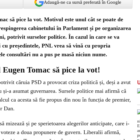
Adaugă-ne ca sursă preferată în Google
 să pice la vot. Motivul este unul cât se poate de
 respingerea cabinetului în Parlament și pe organizarea
i, potrivit surselor politice. În cazul în care se va
i cu președintele, PNL vrea să vină cu propria
ele consultări nu a pus pe masă niciun nume.
 Eugen Tomac să pice la vot!
trivit căruia PSD a provocat criza politică și, deși a avut
 și-a asumat guvernarea. Sursele politice mai afirmă că
alcul ca acesta să fie propus din nou în funcția de premier,
or Dan.
ă mizează și pe sperietoarea alegerilor anticipate, care i-
 voteze a doua propunere de guvern. Liberalii afirmă,