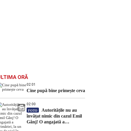
ULTIMA ORĂ
02:01
Cine pupă bine primește ceva
02:00
Autoritățile nu au
FOTO
învățat nimic din cazul Emil
Gânj! O angajată a
primăriei, la un pas de viol în