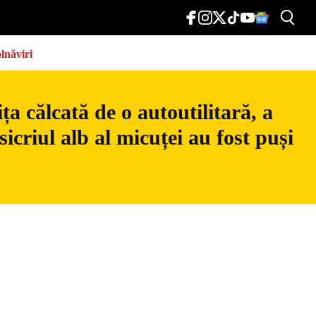
lnăviri
a călcată de o autoutilitară, a
icriul alb al micuței au fost puși