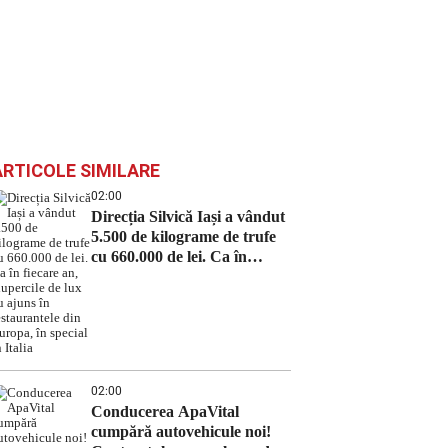
ARTICOLE SIMILARE
02:00
Direcția Silvică Iași a vândut
5.500 de kilograme de trufe
cu 660.000 de lei. Ca în
fiecare an, ciupercile de lux
au ajuns în restaurantele din
Europa, în special în Italia
02:00
Conducerea ApaVital
cumpără autovehicule noi!