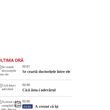
ULTIMA ORĂ
02:01
Se ceartă doctorițele între ele
02:00
Cică ăsta-i adevărul
02:00
A crezut că își
FOTO