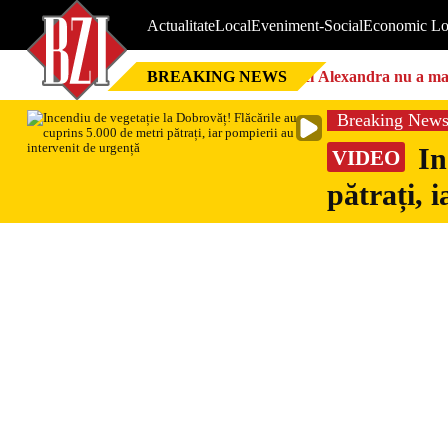
Actualitate
Local
Eveniment-Social
Economic Lo
BREAKING NEWS
Nici Alexandra nu a mai 
Breaking New
In
VIDEO
pătrați, 