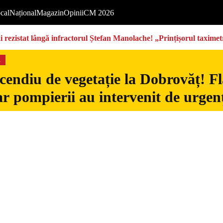
cal
Național
Magazin
Opinii
CM 2026
rezistat lângă infractorul Ștefan Manolache! „Prințișorul taximetri
s
cendiu de vegetație la Dobrovăț! Fl
iar pompierii au intervenit de urgen