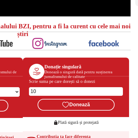
alului BZI, pentru a fi la curent cu cele mai noi
știri
Donație singulară
ismului de
Donează o singură dată pentru susținerea
jurnalismului de calitate
Scrie suma pe care dorești să o donezi
Donează
Plată sigură și protejată
Contribuția ta face diferența
ținători