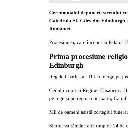
Ceremonialul depunerii sicriului cu 
Catedrala Sf. Giles din Edinburgh a 
României.
Procesiunea, care început la Palatul 
Prima procesiune religioa
Edinburgh
Regele Charles al III-lea merge pe jos
Ceilalți copii ai Reginei Elisabeta a I
pe rege și pe regina consoartă, Cami
Mii de oameni asistă cortegiul funerar
Sicriul va rămâne aici timp de 24 de 