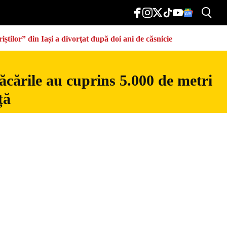
știlor” din Iași a divorţat după doi ani de căsnicie
ăcările au cuprins 5.000 de metri
ță