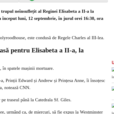
trupul neînsuflețit al Reginei Elisabeta a II-a la
început luni, 12 septembrie, în jurul orei 16:30, ora
Holyroodhouse, este condusă de Regele Charles al III-lea.
să pentru Elisabeta a II-a, la
, în spatele mașinii mortuare.
I-a, Prinții Edward și Andrew și Prințesa Anne, îi însoțesc
lla, notează CNN.
 pe traseul până la Catedrala Sf. Giles.
ore, urmând ca, de miercuri, să fie expus la Westminster