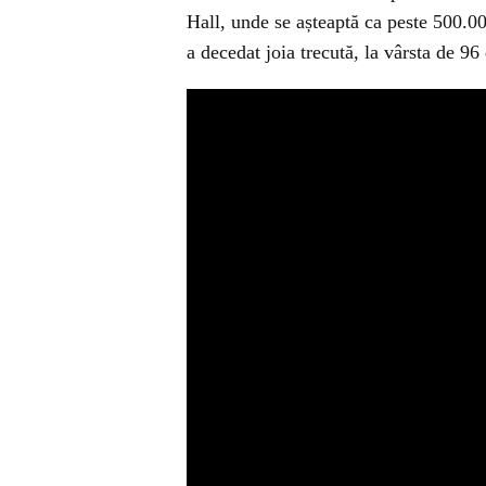
Hall, unde se așteaptă ca peste 500.0
a decedat joia trecută, la vârsta de 96 