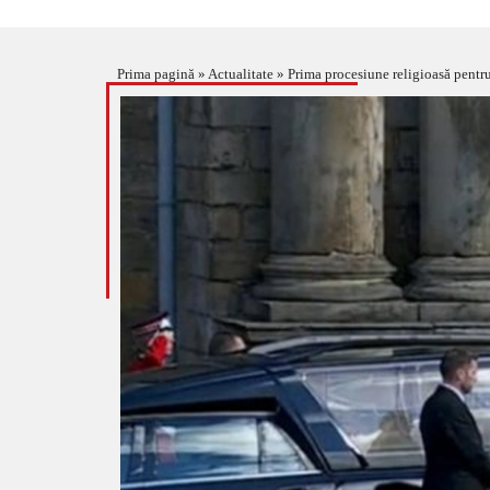
Prima pagină
»
Actualitate
»
Prima procesiune religioasă pentr