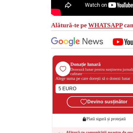
Alătură-te pe
WHATSAPP
can
Donație lunară
Donează lunar pentru susținerea jurnal
calitate
Alege suma pe care dorești să o donezi lunar
Devino susținător
Plată sigură și protejată
Alătură-te comunității noastre de sus