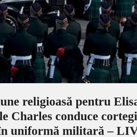
ne religioasă pentru Elisa
e Charles conduce cortegiu
în uniformă militară – 