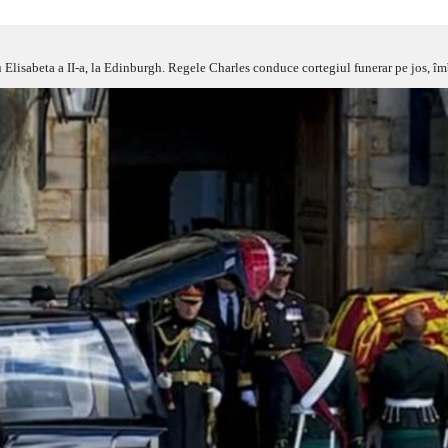
u Elisabeta a II-a, la Edinburgh. Regele Charles conduce cortegiul funerar pe jos, 