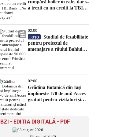
cumpără boiler în rate, dar s-
a trezit cu un credit la TBI
Bank! „Nu pot dormi
noaptea”
02:00
Studiul de fezabilitate
FOTO
pentru proiectul de
amenajare a râului Bahlui
depășește 50.000 de euro!
Primăria a semnat contractul
02:00
Grădina Botanică din Iași
împlinește 170 de ani! Acces
gratuit pentru vizitatori și
mărci poștale dedicate
evenimentului
BZI - EDITIA DIGITALĂ - PDF
08 august 2026