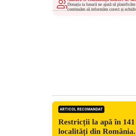
Donația ta lunară ne ajută să planificăm 
continuăm să informăm corect și echidis
ARTICOL RECOMANDAT
Restricții la apă în 141
localități din România.