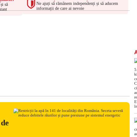
Ne ajuți să rămânem independenți și să aducem
și să
informații de care ai nevoie
tant
 de