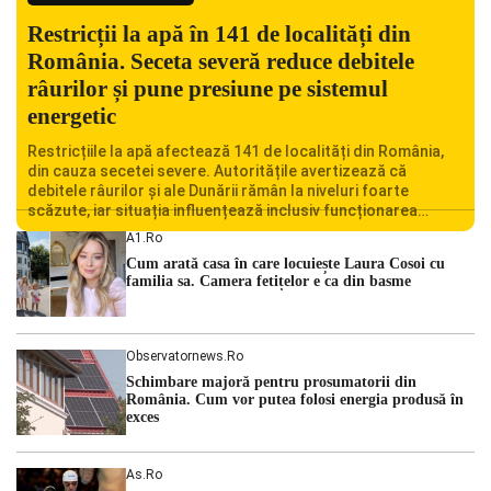
Restricții la apă în 141 de localități din
România. Seceta severă reduce debitele
râurilor și pune presiune pe sistemul
energetic
Restricțiile la apă afectează 141 de localități din România,
din cauza secetei severe. Autoritățile avertizează că
debitele râurilor și ale Dunării rămân la niveluri foarte
scăzute, iar situația influențează inclusiv funcționarea
Centralei Nucleare de la Cernavodă. România se confruntă
A1.ro
cu una dintre cele mai dificile perioade din punct de vedere
Cum arată casa în care locuiește Laura Cosoi cu
hidrologic din ultimii ani. Lipsa […]
familia sa. Camera fetițelor e ca din basme
Observatornews.ro
Schimbare majoră pentru prosumatorii din
România. Cum vor putea folosi energia produsă în
exces
As.ro