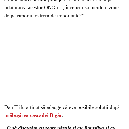
înlăturarea acestor ONG-uri, începem să pierdem zone
de patrimoniu extrem de importante?”.
Dan Trifu a ţinut să adauge câteva posibile soluții după
prăbușirea cascadei Bigăr
.
„O să discutăm cu toate părțile și cu Romsilva și cu