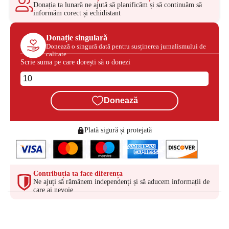
Donația ta lunară ne ajută să planificăm și să continuăm să
informăm corect și echidistant
Donație singulară
Donează o singură dată pentru susținerea jurnalismului de
calitate
Scrie suma pe care dorești să o donezi
Donează
Plată sigură și protejată
Contribuția ta face diferența
Ne ajuți să rămânem independenți și să aducem informații de
care ai nevoie