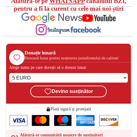
Alătură-te pe
WHATSAPP
canalului BZI,
pentru a fi la curent cu cele mai noi știri
Donație lunară
Donează lunar pentru susținerea jurnalismului de calitate
Alege suma pe care dorești să o donezi lunar
Devino susținător
Plată sigură și protejată
Alătură-te comunității noastre de susținători