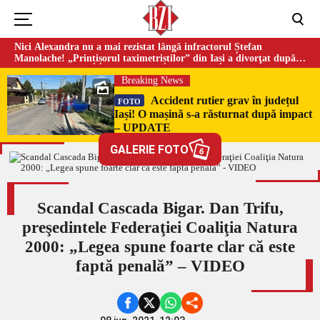
Nici Alexandra nu a mai rezistat lângă infractorul Ștefan
Manolache! „Prințișorul taximetriștilor” din Iași a divorţat după
doi ani de căsnicie
Breaking News
Accident rutier grav în județul
FOTO
Iași! O mașină s-a răsturnat după impact
– UPDATE
GALERIE FOTO
6
Scandal Cascada Bigar. Dan Trifu,
preşedintele Federaţiei Coaliţia Natura
2000: „Legea spune foarte clar că este
faptă penală” – VIDEO