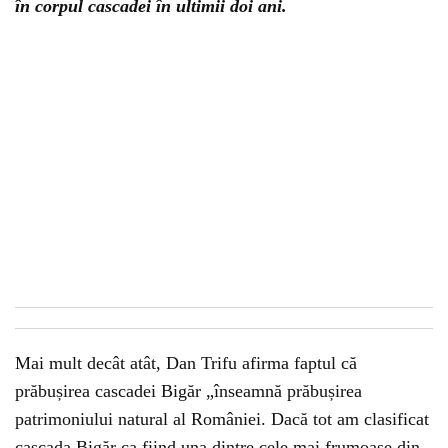
în corpul cascadei în ultimii doi ani.
Mai mult decât atât, Dan Trifu afirma faptul că
prăbușirea cascadei Bigăr „înseamnă prăbușirea
patrimoniului natural al României. Dacă tot am clasificat
cascada Bigăr ca fiind una dintre cele mai frumoase din