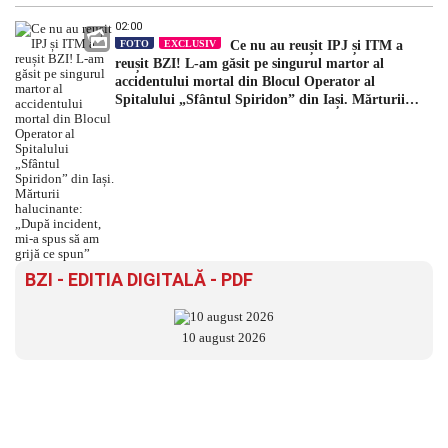
02:00
FOTO
EXCLUSIV
Ce nu au reușit IPJ și ITM a
reușit BZI! L-am găsit pe singurul martor al
accidentului mortal din Blocul Operator al
Spitalului „Sfântul Spiridon” din Iași. Mărturii
halucinante: „După incident, mi-a spus să am grijă
ce spun”
BZI - EDITIA DIGITALĂ - PDF
10 august 2026