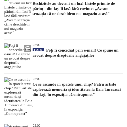
Rechizitele au devenit un lux! Listele primite de
părinții din Iași îi lasă fără cuvinte: „Aveam
senzația că ne deschidem noi magazin acasă”
02:00
FOTO
Poți fi concediat prin e-mail! Ce spune un
avocat despre drepturile angajaților
02:00
Ce se ascunde în spatele unui chip? Patru artiste
explorează memoria și identitatea la Baia Turcească
din Iași, în expoziția „Contrapunct”
02:00