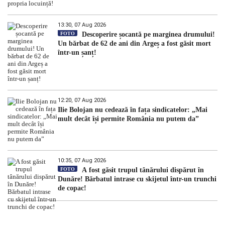
13:30, 07 Aug 2026
FOTO
Descoperire șocantă pe marginea drumului!
Un bărbat de 62 de ani din Argeș a fost găsit mort
într-un șanț!
12:20, 07 Aug 2026
Ilie Bolojan nu cedează în fața sindicatelor: „Mai
mult decât își permite România nu putem da”
10:35, 07 Aug 2026
FOTO
A fost găsit trupul tânărului dispărut în
Dunăre! Bărbatul intrase cu skijetul într-un trunchi
de copac!