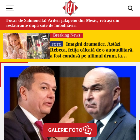
Focar de Salmonella! Ardeii jalapeño din Mexic, retrași din
restaurante după sute de îmbolnăviri
Breaking News
Imagini dramatice. Astăzi
FOTO
Rebeca, fetița călcată de o autoutilitară,
a fost condusă pe ultimul drum, la
Poduri. În sicriul alb al micuței au fost
puși pumni de bani și jucării –
EXCLUSIV
GALERIE FOTO
4