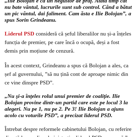
„Ilie Bolojan e ca un negustor de praf. Atâta timp cât
nu bate vântul, lucrurile sunt sub control. Când a bătut
un pic vântul, dai faliment. Cam ăsta e Ilie Bolojan”, a
spus Sorin Grindeanu.
Liderul PSD
consideră că șeful liberalilor nu și-a înțeles
funcția de premier, pe care încă o ocupă, deși a fost
demis prin moțiune de cenzură.
În acest context, Grindeanu a spus că Bolojan a ales, ca
șef al guvernului, ”să nu țină cont de aproape nimic din
ce vine dinspre PSD”.
„Nu şi-a înţeles rolul unui premier de coaliţie. Ilie
Bolojan provine dintr-un partid care este pe locul 3 la
alegeri. Nu pe 1, nu pe 2. Pe 3! Ilie Bolojan a ajuns
acolo cu voturile PSD”, a precizat liderul PSD.
Întrebat despre reformele cabinetului Bolojan, cu referire