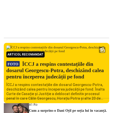
ARTICOL RECOMANDAT
ÎCCJ a respins contestațiile din
FOTO
dosarul Georgescu-Potra, deschizând calea
pentru începerea judecății pe fond
ÎCCJ a respins contestațiile din dosarul Georgescu-Potra,
deschizând calea pentru începerea judecății pe fond. Înalta
Curte de Casație și Justiție a deblocat definitiv procesul
penal în care Călin Georgescu, Horațiu Potra și alte 20 de
persoane sunt acuzați de acțiuni îndreptate împotriva
A1.ro
ordinii constituționale. În ședința din camera preliminară,
Cum a surprins-o Dani Oțil pe soția lui în vacanță.
judecătorii de la instanța supremă au […]