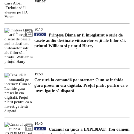
Vance’
20:10
FOTO
Prințesa Diana ar fi înregistrat o serie de
casete audio destinate viitoarelor soții ale fiilor săi,
prințul William și prințul Harry
19:50
Cenzură la comandă pe internet: Cum se închide
gura presei în era digitală. Prețul plătit pentru ca o
investigație să dispară
19:40
FOTO
Cazanul cu țuică a EXPL0DAT! Trei oameni