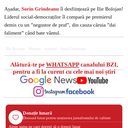
Așadar,
Sorin Grindeanu
îl desființează pe Ilie Bolojan!
Liderul social-democraților îl compară pe premierul
demis cu un ”negustor de praf”, din cauza căruia ”dai
faliment” când bate vântul.
Ilie Bolojan
Premier
Scandal
Sorin Grindeanu
Alătură-te pe
WHATSAPP
canalului BZI,
pentru a fi la curent cu cele mai noi știri
Donație lunară
Donează lunar pentru susținerea jurnalismului de calitate
Alege suma pe care dorești să o donezi lunar