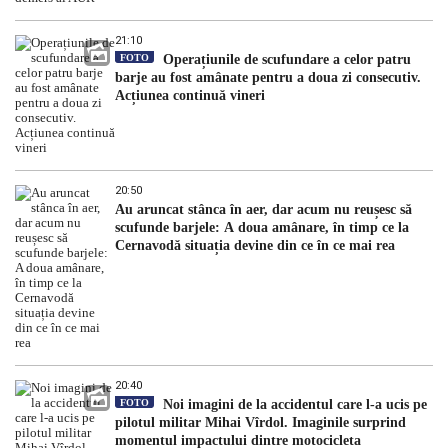
21:10
FOTO
Operațiunile de scufundare a celor patru
barje au fost amânate pentru a doua zi consecutiv.
Acțiunea continuă vineri
20:50
Au aruncat stânca în aer, dar acum nu reușesc să
scufunde barjele: A doua amânare, în timp ce la
Cernavodă situația devine din ce în ce mai rea
20:40
FOTO
Noi imagini de la accidentul care l-a ucis pe
pilotul militar Mihai Vîrdol. Imaginile surprind
momentul impactului dintre motocicleta