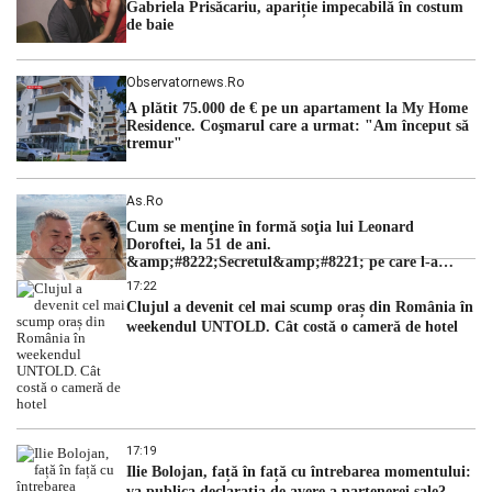
Gabriela Prisăcariu, apariție impecabilă în costum
de baie
Observatornews.ro
A plătit 75.000 de € pe un apartament la My Home
Residence. Coşmarul care a urmat: "Am început să
tremur"
As.ro
Cum se menţine în formă soţia lui Leonard
Doroftei, la 51 de ani.
&amp;#8222;Secretul&amp;#8221; pe care l-a
dezvăluit
17:22
Clujul a devenit cel mai scump oraș din România în
weekendul UNTOLD. Cât costă o cameră de hotel
17:19
Ilie Bolojan, față în față cu întrebarea momentului:
va publica declarația de avere a partenerei sale?