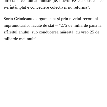
directă la cea din administrație, liderul PSD a spus că ”ce
s-a întâmplat e concediere colectivă, nu reformă”.
Sorin Grindeanu a argumentat și prin nivelul-record al
împrumuturilor făcute de stat – ”275 de miliarde până la
sfârșitul anului, sub conducerea măreață, cu vreo 25 de
miliarde mai mult”.