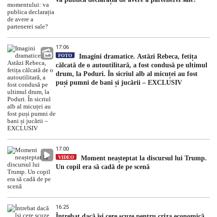
17:06
FOTO
Imagini dramatice. Astăzi Rebeca, fetița
călcată de o autoutilitară, a fost condusă pe ultimul
drum, la Poduri. În sicriul alb al micuței au fost
puși pumni de bani și jucării – EXCLUSIV
17:00
VIDEO
Moment neașteptat la discursul lui Trump.
Un copil era să cadă de pe scenă
16:25
Întrebat dacă își cere scuze pentru criza economică,