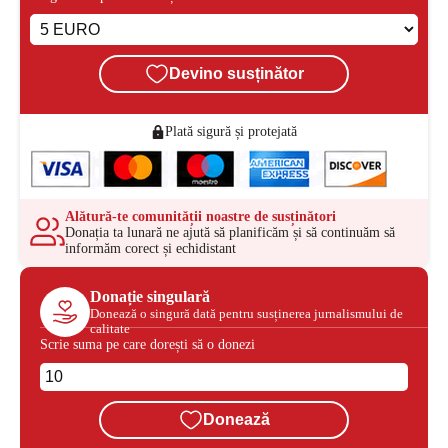
Devino susținător
Plată sigură și protejată
Alătură-te comunității noastre de susținători
Donația ta lunară ne ajută să planificăm și să continuăm să
informăm corect și echidistant
Donație singulară
Donează o singură dată pentru susținerea jurnalismului de
calitate
Scrie suma pe care dorești să o donezi
Donează