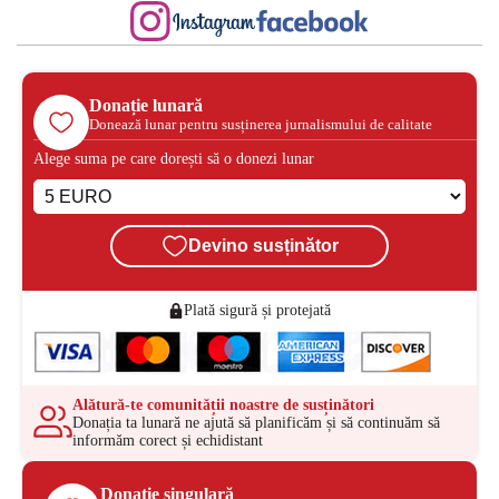
Donație lunară
Donează lunar pentru susținerea jurnalismului de calitate
Alege suma pe care dorești să o donezi lunar
Devino susținător
Plată sigură și protejată
Alătură-te comunității noastre de susținători
Donația ta lunară ne ajută să planificăm și să continuăm să
informăm corect și echidistant
Donație singulară