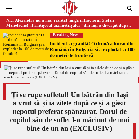
Nici Alexandra nu a mai rezistat lângă infractorul Ștefan
Manolache! „Prințișorul taximetriștilor” din Iași a divorţat după
doi ani de căsnicie
Breaking News
Incident la graniță! O dronă a intrat din
România în Bulgaria şi a explodat la 100
de metri de frontieră
Ți se rupe sufletul! Un bătrân din Iași
a vrut să-și ia zilele după ce și-a găsit
nepotul preferat spânzurat. Dorul de
copilul său de suflet l-a măcinat de mai
bine de un an (EXCLUSIV)