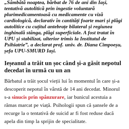
„Sâmbătă noaptea, bărbat de 76 de ani din Iași,
tentativă autolitică prin ingestie voluntară
plurimedicamentoasă cu medicamente cu viză
cardiologică, declarativ în cantități foarte mari și plăgi
autolitice cu cuțitul antebrațe bilateral și regiunea
inghinală stânga, plăgi superficiale. A fost tratat în
UPU și stabilizat, ulterior trimis la Institutul de
Psihiatrie”, a declarat prof. univ. dr. Diana Cimpoeșu,
șefa UPU-SMURD Iași.
Ieșeanul a trăit un șoc când și-a găsit nepotul
decedat în urmă cu un an
Bărbatul a trăit șocul vieții lui în momentul în care și-a
descoperit nepotul în vârstă de 14 ani decedat. Minorul
s-a
sinucis prin spânzurare
, iar bunicul acestuia a
rămas marcat pe viață. Psihologii spun că șansele de a
recurge la o tentativă de suicid ar fi fost reduse dacă
apela din timp la sprijin de specialitate.