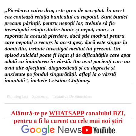
„Pierderea cuiva drag este greu de acceptat. În acest
caz contează relația bunicului cu nepotul. Sunt bunici
precum părinții, pentru nepoții lor, trebuie să fie
investigată relația dintre bunic și nepot, cum s-a
raportat la această pierdere, dacă știe motivul pentru
care nepotul a recurs la acest gest, dacă este singur la
domiciliu, trebuie investigat mediul lui prezent. Un
episod suicidal poate fi legat și de dificultățile care apar
odată cu înaintarea în vârstă. Am avut pacienți care au
avut alte afecțiuni, diagnosticați și cu depresie și
anxietate pe fondul singurătății, aflați la o vârstă
înaintată”, încheie Cristina Chițimuș.
Psiholog Iași
Spanzurat
Tentativa De Sinucidere
Alătură-te pe
WHATSAPP
canalului BZI,
pentru a fi la curent cu cele mai noi știri