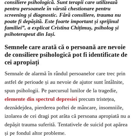
consiliere psihologică. Sunt terapii care utilizează
pentru persoanele în vârstă chestionare pentru
screening și diagnostic. Fără consiliere, trauma nu
poate fi depășită. Este foarte important și sprijinul
familiei”, a explicat Cristina Chițimuș, psiholog și
psihoterapeut din Iași.
Semnele care arată că o persoană are nevoie
de consiliere psihologică pot fi identificate de
cei apropiați
Semnale de alarmă în rândul persoanelor care trec prin
astfel de perioade și au nevoie de ajutor sunt întâlnite,
spun psihologii. Pe parcursul lunilor de la tragedie,
elemente din spectrul depresiei
precum tristețea,
deznădejdea, pierderea poftei de mâncare, insomniile,
izolarea de cei dragi pot arăta că persoana apropiată nu a
depășit trauma suferită. Tentativele de suicid pot apărea
și pe fondul altor probleme.