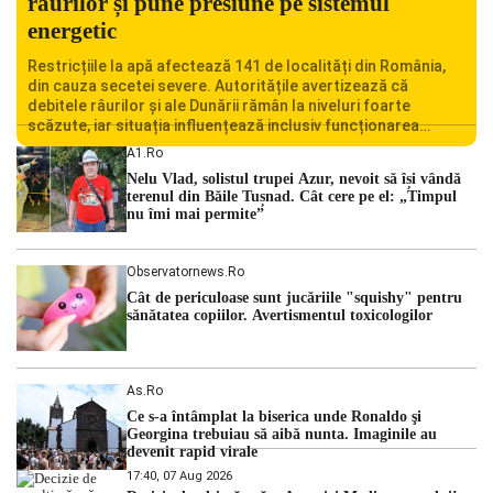
râurilor și pune presiune pe sistemul
energetic
Restricțiile la apă afectează 141 de localități din România,
din cauza secetei severe. Autoritățile avertizează că
debitele râurilor și ale Dunării rămân la niveluri foarte
scăzute, iar situația influențează inclusiv funcționarea
Centralei Nucleare de la Cernavodă. România se confruntă
A1.ro
cu una dintre cele mai dificile perioade din punct de vedere
Nelu Vlad, solistul trupei Azur, nevoit să își vândă
hidrologic din ultimii ani. Lipsa […]
terenul din Băile Tușnad. Cât cere pe el: „Timpul
nu îmi mai permite”
Observatornews.ro
Cât de periculoase sunt jucăriile "squishy" pentru
sănătatea copiilor. Avertismentul toxicologilor
As.ro
Ce s-a întâmplat la biserica unde Ronaldo şi
Georgina trebuiau să aibă nunta. Imaginile au
devenit rapid virale
17:40, 07 Aug 2026