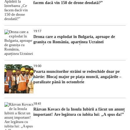
facem dacă vin 150 de drone deodată?”
19:17
Drona care a explodat în Bulgaria, aproape de
granița cu România, aparținea Ucrainei
19:00
Poarta muncitorilor străini se redeschide doar pe
hârtie: Blocaj major pe piața muncii, angajările –
paralizate până în octombrie
18:41
Răzvan Kovacs de la Insula Iubirii a făcut un anunț
important! Are legătura cu iubita lui: „A spus da!”