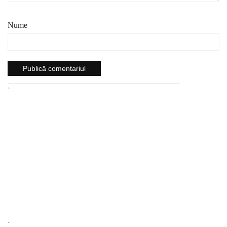
Nume
`
`