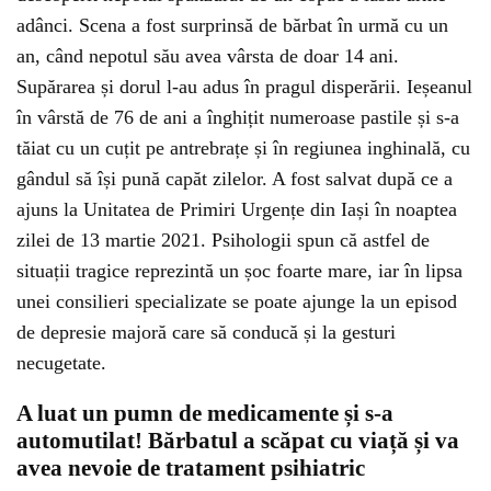
adânci. Scena a fost surprinsă de bărbat în urmă cu un
an, când nepotul său avea vârsta de doar 14 ani.
Supărarea și dorul l-au adus în pragul disperării. Ieșeanul
în vârstă de 76 de ani a înghițit numeroase pastile și s-a
tăiat cu un cuțit pe antrebrațe și în regiunea inghinală, cu
gândul să își pună capăt zilelor. A fost salvat după ce a
ajuns la Unitatea de Primiri Urgențe din Iași în noaptea
zilei de 13 martie 2021. Psihologii spun că astfel de
situații tragice reprezintă un șoc foarte mare, iar în lipsa
unei consilieri specializate se poate ajunge la un episod
de depresie majoră care să conducă și la gesturi
necugetate.
A luat un pumn de medicamente și s-a
automutilat! Bărbatul a scăpat cu viață și va
avea nevoie de tratament psihiatric