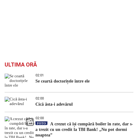
ULTIMA ORĂ
02:01
Se ceartă doctorițele între ele
02:00
Cică ăsta-i adevărul
02:00
FOTO
A crezut că își cumpără boiler în rate, dar s-
a trezit cu un credit la TBI Bank! „Nu pot dormi
noaptea”