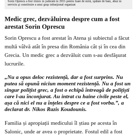
Sorin Oprescu a fost trimis în judecată în 2015 pentru luare de mită, spălare de bani, abuz în
serviciu şi constituire a unui grup infracţional organizat
Medic grec, dezvăluirea despre cum a fost
arestat Sorin Oprescu
Sorin Oprescu a fost arestat în Atena şi subiectul a făcut
multă vâlvă atât în presa din România cât și în cea din
Grecia. Un medic grec a dezvăluit cum s-au desfăşurat
lucrurile.
„Nu a opus deloc rezistență, dar a fost surprins. Nu
putea să opună niciun moment rezistență. Nu a fost un
singur polițist grec, a fost o echipă întreagă de polițiști
care l-au înconjurat. Au intrat cu haine civile peste el,
așa că nici el nu a înțeles despre ce a fost vorba.”, a
declarat dr. Nikos Razis Koudounis.
Familia și apropiații medicului îl știau pe acesta în
Salonic, unde ar avea o proprietate. Fostul edil a fost