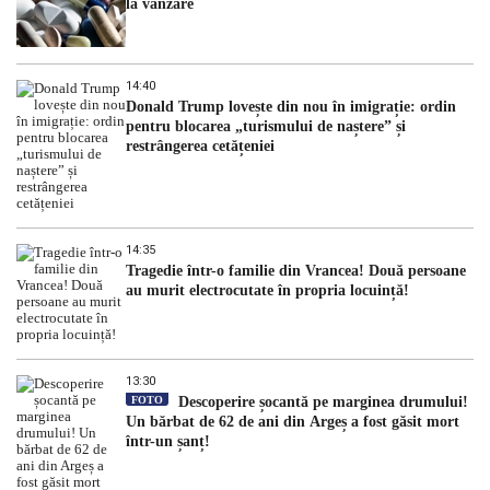
la vânzare
14:40
Donald Trump lovește din nou în imigrație: ordin
pentru blocarea „turismului de naștere” și
restrângerea cetățeniei
14:35
Tragedie într-o familie din Vrancea! Două persoane
au murit electrocutate în propria locuință!
13:30
FOTO
Descoperire șocantă pe marginea drumului!
Un bărbat de 62 de ani din Argeș a fost găsit mort
într-un șanț!