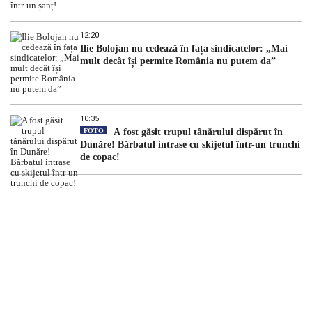
12:20
Ilie Bolojan nu cedează în fața sindicatelor: „Mai
mult decât își permite România nu putem da”
10:35
FOTO
A fost găsit trupul tânărului dispărut în
Dunăre! Bărbatul intrase cu skijetul într-un trunchi
de copac!