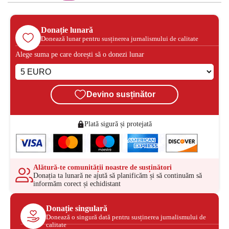
Donație lunară
Donează lunar pentru susținerea jurnalismului de calitate
Alege suma pe care dorești să o donezi lunar
Devino susținător
Plată sigură și protejată
Alătură-te comunității noastre de susținători
Donația ta lunară ne ajută să planificăm și să continuăm să
informăm corect și echidistant
Donație singulară
Donează o singură dată pentru susținerea jurnalismului de
calitate