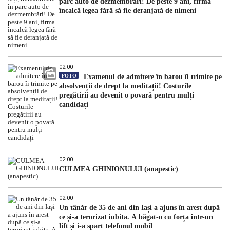
parc auto de dezmembrări! De peste 9 ani, firma
încalcă legea fără să fie deranjată de nimeni
02:00
FOTO
Examenul de admitere în barou îi trimite pe
absolvenții de drept la meditații! Costurile
pregătirii au devenit o povară pentru mulți
candidați
02:00
CULMEA GHINIONULUI (anapestic)
02:00
Un tânăr de 35 de ani din Iași a ajuns în arest după
ce și-a terorizat iubita. A băgat-o cu forța într-un
lift și i-a spart telefonul mobil