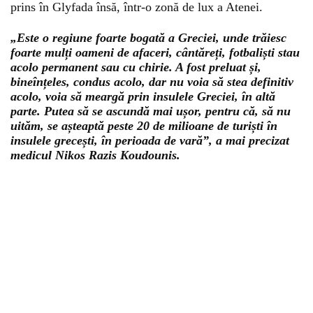
prins în Glyfada însă, într-o zonă de lux a Atenei.
„Este o regiune foarte bogată a Greciei, unde trăiesc
foarte mulți oameni de afaceri, cântăreți, fotbaliști stau
acolo permanent sau cu chirie. A fost preluat și,
bineînțeles, condus acolo, dar nu voia să stea definitiv
acolo, voia să meargă prin insulele Greciei, în altă
parte. Putea să se ascundă mai ușor, pentru că, să nu
uităm, se așteaptă peste 20 de milioane de turiști în
insulele grecești, în perioada de vară”, a mai precizat
medicul Nikos Razis Koudounis.