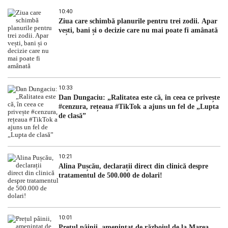
10:40
Ziua care schimbă planurile pentru trei zodii. Apar
vești, bani și o decizie care nu mai poate fi amânată
10:33
Dan Dungaciu: „Ralitatea este că, în ceea ce privește
#cenzura, rețeaua #TikTok a ajuns un fel de „Lupta
de clasă”
10:21
Alina Pușcău, declarații direct din clinică despre
tratamentul de 500.000 de dolari!
10:01
Prețul pâinii, amenințat de războiul de la Marea