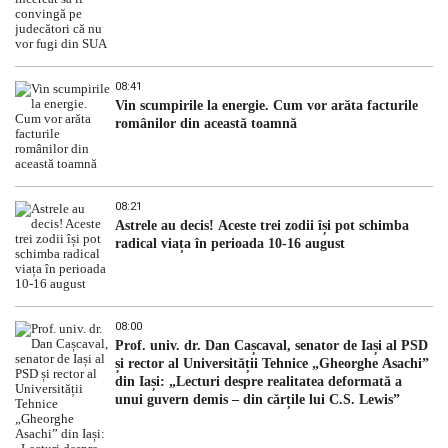
08:41
Vin scumpirile la energie. Cum vor arăta facturile
românilor din această toamnă
08:21
Astrele au decis! Aceste trei zodii își pot schimba
radical viața în perioada 10-16 august
08:00
Prof. univ. dr. Dan Cașcaval, senator de Iași al PSD
și rector al Universității Tehnice „Gheorghe Asachi”
din Iași: „Lecturi despre realitatea deformată a
unui guvern demis – din cărțile lui C.S. Lewis”