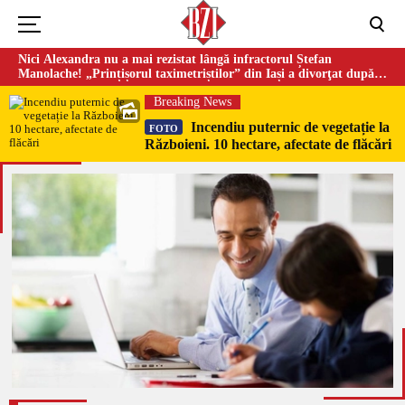
Nici Alexandra nu a mai rezistat lângă infractorul Ștefan
Manolache! „Prințișorul taximetriștilor” din Iași a divorţat după
doi ani de căsnicie
Breaking News
Incendiu puternic de vegetație la
FOTO
Războieni. 10 hectare, afectate de flăcări