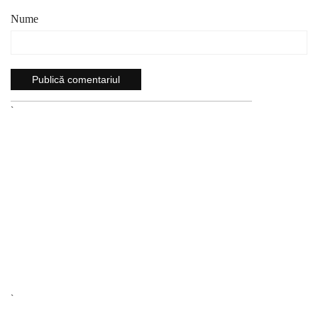
Nume
`
`