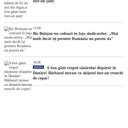
într-un șanț!
12:20
Ilie Bolojan nu cedează în fața sindicatelor: „Mai
mult decât își permite România nu putem da”
10:35
FOTO
A fost găsit trupul tânărului dispărut în
Dunăre! Bărbatul intrase cu skijetul într-un trunchi
de copac!