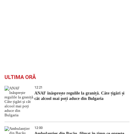
ULTIMA ORĂ
12:21
ANAF înăsprește regulile la graniță. Câte țigări și
cât alcool mai poți aduce din Bulgaria
12:00
Ambulanțier din Bacău, filmat în timp ce oprește