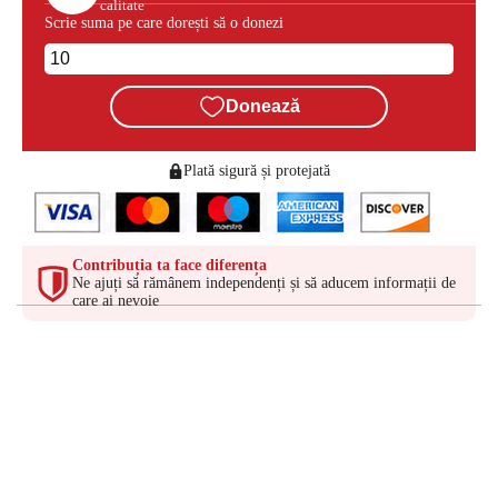
calitate
Scrie suma pe care dorești să o donezi
Donează
Plată sigură și protejată
Contribuția ta face diferența
Ne ajuți să rămânem independenți și să aducem informații de
care ai nevoie