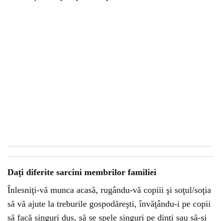
Daţi diferite sarcini membrilor familiei
Înlesniţi-vă munca acasă, rugându-vă copiii şi soţul/soţia
să vă ajute la treburile gospodăreşti, învăţându-i pe copii
să facă singuri dus, să se spele singuri pe dinţi sau să-şi