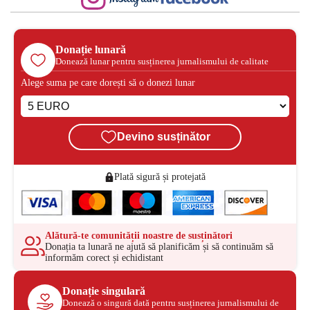
Donație lunară
Donează lunar pentru susținerea jurnalismului de calitate
Alege suma pe care dorești să o donezi lunar
Devino susținător
Plată sigură și protejată
Alătură-te comunității noastre de susținători
Donația ta lunară ne ajută să planificăm și să continuăm să
informăm corect și echidistant
Donație singulară
Donează o singură dată pentru susținerea jurnalismului de