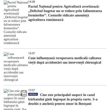
14:08
Pactul Național pentru Agricultură avertizează:
„Deficitul bugetar nu se reduce prin falimentarea
fermierilor”. Costurile ridicate amenință
agricultura românească
14:07
Cum influențează recuperarea medicală calitatea
vieții după accidentări sau intervenții chirurgical
13:57
FOTO
Cine este principalul suspect în cazul
bărbatului găsit îngropat în propria curte. S-a
deschis o anchetă pentru omor în Botoșani