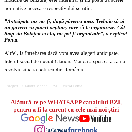
moțiune de cenzură, este interimar și nu poate da actele
normative necesare respectivului scrutin.
”Anticipate nu vor fi, după părerea mea. Trebuie să ai
un guvern cu puteri depline, care să le organizeze. Cât
timp stă Bolojan acolo, nu pot fi organizate”, a explicat
Ponta.
Altfel, la întrebarea dacă vom avea alegeri anticipate,
liderul social democrat Claudiu Manda a spus că asta nu
rezolvă situația politică din România.
Alegeri
Claudiu Manda
PSD
Victor Ponta
Alătură-te pe
WHATSAPP
canalului BZI,
pentru a fi la curent cu cele mai noi știri