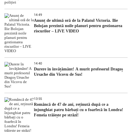
14:49
Anunț de ultimă oră de la Palatul Victoria. Ilie
Bolojan prezintă noile planuri pentru gestionarea
riscurilor – LIVE VIDEO
14:40
Durere în învățământ! A murit profesorul Dragoș
Ursache din Vicovu de Sus!
13:55
Româncă de 47 de ani, reținută după ce a
înjunghiat patru bărbați cu o foarfecă în Londra!
Femeia trăiește pe străzi!