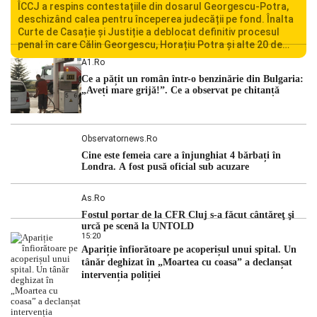
ÎCCJ a respins contestațiile din dosarul Georgescu-Potra,
deschizând calea pentru începerea judecății pe fond. Înalta
Curte de Casație și Justiție a deblocat definitiv procesul
penal în care Călin Georgescu, Horațiu Potra și alte 20 de
persoane sunt acuzați de acțiuni îndreptate împotriva
A1.ro
ordinii constituționale. În ședința din camera preliminară,
Ce a pățit un român într-o benzinărie din Bulgaria:
judecătorii de la instanța supremă au […]
„Aveți mare grijă!”. Ce a observat pe chitanță
Observatornews.ro
Cine este femeia care a înjunghiat 4 bărbați în
Londra. A fost pusă oficial sub acuzare
As.ro
Fostul portar de la CFR Cluj s-a făcut cântăreţ şi
urcă pe scenă la UNTOLD
15:20
Apariție înfiorătoare pe acoperișul unui spital. Un
tânăr deghizat în „Moartea cu coasa” a declanșat
intervenția poliției