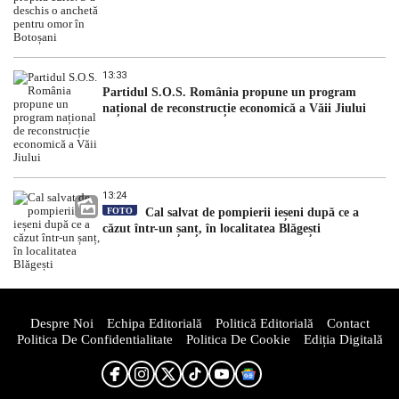
13:33
Partidul S.O.S. România propune un program
național de reconstrucție economică a Văii Jiului
13:24
FOTO
Cal salvat de pompierii ieșeni după ce a
căzut într-un șanț, în localitatea Blăgești
Despre Noi
Echipa Editorială
Politică Editorială
Contact
Politica De Confidentialitate
Politica De Cookie
Ediția Digitală