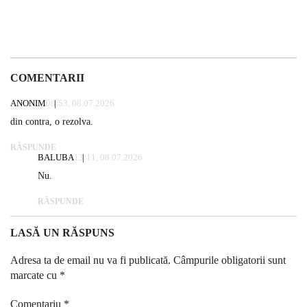
COMENTARII
ANONIM
08:53, 08.07.2026
din contra, o rezolva.
RĂSPUNDE
BALUBA
13:11, 08.07.2026
Nu.
RĂSPUNDE
LASĂ UN RĂSPUNS
Adresa ta de email nu va fi publicată.
Câmpurile obligatorii sunt
marcate cu
*
Comentariu
*