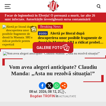
Focar de legioneloză în Elveția! O persoană a murit, iar alte 26
sunt infectate. Autoritățile investighează sursa contaminării
Breaking News
Alertă pe litoral după
FOTO
descoperirea unor posibile fragmente de
dronă în Mamaia. SRI a ridicat probele
pentru expertiză
GALERIE FOTO
4
Vom avea alegeri anticipate? Claudiu
Manda: „Asta nu rezolvă situația!”
08 iul. 2026, 08:12,
2
,
Bogdan TROFIN
în
ACTUALITATE