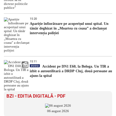
15:20
Apariție înfiorătoare pe acoperișul unui spital. Un
tânăr deghizat în „Moartea cu coasa” a declanșat
intervenția poliției
15:11
FOTO
Accident pe DN1 E60, la Bologa. Un TIR a
izbit o autoutilitară a DRDP Cluj, două persoane au
ajuns la spital
BZI - EDITIA DIGITALĂ - PDF
06 august 2026