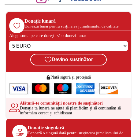
Donație lunară
Donează lunar pentru susținerea jurnalismului de calitate
Alege suma pe care dorești să o donezi lunar
Devino susținător
Plată sigură și protejată
Alătură-te comunității noastre de susținători
Donația ta lunară ne ajută să planificăm și să continuăm să
informăm corect și echidistant
Donație singulară
Donează o singură dată pentru susținerea jurnalismului de