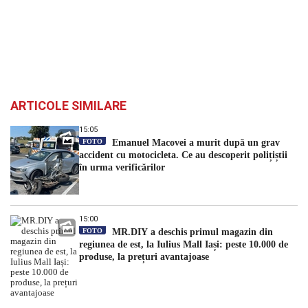
ARTICOLE SIMILARE
15:05
FOTO
Emanuel Macovei a murit după un grav
accident cu motocicleta. Ce au descoperit polițiștii
în urma verificărilor
15:00
FOTO
MR.DIY a deschis primul magazin din
regiunea de est, la Iulius Mall Iași: peste 10.000 de
produse, la prețuri avantajoase