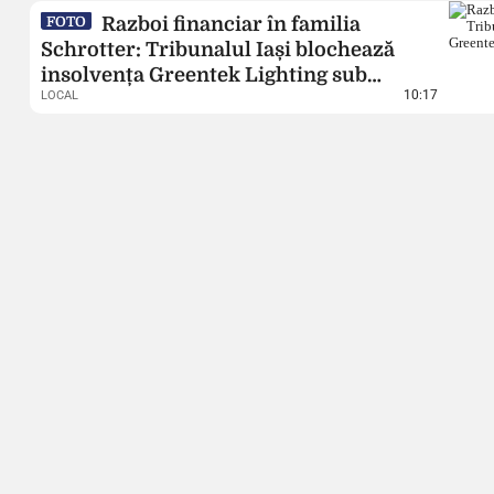
Razboi financiar în familia
FOTO
Schrotter: Tribunalul Iași blochează
insolvența Greentek Lighting sub
10:17
LOCAL
suspiciunea de fraudă