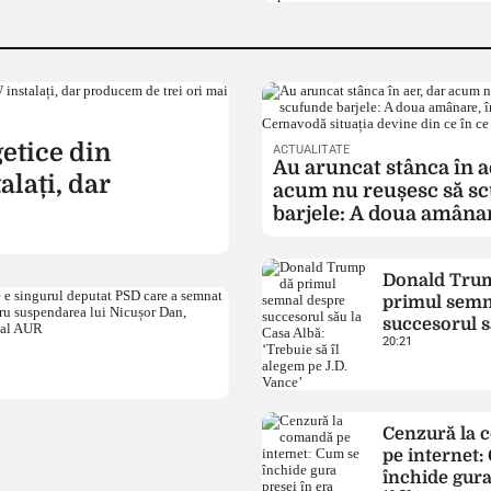
mai mult”
etice din
ACTUALITATE
Au aruncat stânca în a
lați, dar
acum nu reușesc să s
barjele: A doua amânar
timp ce la Cernavodă s
devine din ce în ce ma
Donald Tru
primul semn
succesorul s
20:21
Albă: ‘Trebui
alegem pe J.
Cenzură la
pe internet:
închide gura