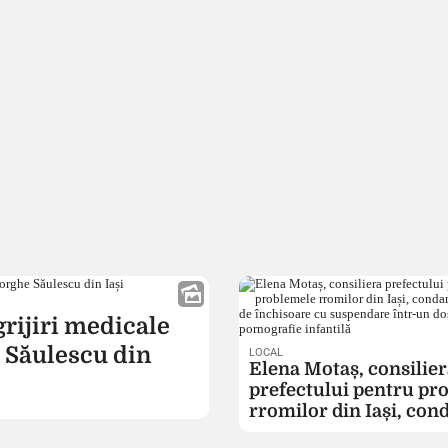
rijiri medicale
 Săulescu din
LOCAL
Elena Motaș, consilier
prefectului pentru pr
rromilor din Iași, co
la doi ani de închisoar