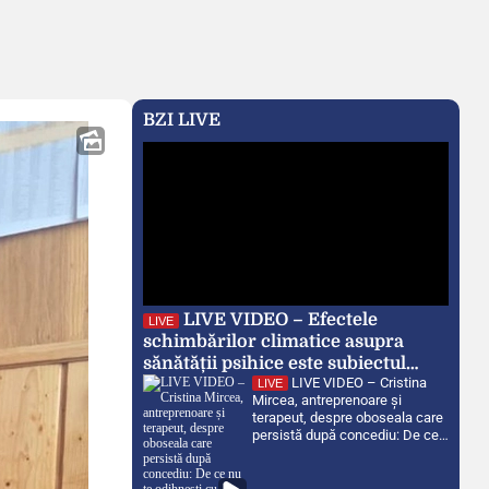
BZI LIVE
LIVE VIDEO – Efectele
LIVE
schimbărilor climatice asupra
sănătății psihice este subiectul
LIVE VIDEO – Cristina
emisiunii BZI LIVE, împreună cu
LIVE
Mircea, antreprenoare și
invitata Irina Mihu-Pintilie,
terapeut, despre oboseala care
psiholog principal, Spitalul Clinic
persistă după concediu: De ce
Căi Ferate Iași
nu te odihnești cu adevărat?