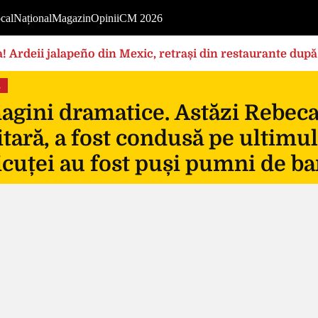
cal
Național
Magazin
Opinii
CM 2026
! Ardeii jalapeño din Mexic, retrași din restaurante după
s
gini dramatice. Astăzi Rebeca, 
itară, a fost condusă pe ultimul
icuței au fost puși pumni de ba