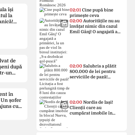
u mutarea
la își
arga
02:01
Cine pupă bine
ul la
primește ceva
02:00
Autoritățile nu au
anică!
învățat nimic din cazul
ace
Emil Gânj! O angajată a
să
primăriei, la un pas de
er mai
viol în biroul instituției:
pentru
„S-a dezbrăcat gol-
a lăsat un
pușcă”
lvat de
02:00
Salubris a plătit
șeni după
800.000 de lei pentru
ntr-un
serviciile de pază!
litatea
Licitația a fost prelungită
timp de 8 luni din cauza
contestațiilor
ent în
 Un șofer
02:00
Nordis de Iași!
ajuns cu
Clienții care au
 în șanț
cumpărat imobile în
ui câine
blocul Nueva, țepuiți de
dezvoltatorul Ștefan
Popescu. A vândut
același apartament mai