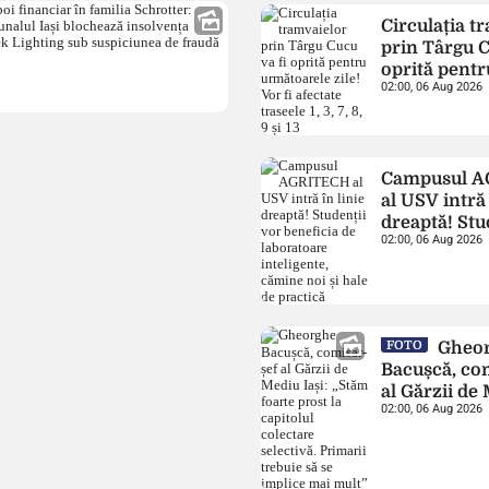
suspendare într-un do
Circulația t
pornografie infantilă
prin Târgu C
oprită pentr
02:00, 06 Aug 2026
următoarele 
fi afectate tr
7, 8, 9 și 13
Campusul 
al USV intră 
dreaptă! Stu
02:00, 06 Aug 2026
beneficia de
laboratoare
inteligente,
noi și hale d
FOTO
Gheo
Bacușcă, co
al Gărzii de 
02:00, 06 Aug 2026
„Stăm foarte
capitolul co
selectivă. Pr
trebuie să s