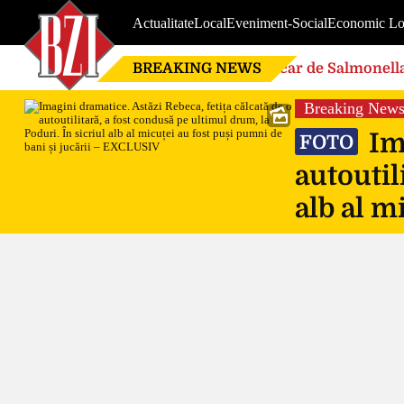
Actualitate
Local
Eveniment-Social
Economic Lo
BREAKING NEWS
Focar de Salmonella
Breaking New
Ima
FOTO
autoutil
alb al m