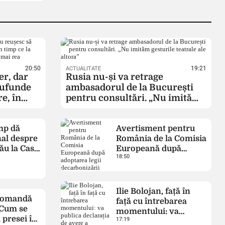
depășește 300.000 de lei
02:00
Sfânta Teodora de
la Sihla, ocrotitoarea
Moldovei, este
sărbătorită astăzi!
20:50
19:21
ACTUALITATE
Povestea româncei care
er, dar
Rusia nu-și va retrage
a ales viața în singurătate
cufunde
ambasadorul de la București
pentru credință
e, în
pentru consultări. „Nu imităm
ituația
gesturile teatrale ale altora”
02:00
Se fură și la preț,
i rea
și la cântar
mp dă
Avertisment pentru
02:00
Val de reclamații
al despre
România de la Comisia
la Garda de Mediu Iași
ău la Casa
Europeană după
împotriva proprietarilor
18:50
e să îl
adoptarea legii
care nu elimină
D. Vance’
decarbonizării
ambrozia. Comisarii
anunță controale
drastice în această lună
Ilie Bolojan, față în
 comandă
față cu întrebarea
 Cum se
02:00
momentului: va
A dat-o de gard
 presei în
tare
17:19
publica declarația de