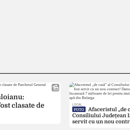
sloianu:
ost clasate de
LOCAL
Afaceristul „de c
FOTO
Consiliului Județean Ia
servit cu un nou contr
Daroconstruct încasea