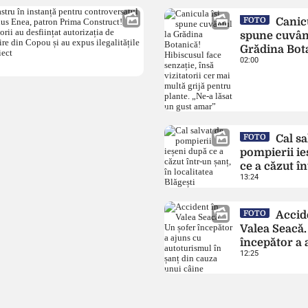
milioane de lei pentr
FOTO
Canicu
țevilor de apă din Bul
spune cuvânt
Grădina Bot
02:00
Hibiscusul f
senzație, în
vizitatorii c
multă grijă 
plante. „Ne-
gust amar”
FOTO
Cal sa
pompierii ie
ce a căzut î
13:24
șanț, în loca
Blăgești
FOTO
Accid
Valea Seacă.
începător a 
12:25
autoturismul
din cauza un