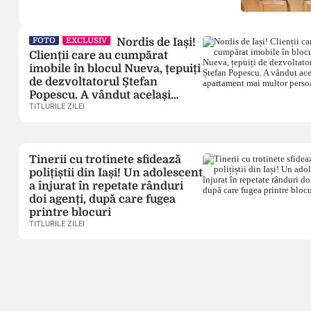
terorizează funcționarii publici din administrația
publică locală și […]
FOTO
EXCLUSIV
Nordis de Iași!
Clienții care au cumpărat
imobile în blocul Nueva, țepuiți
de dezvoltatorul Ștefan
Popescu. A vândut același
apartament mai multor
TITLURILE ZILEI
persoane
Tinerii cu trotinete sfidează
polițiștii din Iași! Un adolescent
a înjurat în repetate rânduri
doi agenți, după care fugea
printre blocuri
TITLURILE ZILEI