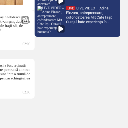
LIVE VIDEO – Adina
LIVE
Pînzaru, antreprenoare,
cofondatoarea Mit Cafe Iași:
Curajul bate experiența în
business?
02:00
02:00