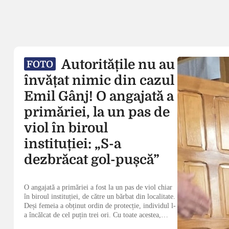
Autoritățile nu au
FOTO
învățat nimic din cazul
Emil Gânj! O angajată a
primăriei, la un pas de
viol în biroul
instituției: „S-a
dezbrăcat gol-pușcă”
O angajată a primăriei a fost la un pas de viol chiar
în biroul instituției, de către un bărbat din localitate.
Deși femeia a obținut ordin de protecție, individul l-
a încălcat de cel puțin trei ori. Cu toate acestea,
bărbatul se află în continuare în libertate și