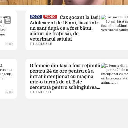
FOTO
VIDEO
Caz șocant la Iași!
Adolescent de 16 ani, lăsat într-
un șanț după ce a fost bătut,
alături de frații săi, de
veterinarul satului
02:00
TITLURILE ZILEI
O femeie din Iași a fost reținută
pentru 24 de ore pentru că a
intrat intenționat cu mașina
într-o turmă de oi. Este
cercetată pentru schingiuirea
02:00
animalelor
TITLURILE ZILEI