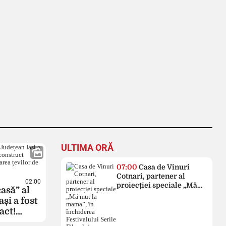
ULTIMA ORĂ
07:00
Casa de Vinuri
Cotnari, partener al
02:00
proiecției speciale „Mă
asă” al
mut la mama”, în
și a fost
închiderea Festivalului
act!
Serile Filmului
ză 7
Românesc 2026