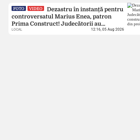
Dezastru în instanță pentru
FOTO
VIDEO
controversatul Marius Enea, patron
Prima Construct! Judecătorii au
12:16, 05 Aug 2026
LOCAL
desființat autorizația de construire din
Copou și au expus ilegalitățile din
proiect