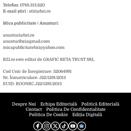
Telefon
:
0788.313.620
E-mail știri
:
stiri@bzi.ro
Mica publicitate / Anunturi
:
anunturi@bzi.ro
anunturibzi@gmail.com
micapublicitatebzi@yahoo.com
BZI.ro este editat de GRAFIC BETA TRUST SRL
Cod Unic de Înregistrare: 32064991
Nr. Înmatriculare: J22/1291/2013
EUID: ROONRC.J22/1291/2013
Despre Noi
Echipa Editorială
Politică Editorială
Contact
Politica De Confidentialitate
Politica De Cookie
Ediția Digitală