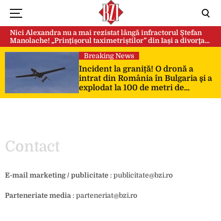
Nici Alexandra nu a mai rezistat lângă infractorul Ștefan
Manolache! „Prințișorul taximetriștilor” din Iași a divorţat
după doi ani de căsnicie
Breaking News
Incident la graniță! O dronă a
intrat din România în Bulgaria şi a
explodat la 100 de metri de
frontieră
Contact
E-mail marketing / publicitate
:
publicitate@bzi.ro
Parteneriate media
:
parteneriat@bzi.ro