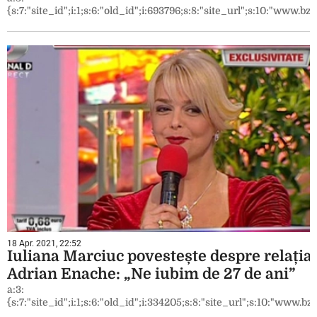
{s:7:"site_id";i:1;s:6:"old_id";i:693796;s:8:"site_url";s:10:"www.bzi.
18 Apr. 2021, 22:52
Iuliana Marciuc povestește despre relația
Adrian Enache: „Ne iubim de 27 de ani”
a:3:
{s:7:"site_id";i:1;s:6:"old_id";i:334205;s:8:"site_url";s:10:"www.bzi.