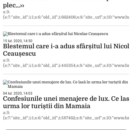
plec…››
a:3:
{s:7:"site_id";i:1;s:6:"old_id";i:662406;s:8:"site_url";s:10:"www.bzi.
15 Iul. 2020, 14:50
Blestemul care i-a adus sfârșitul lui Nicol
Ceaușescu
a:3:
{s:7:"site_id";i:1;s:6:"old_id";i:445354;s:8:"site_url";s:10:"www.bzi.
04 Iul. 2020, 14:03
Confesiunile unei menajere de lux. Ce lasă
urma lor turiștii din Mamaia
a:3:
{s:7:"site_id";i:1;s:6:"old_id";i:587462;s:8:"site_url";s:10:"www.bzi.