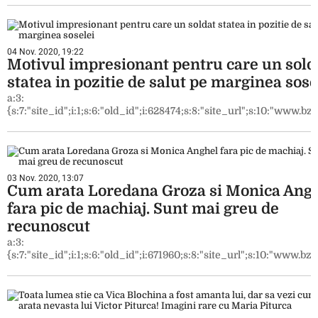
04 Nov. 2020, 19:22
Motivul impresionant pentru care un sold
statea in pozitie de salut pe marginea sose
a:3:
{s:7:"site_id";i:1;s:6:"old_id";i:628474;s:8:"site_url";s:10:"www.bzi.
03 Nov. 2020, 13:07
Cum arata Loredana Groza si Monica Ang
fara pic de machiaj. Sunt mai greu de
recunoscut
a:3:
{s:7:"site_id";i:1;s:6:"old_id";i:671960;s:8:"site_url";s:10:"www.bzi.