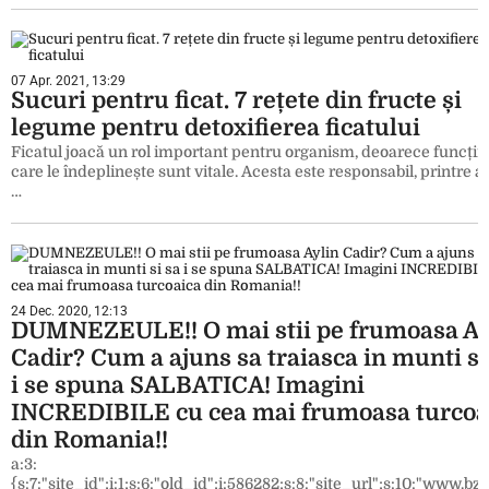
07 Apr. 2021, 13:29
Sucuri pentru ficat. 7 rețete din fructe și
legume pentru detoxifierea ficatului
Ficatul joacă un rol important pentru organism, deoarece funcțiil
care le îndeplinește sunt vitale. Acesta este responsabil, printre al
…
24 Dec. 2020, 12:13
DUMNEZEULE!! O mai stii pe frumoasa Ay
Cadir? Cum a ajuns sa traiasca in munti si
i se spuna SALBATICA! Imagini
INCREDIBILE cu cea mai frumoasa turcoa
din Romania!!
a:3:
{s:7:"site_id";i:1;s:6:"old_id";i:586282;s:8:"site_url";s:10:"www.bzi.