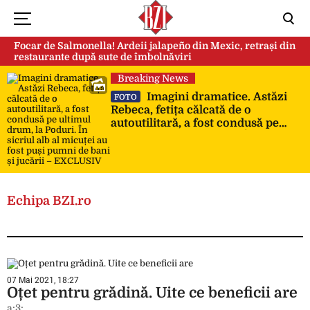
Focar de Salmonella! Ardeii jalapeño din Mexic, retrași din
restaurante după sute de îmbolnăviri
Breaking News
Imagini dramatice. Astăzi
FOTO
Rebeca, fetița călcată de o
autoutilitară, a fost condusă pe
ultimul drum, la Poduri. În sicriul
alb al micuței au fost puși pumni
de bani și jucării – EXCLUSIV
Echipa BZI.ro
07 Mai 2021, 18:27
Oțet pentru grădină. Uite ce beneficii are
a:3: