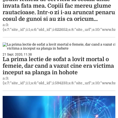
invata fata mea. Copiii fac mereu glume
rautacioase. Intr-o zi i-au aruncat penarul
cosul de gunoi si au zis ca oricum…
a:3:
{s:7:"site_id";i:1;s:6:"old_id";i:622652;s:8:"site_url";s:10:"www.bzi.
21 Sept. 2020, 11:38
La prima lectie de sofat a lovit mortal o
femeie, dar cand a vazut cine era victima 
inceput sa planga in hohote
a:3:
{s:7:"site_id";i:1;s:6:"old_id";i:594233;s:8:"site_url";s:10:"www.bzi.