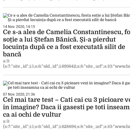
14 Nov. 2020, 14:15
Ce s-a ales de Camelia Constantinescu, fo
soție a lui Ștefan Bănică. Și-a pierdut
locuința după ce a fost executată silit de
bancă
a:3:
{s:7:"site_id";i:1;s:6:"old_id";i:693642;s:8:"site_url";s:10:"www.bzi.
07 Nov. 2020, 21:36
Cel mai tare test – Cati cai cu 3 picioare ve
in imagine? Daca ii gasesti pe toti inseam
ca ai ochi de vultur
a:3:
{s:7:"site_id";i:1;s:6:"old_id";i:628894;s:8:"site_url";s:10:"www.bzi.