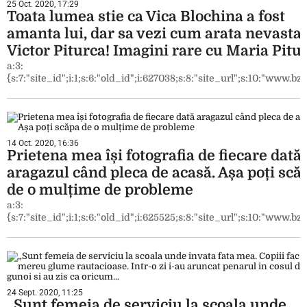
25 Oct. 2020, 17:29
Toata lumea stie ca Vica Blochina a fost
amanta lui, dar sa vezi cum arata nevasta 
Victor Piturca! Imagini rare cu Maria Pitu
a:3:
{s:7:"site_id";i:1;s:6:"old_id";i:627038;s:8:"site_url";s:10:"www.bzi.
14 Oct. 2020, 16:36
Prietena mea își fotografia de fiecare dată
aragazul când pleca de acasă. Așa poți scă
de o mulțime de probleme
a:3:
{s:7:"site_id";i:1;s:6:"old_id";i:625525;s:8:"site_url";s:10:"www.bzi.
24 Sept. 2020, 11:25
„Sunt femeia de serviciu la scoala unde