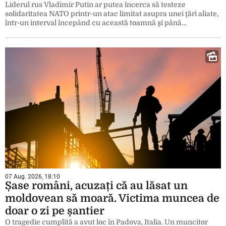
Liderul rus Vladimir Putin ar putea încerca să testeze
solidaritatea NATO printr-un atac limitat asupra unei ţări aliate,
într-un interval începând cu această toamnă şi până…
07 Aug. 2026, 18:10
Șase români, acuzați că au lăsat un
moldovean să moară. Victima muncea de
doar o zi pe șantier
O tragedie cumplită a avut loc în Padova, Italia. Un muncitor