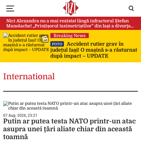
Nici Alexandra nu a mai rezistat lângă infractorul Ștefan
Manolache! „Prințișorul taximetriștilor” din Iași a divorţat
după doi ani de căsnicie
Breaking News
Accident rutier grav în
FOTO
județul Iași! O mașină s-a răsturnat
după impact – UPDATE
International
07 Aug. 2026, 23:21
Putin ar putea testa NATO printr-un atac
asupra unei țări aliate chiar din această
toamnă