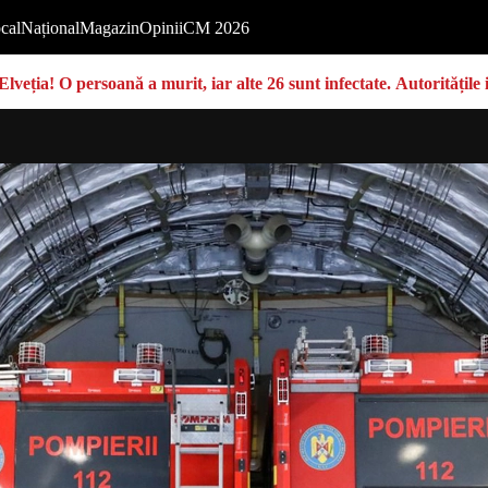
cal
Național
Magazin
Opinii
CM 2026
Elveția! O persoană a murit, iar alte 26 sunt infectate. Autoritățil