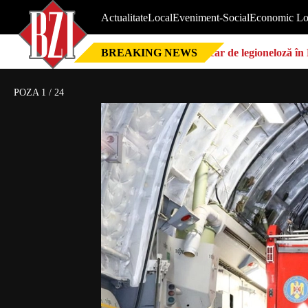
Actualitate
Local
Eveniment-Social
Economic Lo
BREAKING NEWS
Focar de legioneloză în 
POZA
1
/
24