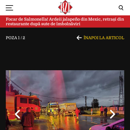
Focar de Salmonella! Ardeii jalapeño din Mexic, retrași din
restaurante după sute de îmbolnăviri
POZA
1
/
2
ÎNAPOI LA ARTICOL