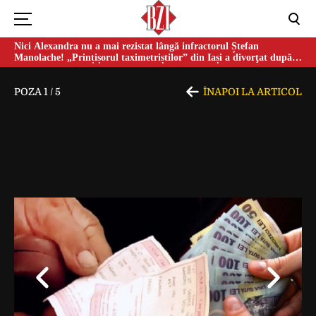
Nici Alexandra nu a mai rezistat lângă infractorul Ștefan
Manolache! „Prințișorul taximetriștilor” din Iași a divorţat după
doi ani de căsnicie
POZA
1
/
5
ÎNAPOI LA ARTICOL