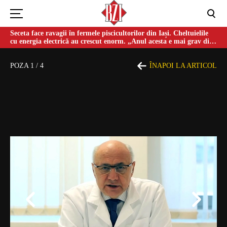
Seceta face ravagii în fermele piscicultorilor din Iași. Cheltuielile
cu energia electrică au crescut enorm. „Anul acesta e mai grav din
cauza temperaturilor foarte mari”
POZA
1
/
4
ÎNAPOI LA ARTICOL