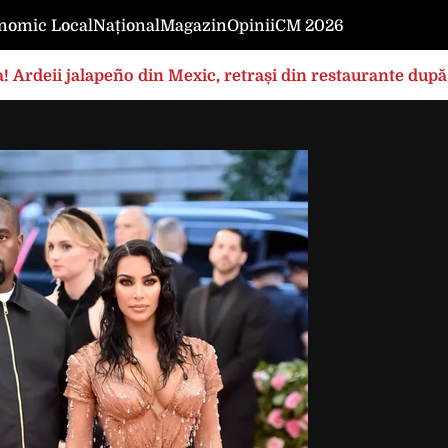
nomic Local
Național
Magazin
Opinii
CM 2026
! Ardeii jalapeño din Mexic, retrași din restaurante după