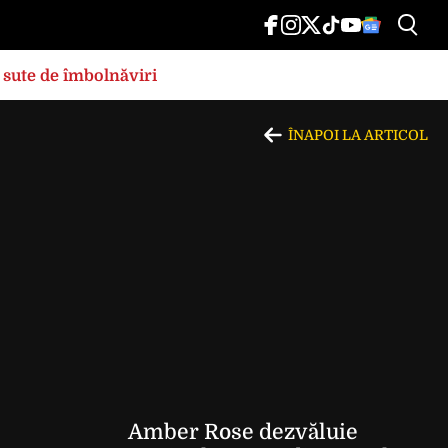
 sute de îmbolnăviri
ÎNAPOI LA ARTICOL
Amber Rose dezvăluie