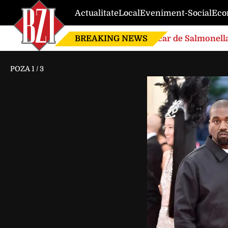
Actualitate
Local
Eveniment-Social
Eco
BREAKING NEWS
Focar de Salmonella
POZA
1
/
3