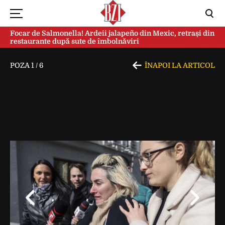
Focar de Salmonella! Ardeii jalapeño din Mexic, retrași din
restaurante după sute de îmbolnăviri
POZA
1
/
6
ÎNAPOI LA ARTICOL