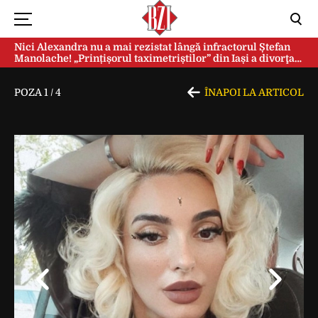
Nici Alexandra nu a mai rezistat lângă infractorul Ștefan
Manolache! „Prințișorul taximetriștilor” din Iași a divorţat
după doi ani de căsnicie
POZA
1
/
4
ÎNAPOI LA ARTICOL