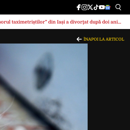
rul taximetriștilor” din Iași a divorţat după doi ani
ÎNAPOI LA ARTICOL