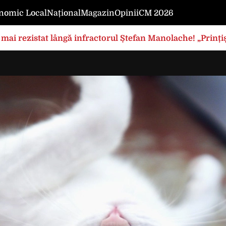
nomic Local
Național
Magazin
Opinii
CM 2026
mai rezistat lângă infractorul Ștefan Manolache! „Prințișo