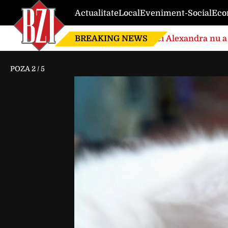
Actualitate
Local
Eveniment-Social
Eco
BREAKING NEWS
Nici Alexandra nu a 
de căsnicie
POZA
2
/
5