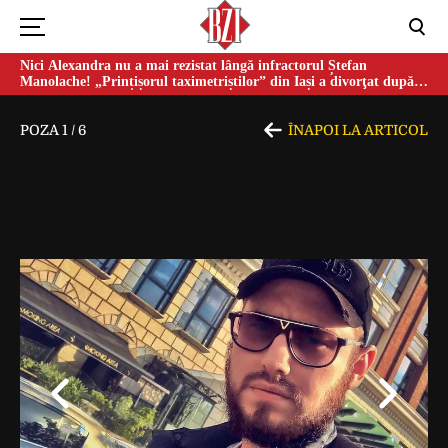
Nici Alexandra nu a mai rezistat lângă infractorul Ștefan
Manolache! „Prințișorul taximetriștilor” din Iași a divorţat după
doi ani de căsnicie
POZA
1
/
6
ÎNAPOI LA ARTICOL