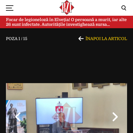
Focar de legioneloză în Elveția! O persoană a murit, iar alte
26 sunt infectate. Autoritățile investighează sursa
contaminării
POZA
1
/
15
ÎNAPOI LA ARTICOL