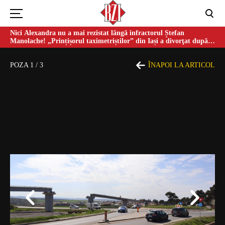
Nici Alexandra nu a mai rezistat lângă infractorul Ștefan
Manolache! „Prințișorul taximetriștilor” din Iași a divorţat după
doi ani de căsnicie
POZA
1
/
3
ÎNAPOI LA ARTICOL