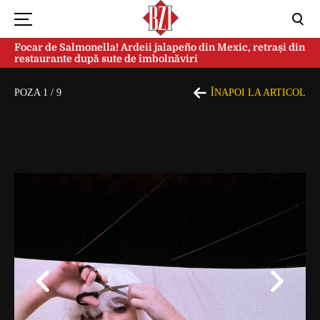
Focar de Salmonella! Ardeii jalapeño din Mexic, retrași din
restaurante după sute de îmbolnăviri
POZA
1
/
9
ÎNAPOI LA ARTICOL