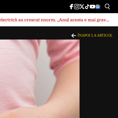
a electrică au crescut enorm. „Anul acesta e mai grav
ÎNAPOI LA ARTICOL