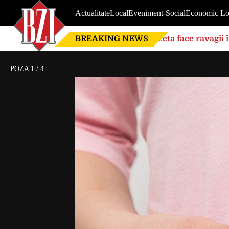
Actualitate
Local
Eveniment-Social
Economic Lo
BREAKING NEWS
Seceta face ravagii 
din cauza temperatu
POZA
1
/
4