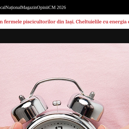
cal
Național
Magazin
Opinii
CM 2026
în fermele piscicultorilor din Iași. Cheltuielile cu energi
rilor foarte mari”