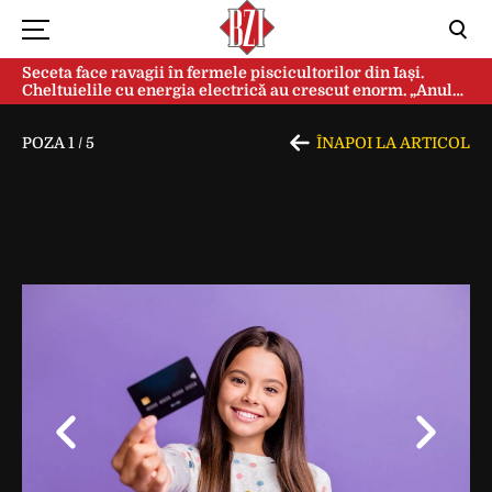
Seceta face ravagii în fermele piscicultorilor din Iași.
Cheltuielile cu energia electrică au crescut enorm. „Anul
acesta e mai grav din cauza temperaturilor foarte mari”
POZA
1
/
5
ÎNAPOI LA ARTICOL