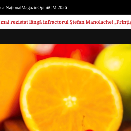
cal
Național
Magazin
Opinii
CM 2026
mai rezistat lângă infractorul Ștefan Manolache! „Prințișo