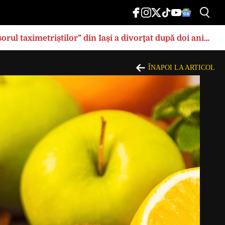
rul taximetriștilor” din Iași a divorţat după doi ani
ÎNAPOI LA ARTICOL