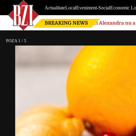
Actualitate
Local
Eveniment-Social
Economic Lo
BREAKING NEWS
Nici Alexandra nu a 
de căsnicie
POZA
1
/
5