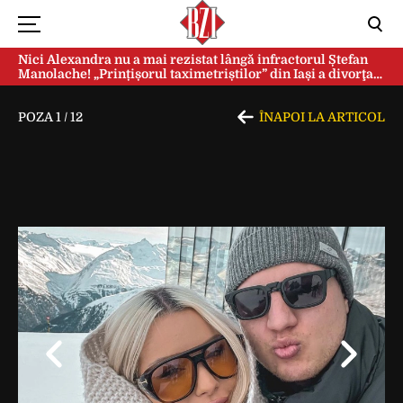
Nici Alexandra nu a mai rezistat lângă infractorul Ștefan
Manolache! „Prințișorul taximetriștilor” din Iași a divorţat
după doi ani de căsnicie
POZA
1
/
12
ÎNAPOI LA ARTICOL