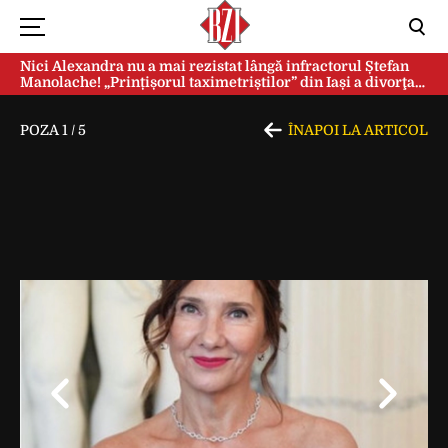
Nici Alexandra nu a mai rezistat lângă infractorul Ștefan
Manolache! „Prințișorul taximetriștilor” din Iași a divorţat
după doi ani de căsnicie
POZA
1
/
5
ÎNAPOI LA ARTICOL