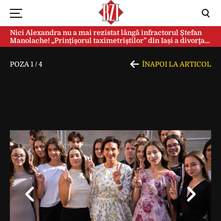
Nici Alexandra nu a mai rezistat lângă infractorul Ștefan
Manolache! „Prințișorul taximetriștilor” din Iași a divorţat
după doi ani de căsnicie
POZA
1
/
4
ÎNAPOI LA ARTICOL