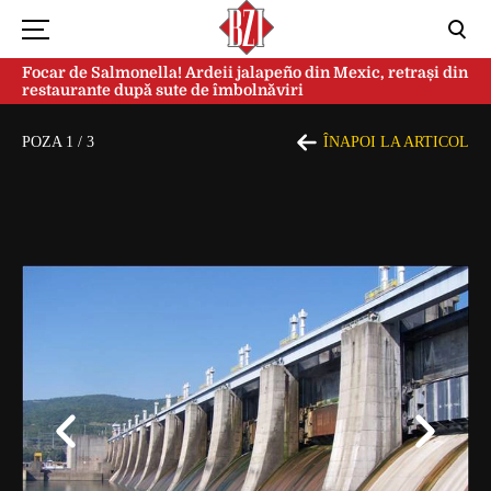
Focar de Salmonella! Ardeii jalapeño din Mexic, retrași din
restaurante după sute de îmbolnăviri
POZA
1
/
3
ÎNAPOI LA ARTICOL