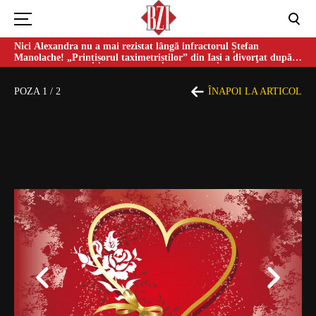
Nici Alexandra nu a mai rezistat lângă infractorul Ștefan
Manolache! „Prințișorul taximetriștilor” din Iași a divorţat după
doi ani de căsnicie
POZA
1
/
2
ÎNAPOI LA ARTICOL